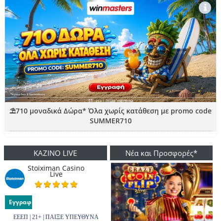
⛱️710 μοναδικά Δώρα* Όλα χωρίς κατάθεση με promo code
SUMMER710
ΚΑΖΙΝΟ LIVE
Νέα και Προσφορές*
Stoiximan Casino
Live
Εγγραφή
ΕΕΕΠ | 21+ | ΠΑΙΞΕ ΥΠΕΥΘΥΝΑ