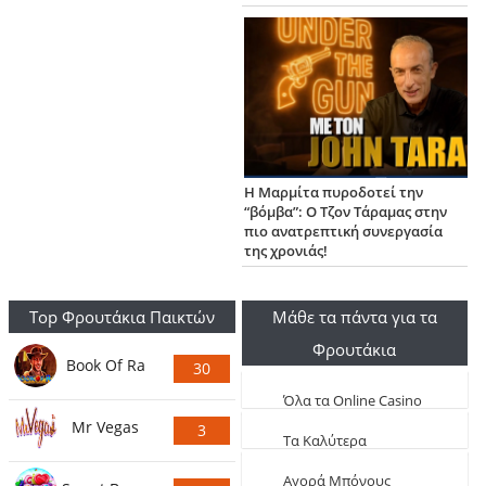
Η Μαρμίτα πυροδοτεί την
“βόμβα”: Ο Τζον Τάραμας στην
πιο ανατρεπτική συνεργασία
της χρονιάς!
Top Φρουτάκια Παικτών
Μάθε τα πάντα για τα
Φρουτάκια
Book Of Ra
30
Ψήφους
Όλα τα Online Casino
Mr Vegas
3
Live
Τα Καλύτερα
Ψήφους
Φρουτάκια (Τα πιο
Aγορά Μπόνους