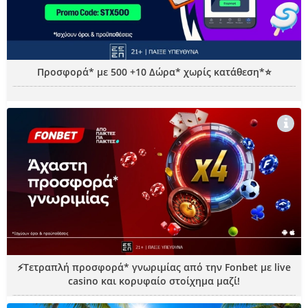
Προσφορά* με 500 +10 Δώρα* χωρίς κατάθεση*⭐
⚡Τετραπλή προσφορά* γνωριμίας από την Fonbet με live
casino και κορυφαίο στοίχημα μαζί!