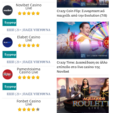
Novibet Casino
Live
Crazy Coin Flip: Συναρπαστικό
παιχνίδι από την Evolution (7/8)
Εγγραφή
ΕΕΕΠ | 21+ | ΠΑΙΞΕ ΥΠΕΥΘΥΝΑ
Elabet Casino
Live
Εγγραφή
Crazy Time: Διασκέδαση σε άλλο
ΕΕΕΠ | 21+ | ΠΑΙΞΕ ΥΠΕΥΘΥΝΑ
επίπεδο στο live casino της
Pamestoixima
Novibet
Casino Live
Εγγραφή
ΕΕΕΠ | 21+ | ΠΑΙΞΕ ΥΠΕΥΘΥΝΑ
Fonbet Casino
Live