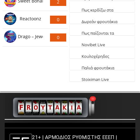
Sweet Bonanza
2
κερδοφόρα)
Φρουτάκια: Τα
Ψήφους
Πως κερδίζω στα
καλύτερα αγοραστά
Reactoonz
0
φρουτάκια
Δωρεάν φρουτάκια
Ψήφους
EGT
Πως παίζονται τα
Drago – Jewels of Fortune
0
φρουτάκια
Novibet Live
Ψήφους
παιχνίδια
Κουλοχέρηδες
δωρεάν Φαραώ
Παλιά φρουτάκια
δωρεάν
Stoiximan Live
Παιχνίδια
21+ | ΑΡΜΟΔΙΟΣ ΡΥΘΜΙΣΤΗΣ ΕΕΕΠ |