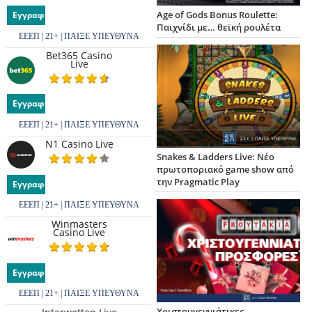
Age of Gods Bonus Roulette:
Εγγραφή
Εγγραφή στο newsletter μας
Παιχνίδι με… θεϊκή ρουλέτα
ΕΕΕΠ | 21+ | ΠΑΙΞΕ ΥΠΕΥΘΥΝΑ
Bet365 Casino
Γραφτείτε στο newsletter μας για να λαμβάνετε
Live
καθημερινά προσφορές*.
Εγγραφή
ΕΕΕΠ | 21+ | ΠΑΙΞΕ ΥΠΕΥΘΥΝΑ
*Ναι, Έχω διαβάσει τούς όρους & προυποθέσεις
N1 Casino Live
και αποδέχομαι να λαμβάνω ενημερωτικά email
Snakes & Ladders Live: Νέο
από froytakia.gr σχετικά με προσφορές σε
πρωτοποριακό game show από
καζίνο.
την Pragmatic Play
Εγγραφή
Όχι δεν επιθυμώ να εγγραφώ στην Newsletter
ΕΕΕΠ | 21+ | ΠΑΙΞΕ ΥΠΕΥΘΥΝΑ
λίστα
Winmasters
Casino Live
Εγγραφή
ΕΕΕΠ | 21+ | ΠΑΙΞΕ ΥΠΕΥΘΥΝΑ
Χριστουγεννιάτικες