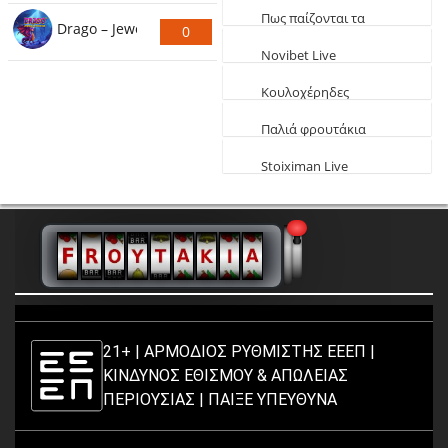
Ψήφους
EGT
Πως παίζονται τα
Drago – Jewels of Fortune
0
φρουτάκια
Novibet Live
Ψήφους
παιχνίδια
Κουλοχέρηδες
δωρεάν Φαραώ
Παλιά φρουτάκια
δωρεάν
Stoiximan Live
Παιχνίδια
21+ | ΑΡΜΟΔΙΟΣ ΡΥΘΜΙΣΤΗΣ ΕΕΕΠ |
ΚΙΝΔΥΝΟΣ ΕΘΙΣΜΟΥ & ΑΠΩΛΕΙΑΣ
ΠΕΡΙΟΥΣΙΑΣ |
ΠΑΙΞΕ ΥΠΕΥΘΥΝΑ