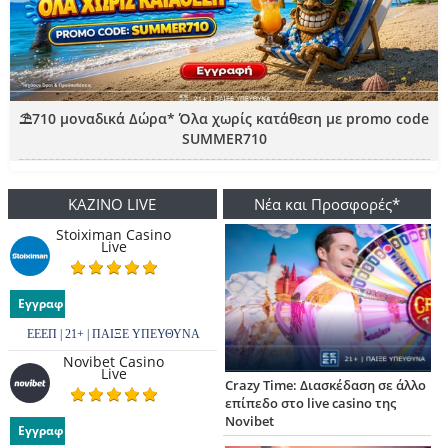
⛱️710 μοναδικά Δώρα* Όλα χωρίς κατάθεση με promo code
SUMMER710
ΚΑΖΙΝΟ LIVE
Νέα και Προσφορές*
Stoiximan Casino
Live
Εγγραφή
ΕΕΕΠ | 21+ | ΠΑΙΞΕ ΥΠΕΥΘΥΝΑ
Novibet Casino
Live
Crazy Time: Διασκέδαση σε άλλο
επίπεδο στο live casino της
Novibet
Εγγραφή