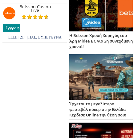
Betsson Casino
Live
Εγγραφή
Η Betsson Χρυσή Χορηγός του
ΕΕΕΠ | 21+ | ΠΑΙΞΕ ΥΠΕΥΘΥΝΑ
Άρη Midea BC για 2η συνεχόμενη
χρονιά!
Έρχεται το μεγαλύτερο
φεστιβάλ πόκερ στην Ελλάδα –
Κέρδισε Online την θέση σου!