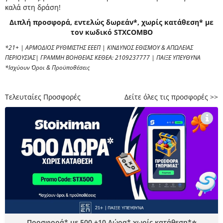
καλά στη δράση!
Διπλή προσφορά, εντελώς δωρεάν*, χωρίς κατάθεση* με
τον κωδικό STXCOMBO
*21+ | ΑΡΜΟΔΙΟΣ ΡΥΘΜΙΣΤΗΣ ΕΕΕΠ | ΚΙΝΔΥΝΟΣ ΕΘΙΣΜΟΥ & ΑΠΩΛΕΙΑΣ
ΠΕΡΙΟΥΣΙΑΣ| ΓΡΑΜΜΗ ΒΟΗΘΕΙΑΣ ΚΕΘΕΑ: 2109237777 | ΠΑΙΞΕ ΥΠΕΥΘΥΝΑ
*Ισχύουν Όροι & Προϋποθέσεις
Τελευταίες Προσφορές
Δείτε όλες τις προσφορές >>
Προσφορά* με 500 +10 Δώρα* χωρίς κατάθεση*⭐