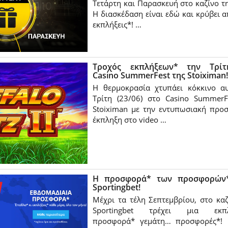
Τετάρτη και Παρασκευή στο καζίνο τη
Η διασκέδαση είναι εδώ και κρύβει α
εκπλήξεις*! …
Τροχός εκπλήξεων* την Τρί
Casino SummerFest της Stoiximan
Η θερμοκρασία χτυπάει κόκκινο α
Τρίτη (23/06) στο Casino SummerF
Stoiximan με την εντυπωσιακή προ
έκπληξη στο video …
Η προσφορά* των προσφορών
Sportingbet!
Μέχρι τα τέλη Σεπτεμβρίου, στο καζ
Sportingbet τρέχει μια εκπλ
προσφορά* γεμάτη… προσφορές*! 