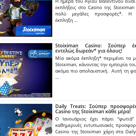
Η ημέρα του Αγίου Βαλεντίνου είναι
εκπλήξεις στο Casino της Stoiximan
πολύ μεγάλες προσφορές*. Η
έκπληξη …
Stoiximan Casino: Σούπερ έ
εντελώς δωρεάν* για όλους!
Μία ακόμα έκπληξη* περιμένει τα μ
Stoiximan, κάνοντας την εμπειρία το
ακόμα πιο απολαυστική. Αυτή τη φο
…
Daily Treats: Σούπερ προσφορέ
Casino της Stoiximan κάθε μέρα!
O Ιανουάριος έχει πάρει “φωτιά”
καθημερινές εντυπωσιακές προσφορ
Casino της Stoiximan χάρη στα Daily