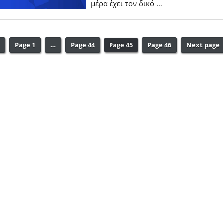
μέρα έχει τον δικό …
Page
1
…
Page
44
Page
45
Page
46
Next page