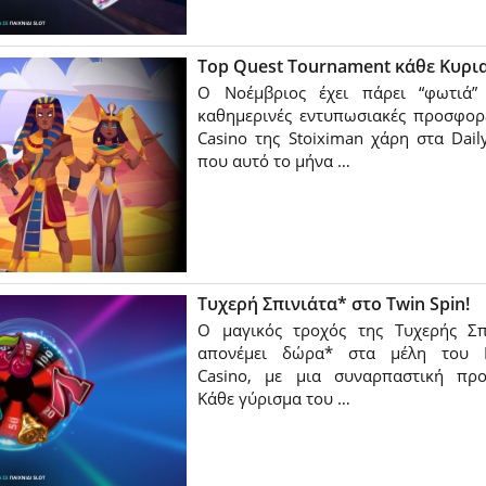
Top Quest Tournament κάθε Κυρι
O Νοέμβριος έχει πάρει “φωτιά”
καθημερινές εντυπωσιακές προσφορ
Casino της Stoiximan χάρη στα Daily
που αυτό το μήνα …
Τυχερή Σπινιάτα* στο Twin Spin!
Ο μαγικός τροχός της Τυχερής Σπ
απονέμει δώρα* στα μέλη του N
Casino, με μια συναρπαστική πρ
Κάθε γύρισμα του …