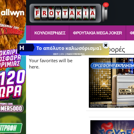
ΚΟΥΛΟΧΈΡΗΔΕΣ
ΦΡΟΥΤΆΚΙΑ MEGA JOKER
Φ
Προσφορές
Το απόλυτο καλωσόρισμα⤵️
Αγαπημένα Φρουτάκια
ΕΕΕΠ | 21+ | ΠΑΙΞΕ ΥΠΕΥΘΥΝΑ
Your favorites will be
here.