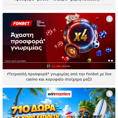
⚡Τετραπλή προσφορά* γνωριμίας από την Fonbet με live
casino και κορυφαίο στοίχημα μαζί!