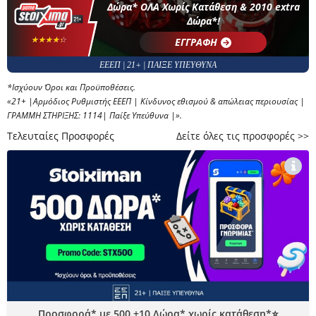
Δώρα* ΟΛΑ Χωρίς Κατάθεση & 2010 extra
Δώρα*!
☆☆☆☆☆
★★★★★
EΓΓΡΑΦΗ
ΕΕΕΠ | 21+ | ΠΑΙΞΕ ΥΠΕΥΘΥΝΑ
*Ισχύουν Όροι και Προϋποθέσεις.
«21+ |Αρμόδιος Ρυθμιστής ΕΕΕΠ | Κίνδυνος εθισμού & απώλειας περιουσίας |
ΓΡΑΜΜΗ ΣΤΗΡΙΞΗΣ: 1114| Παίξε Υπεύθυνα |».
Τελευταίες Προσφορές
Δείτε όλες τις προσφορές >>
Προσφορά* με 500 +10 Δώρα* χωρίς κατάθεση*⭐