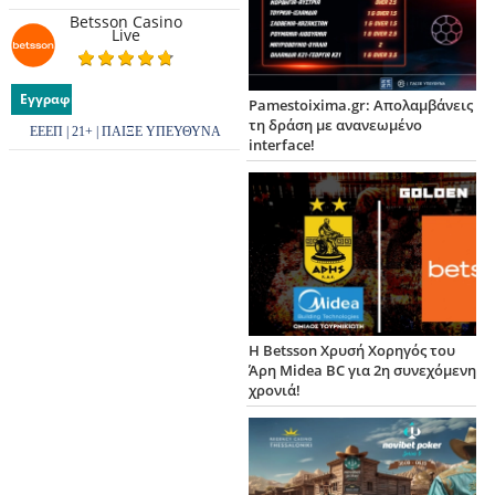
Betsson Casino
Live
Εγγραφή
Pamestoixima.gr: Απολαμβάνεις
τη δράση με ανανεωμένο
ΕΕΕΠ | 21+ | ΠΑΙΞΕ ΥΠΕΥΘΥΝΑ
interface!
Η Betsson Χρυσή Χορηγός του
Άρη Midea BC για 2η συνεχόμενη
χρονιά!