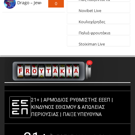
Drago – Jewels of Fortune
0
φρουτάκια
Novibet Live
Ψήφους
παιχνίδια
Κουλοχέρηδες
δωρεάν Φαραώ
Παλιά φρουτάκια
δωρεάν
Stoiximan Live
Παιχνίδια
21+ | ΑΡΜΟΔΙΟΣ ΡΥΘΜΙΣΤΗΣ ΕΕΕΠ |
ΚΙΝΔΥΝΟΣ ΕΘΙΣΜΟΥ & ΑΠΩΛΕΙΑΣ
ΠΕΡΙΟΥΣΙΑΣ |
ΠΑΙΞΕ ΥΠΕΥΘΥΝΑ