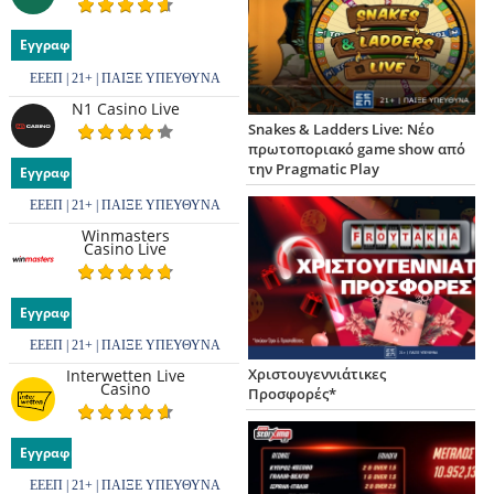
Γραφτείτε στο newsletter μας για να λαμβάνετε
Εγγραφή
καθημερινά προσφορές*.
ΕΕΕΠ | 21+ | ΠΑΙΞΕ ΥΠΕΥΘΥΝΑ
N1 Casino Live
Snakes & Ladders Live: Νέο
*Ναι, Έχω διαβάσει τούς όρους & προυποθέσεις
πρωτοποριακό game show από
και αποδέχομαι να λαμβάνω ενημερωτικά email
την Pragmatic Play
Εγγραφή
από froytakia.gr σχετικά με προσφορές σε
ΕΕΕΠ | 21+ | ΠΑΙΞΕ ΥΠΕΥΘΥΝΑ
καζίνο.
Winmasters
Όχι δεν επιθυμώ να εγγραφώ στην Newsletter
Casino Live
λίστα
Εγγραφή
ΕΕΕΠ | 21+ | ΠΑΙΞΕ ΥΠΕΥΘΥΝΑ
Χριστουγεννιάτικες
Interwetten Live
Casino
Προσφορές*
Εγγραφή
ΕΕΕΠ | 21+ | ΠΑΙΞΕ ΥΠΕΥΘΥΝΑ