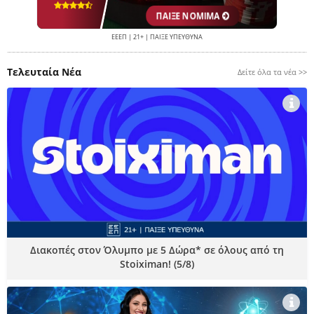
ΠΑΊΞΕ ΝΌΜΙΜΑ
ΕΕΕΠ | 21+ | ΠΑΙΞΕ ΥΠΕΥΘΥΝΑ
Τελευταία Νέα
Δείτε όλα τα νέα >>
Διακοπές στον Όλυμπο με 5 Δώρα* σε όλους από τη
Stoiximan! (5/8)