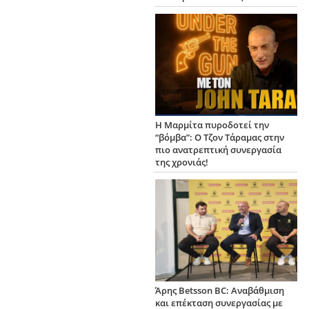
Η Μαρμίτα πυροδοτεί την
“βόμβα”: Ο Τζον Τάραμας στην
πιο ανατρεπτική συνεργασία
της χρονιάς!
Άρης Betsson BC: Αναβάθμιση
και επέκταση συνεργασίας με