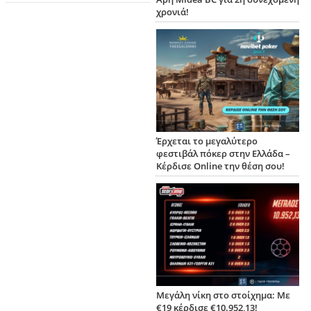
χρονιά!
Έρχεται το μεγαλύτερο
φεστιβάλ πόκερ στην Ελλάδα –
Κέρδισε Online την θέση σου!
Μεγάλη νίκη στο στοίχημα: Με
€19 κέρδισε €10.952,13!