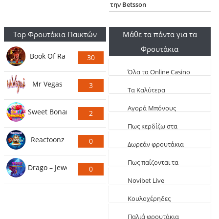
την Betsson
Top Φρουτάκια Παικτών
Μάθε τα πάντα για τα
Φρουτάκια
Book Of Ra
30
Ψήφους
Όλα τα Online Casino
Mr Vegas
3
Live
Τα Καλύτερα
Ψήφους
Φρουτάκια (Τα πιο
Aγορά Μπόνους
Sweet Bonanza
2
κερδοφόρα)
Φρουτάκια: Τα
Ψήφους
Πως κερδίζω στα
καλύτερα αγοραστά
Reactoonz
0
φρουτάκια
Δωρεάν φρουτάκια
Ψήφους
EGT
Πως παίζονται τα
Drago – Jewels of Fortune
0
φρουτάκια
Novibet Live
Ψήφους
παιχνίδια
Κουλοχέρηδες
δωρεάν Φαραώ
Παλιά φρουτάκια