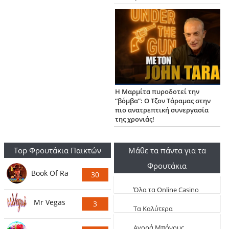
Η Μαρμίτα πυροδοτεί την
“βόμβα”: Ο Τζον Τάραμας στην
πιο ανατρεπτική συνεργασία
της χρονιάς!
Top Φρουτάκια Παικτών
Μάθε τα πάντα για τα
Φρουτάκια
Book Of Ra
30
Ψήφους
Όλα τα Online Casino
Mr Vegas
3
Live
Τα Καλύτερα
Ψήφους
Φρουτάκια (Τα πιο
Aγορά Μπόνους