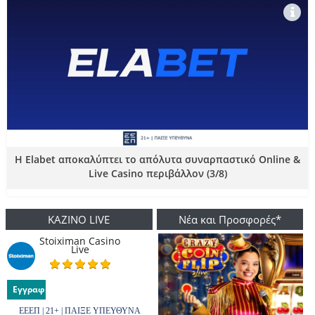
Η Elabet αποκαλύπτει το απόλυτα συναρπαστικό Online &
Live Casino περιβάλλον (3/8)
ΚΑΖΙΝΟ LIVE
Νέα και Προσφορές*
Stoiximan Casino
Live
Εγγραφή
ΕΕΕΠ | 21+ | ΠΑΙΞΕ ΥΠΕΥΘΥΝΑ