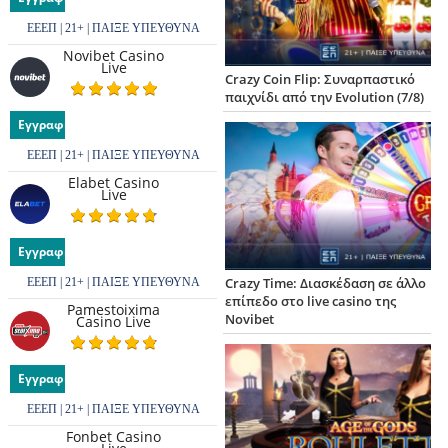
και αποδέχομαι να λαμβάνω ενημερωτικά email
από froytakia.gr σχετικά με προσφορές σε
ΕΕΕΠ | 21+ | ΠΑΙΞΕ ΥΠΕΥΘΥΝΑ
καζίνο.
Novibet Casino
Live
Όχι δεν επιθυμώ να εγγραφώ στην Newsletter
Crazy Coin Flip: Συναρπαστικό
λίστα
παιχνίδι από την Evolution (7/8)
Εγγραφή
ΕΕΕΠ | 21+ | ΠΑΙΞΕ ΥΠΕΥΘΥΝΑ
Elabet Casino
Live
Εγγραφή
Crazy Time: Διασκέδαση σε άλλο
ΕΕΕΠ | 21+ | ΠΑΙΞΕ ΥΠΕΥΘΥΝΑ
επίπεδο στο live casino της
Pamestoixima
Novibet
Casino Live
Εγγραφή
ΕΕΕΠ | 21+ | ΠΑΙΞΕ ΥΠΕΥΘΥΝΑ
Fonbet Casino