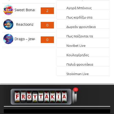
Ψήφους
Φρουτάκια (Τα πιο
Aγορά Μπόνους
Sweet Bonanza
2
κερδοφόρα)
Φρουτάκια: Τα
Ψήφους
Πως κερδίζω στα
καλύτερα αγοραστά
Reactoonz
0
φρουτάκια
Δωρεάν φρουτάκια
Ψήφους
EGT
Πως παίζονται τα
Drago – Jewels of Fortune
0
φρουτάκια
Novibet Live
Ψήφους
παιχνίδια
Κουλοχέρηδες
δωρεάν Φαραώ
Παλιά φρουτάκια
δωρεάν
Stoiximan Live
Παιχνίδια