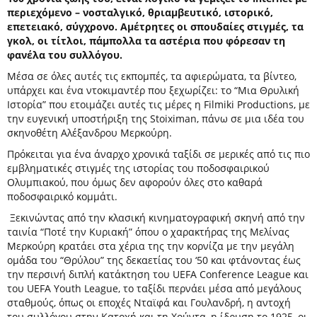
περιεχόμενο – νοσταλγικό, θριαμβευτικό, ιστορικό,
επετειακό, σύγχρονο. Αμέτρητες οι σπουδαίες στιγμές, τα
γκολ, οι τίτλοι, πάμπολλα τα αστέρια που φόρεσαν τη
φανέλα του συλλόγου.
Μέσα σε όλες αυτές τις εκπομπές, τα αφιερώματα, τα βίντεο,
υπάρχει και ένα ντοκιμαντέρ που ξεχωρίζει: το “Μια Θρυλική
Ιστορία” που ετοιμάζει αυτές τις μέρες η Filmiki Productions, με
την ευγενική υποστήριξη της Stoiximan, πάνω σε μια ιδέα του
σκηνοθέτη Αλέξανδρου Μερκούρη.
Πρόκειται για ένα άναρχο χρονικά ταξίδι σε μερικές από τις πιο
εμβληματικές στιγμές της ιστορίας του ποδοσφαιρικού
Ολυμπιακού, που όμως δεν αφορούν όλες στο καθαρά
ποδοσφαιρικό κομμάτι.
Ξεκινώντας από την κλασική κινηματογραφική σκηνή από την
ταινία “Ποτέ την Κυριακή” όπου ο χαρακτήρας της Μελίνας
Μερκούρη κρατάει στα χέρια της την κορνίζα με την μεγάλη
ομάδα του “Θρύλου” της δεκαετίας του ‘50 και φτάνοντας έως
την περσινή διπλή κατάκτηση του UEFA Conference League και
του UEFA Youth League, το ταξίδι περνάει μέσα από μεγάλους
σταθμούς, όπως οι εποχές Νταϊφά και Γουλανδρή, η αντοχή
του συλλόγου στην Κατοχή και τη Χούντα, η ίδρυση το 1925, οι