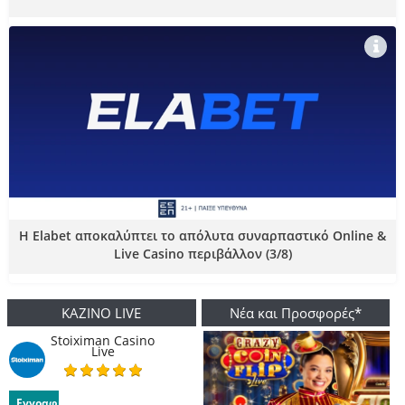
Η Elabet αποκαλύπτει το απόλυτα συναρπαστικό Online &
Εγγραφή στο newsletter μας
Live Casino περιβάλλον (3/8)
Γραφτείτε στο newsletter μας για να λαμβάνετε
ΚΑΖΙΝΟ LIVE
Νέα και Προσφορές*
καθημερινά προσφορές*.
Stoiximan Casino
Live
*Ναι, Έχω διαβάσει τούς όρους & προυποθέσεις
Εγγραφή