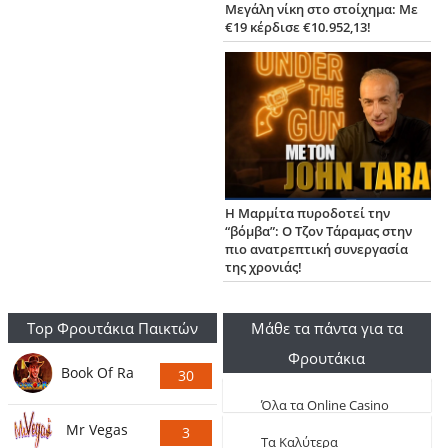
Μεγάλη νίκη στο στοίχημα: Με
€19 κέρδισε €10.952,13!
Η Μαρμίτα πυροδοτεί την
“βόμβα”: Ο Τζον Τάραμας στην
πιο ανατρεπτική συνεργασία
της χρονιάς!
Top Φρουτάκια Παικτών
Μάθε τα πάντα για τα
Φρουτάκια
Book Of Ra
30
Ψήφους
Όλα τα Online Casino
Mr Vegas
3
Live
Τα Καλύτερα