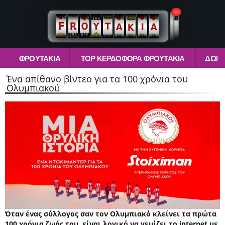
ΦΡΟΥΤΆΚΙΑ
TOP ΚΕΡΔΟΦΌΡΑ ΦΡΟΥΤΆΚΙΑ
ΔΩΡΕ
Ένα απίθανο βίντεο για τα 100 χρόνια του
Ολυμπιακού
Όταν ένας σύλλογος σαν τον Ολυμπιακό κλείνει τα πρώτα
100 χρόνια ζωής του, είναι λογικό να γεμίζει το internet με