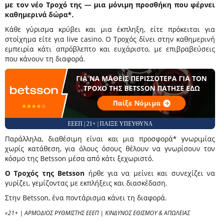
με τον νέο Τροχό της — μια μόνιμη προσθήκη που φέρνει
καθημερινά δώρα*
.
Κάθε γύρισμα κρύβει και μια έκπληξη, είτε πρόκειται για
στοίχημα είτε για live casino. Ο Τροχός δίνει στην καθημερινή
εμπειρία κάτι απρόβλεπτο και ευχάριστο, με επιβραβεύσεις
που κάνουν τη διαφορά.
ΓΙΑ ΝΑ ΜΑΘΕΙΣ ΠΕΡΙΣΣΟΤΕΡΑ ΓΙΑ ΤΟΝ
ΤΡΟΧΟ ΤΗΣ BETSSON ΠΑΤΗΣΕ ΕΔΩ
Παίξε Νόμιμα
☆☆☆☆☆
★★★★★
ΕΕΕΠ | 21+ | ΠΑΙΞΕ ΥΠΕΥΘΥΝΑ
Παράλληλα, διαθέσιμη είναι και μια προσφορά* γνωριμίας
χωρίς κατάθεση, για όλους όσους θέλουν να γνωρίσουν τον
κόσμο της Betsson μέσα από κάτι ξεχωριστό.
Ο Τροχός της Betsson
ήρθε για να μείνει και συνεχίζει να
γυρίζει, γεμίζοντας με εκπλήξεις και διασκέδαση.
Στην Betsson, ένα ποντάρισμα κάνει τη διαφορά.
«21+ | ΑΡΜΟΔΙΟΣ ΡΥΘΜΙΣΤΗΣ ΕΕΕΠ | ΚΙΝΔΥΝΟΣ ΕΘΙΣΜΟΥ & ΑΠΩΛΕΙΑΣ