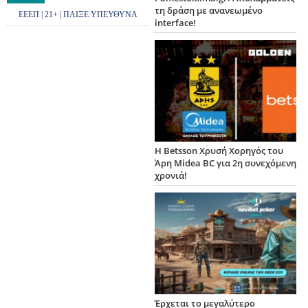
τη δράση με ανανεωμένο
ΕΕΕΠ | 21+ | ΠΑΙΞΕ ΥΠΕΥΘΥΝΑ
interface!
Η Betsson Χρυσή Χορηγός του
Άρη Midea BC για 2η συνεχόμενη
χρονιά!
Έρχεται το μεγαλύτερο