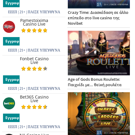
Εγγραφή
Crazy Time: Διασκέδαση σε άλλο
ΕΕΕΠ | 21+ | ΠΑΙΞΕ ΥΠΕΥΘΥΝΑ
επίπεδο στο live casino της
Pamestoixima
Novibet
Casino Live
Εγγραφή
ΕΕΕΠ | 21+ | ΠΑΙΞΕ ΥΠΕΥΘΥΝΑ
Fonbet Casino
Live
Age of Gods Bonus Roulette:
Εγγραφή
Παιχνίδι με… θεϊκή ρουλέτα
ΕΕΕΠ | 21+ | ΠΑΙΞΕ ΥΠΕΥΘΥΝΑ
Bet365 Casino
Live
Εγγραφή
ΕΕΕΠ | 21+ | ΠΑΙΞΕ ΥΠΕΥΘΥΝΑ