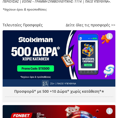
ΠΕΡΙΟΥΣΙΑΣ | ΕΟΠΑΕ – ΓΡΑΜΜΗ ΣΥΜΒΟΥΛΕΥΤΙΚΗΣ: 1114 | ΠΑΙΞΕ ΥΠΕΥΘΥΝΑ».
*Ισχύουν όροι & προϋποθέσεις
Τελευταίες Προσφορές
Δείτε όλες τις προσφορές >>
Προσφορά* με 500 +10 Δώρα* χωρίς κατάθεση*⭐