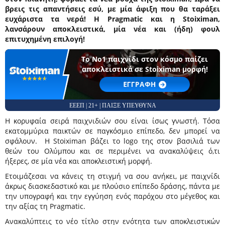
βρεις τις απαντήσεις εσύ, με μία άφιξη που θα ταράξει
ευχάριστα τα νερά! Η Pragmatic και η Stoiximan,
λανσάρουν αποκλειστικά, μία νέα και (ήδη) φουλ
επιτυχημένη επιλογή!
To No1 παιχνίδι στον κόσμο παίζει
αποκλειστικά σε Stoiximan μορφή!
☆☆☆☆☆
★★★★★
ΕΓΓΡΑΦΗ
ΕΕΕΠ | 21+ | ΠΑΙΞΕ ΥΠΕΥΘΥΝΑ
Η κορυφαία σειρά παιχνιδιών σου είναι ίσως γνωστή. Τόσα
εκατομμύρια παικτών σε παγκόσμιο επίπεδο, δεν μπορεί να
σφάλουν. Η Stoiximan βάζει το logo της στον βασιλιά των
θεών του Ολύμπου και σε περιμένει να ανακαλύψεις ό,τι
ήξερες, σε μία νέα και αποκλειστική μορφή.
Ετοιμάζεσαι να κάνεις τη στιγμή να σου ανήκει, με παιχνίδι
άκρως διασκεδαστικό και με πλούσιο επίπεδο δράσης, πάντα με
την υπογραφή και την εγγύηση ενός παρόχου στο μέγεθος και
την αξίας τη Pragmatic.
Ανακαλύπτεις το νέο τίτλο στην ενότητα των αποκλειστικών