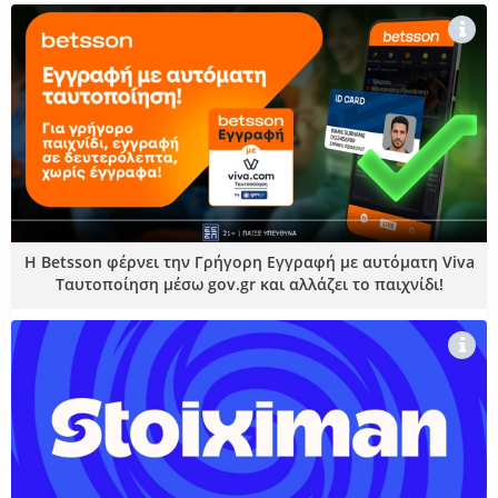
Η Betsson φέρνει την Γρήγορη Εγγραφή με αυτόματη Viva
Ταυτοποίηση μέσω gov.gr και αλλάζει το παιχνίδι!