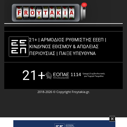
21+ | ΑΡΜΟΔΙΟΣ ΡΥΘΜΙΣΤΗΣ ΕΕΕΠ |
ΚΙΝΔΥΝΟΣ ΕΘΙΣΜΟΥ & ΑΠΩΛΕΙΑΣ
ΠΕΡΙΟΥΣΙΑΣ |
ΠΑΙΞΕ ΥΠΕΥΘΥΝΑ
21+
2018-2026 © Copyright Froytakia.gr.