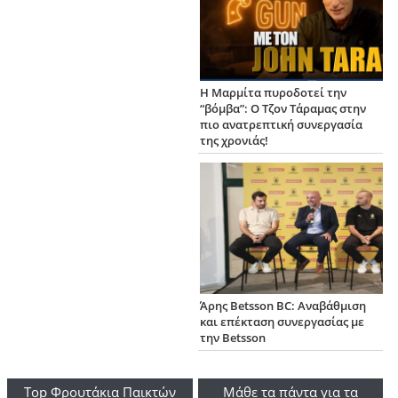
Η Μαρμίτα πυροδοτεί την
“βόμβα”: Ο Τζον Τάραμας στην
πιο ανατρεπτική συνεργασία
της χρονιάς!
Άρης Betsson BC: Αναβάθμιση
και επέκταση συνεργασίας με
την Betsson
Top Φρουτάκια Παικτών
Μάθε τα πάντα για τα