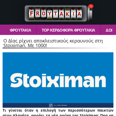
ΦΡΟΥΤΆΚΙΑ
TOP ΚΕΡΔΟΦΌΡΑ ΦΡΟΥΤΆΚΙΑ
ΔΩΡΕ
O Δίας ρίχνει αποκλειστικούς κεραυνούς στη
Stoiximan. Με 1000!
Τι γίνεται όταν η επιλογή των περισσότερων παικτών
στον πλανήτη, φοράει τα νέα ρούχα της Stoiximan; Ώρα να