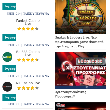
Εγγραφή
ΕΕΕΠ | 21+ | ΠΑΙΞΕ ΥΠΕΥΘΥΝΑ
Fonbet Casino
Live
Snakes & Ladders Live: Νέο
Εγγραφή
πρωτοποριακό game show από
ΕΕΕΠ | 21+ | ΠΑΙΞΕ ΥΠΕΥΘΥΝΑ
την Pragmatic Play
Bet365 Casino
Live
Εγγραφή
ΕΕΕΠ | 21+ | ΠΑΙΞΕ ΥΠΕΥΘΥΝΑ
N1 Casino Live
Χριστουγεννιάτικες
Προσφορές*
Εγγραφή
ΕΕΕΠ | 21+ | ΠΑΙΞΕ ΥΠΕΥΘΥΝΑ