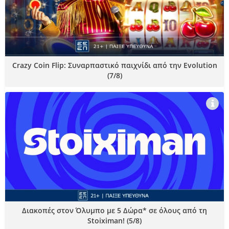
Crazy Coin Flip: Συναρπαστικό παιχνίδι από την Evolution
(7/8)
Διακοπές στον Όλυμπο με 5 Δώρα* σε όλους από τη
Stoiximan! (5/8)