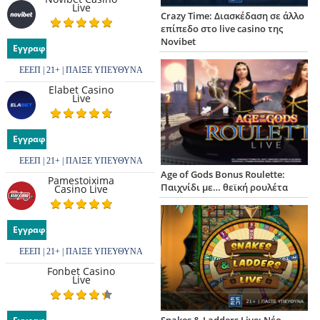
από froytakia.gr σχετικά με προσφορές σε
Live
Crazy Time: Διασκέδαση σε άλλο
καζίνο.
επίπεδο στο live casino της
Όχι δεν επιθυμώ να εγγραφώ στην Newsletter
Novibet
Εγγραφή
λίστα
ΕΕΕΠ | 21+ | ΠΑΙΞΕ ΥΠΕΥΘΥΝΑ
Elabet Casino
Live
Εγγραφή
ΕΕΕΠ | 21+ | ΠΑΙΞΕ ΥΠΕΥΘΥΝΑ
Age of Gods Bonus Roulette:
Pamestoixima
Παιχνίδι με… θεϊκή ρουλέτα
Casino Live
Εγγραφή
ΕΕΕΠ | 21+ | ΠΑΙΞΕ ΥΠΕΥΘΥΝΑ
Fonbet Casino
Live
Snakes & Ladders Live: Νέο