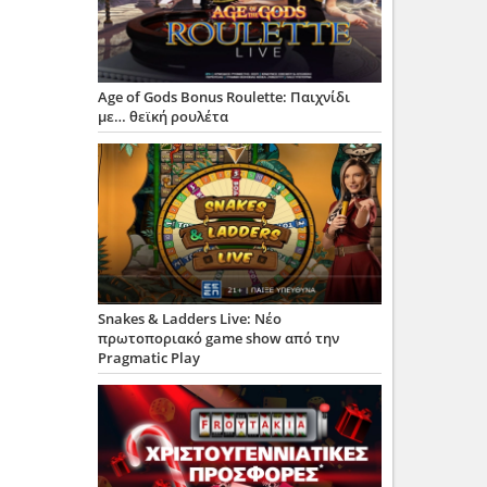
Age of Gods Bonus Roulette: Παιχνίδι
με… θεϊκή ρουλέτα
Snakes & Ladders Live: Νέο
πρωτοποριακό game show από την
Pragmatic Play