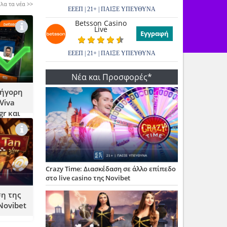
όλα τα νέα >>
ΕΕΕΠ | 21+ | ΠΑΙΞΕ ΥΠΕΥΘΥΝΑ
Betsson Casino
Live
Εγγραφή
ΕΕΕΠ | 21+ | ΠΑΙΞΕ ΥΠΕΥΘΥΝΑ
Νέα και Προσφορές*
ρήγορη
Viva
gr και
!
Crazy Time: Διασκέδαση σε άλλο επίπεδο
στο live casino της Novibet
ση της
 Novibet