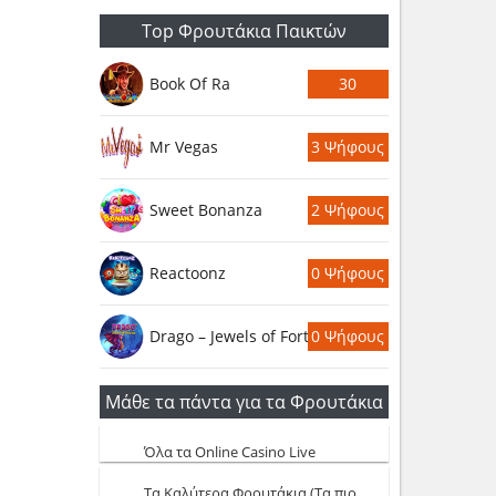
Top Φρουτάκια Παικτών
Book Of Ra
30
Ψήφους
Mr Vegas
3 Ψήφους
Sweet Bonanza
2 Ψήφους
Reactoonz
0 Ψήφους
Drago – Jewels of Fortune
0 Ψήφους
Μάθε τα πάντα για τα Φρουτάκια
Όλα τα Online Casino Live
Τα Καλύτερα Φρουτάκια (Τα πιο