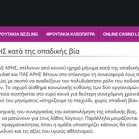
ΡΟΥΤΆΚΙΑ SIZZLING
ΦΡΟΥΤΆΚΙΑ ΚΛΕΟΠΆΤΡΑ
ONLINE CASINO L
ΗΣ κατά της οπαδικής βία
ΠΑΕ ΑΡΗΣ, στέλνουν από κοινού ηχηρό μήνυμα κατά της οπαδικής
vibet και ΠΑΕ ΑΡΗΣ θέτουν στο επίκεντρο τη συνεισφορά τους 
ίες με σκοπό να αναδείξουν τον πολυδιάστατο ρόλο του ποδο
δων. Το ισχυρό αίσθημα κοινωνικής ευθύνης των δύο οργανισμών
ποία συστήνεται στο ευρύ κοινό για δεύτερη συνεχόμενη χρονι
ί του μηνύματος «στηρίζουμε το παιχνίδι, χωρίς οπαδική βία».
ρηγικής του συνεργασίας την καταπολέμηση της οπαδικής βίας,
ι να ματώνουν για τους λάθος λόγους». Παράλληλα μοιράζονται
 πραγματικότητας όπου η ομάδα υποστηρίζει κάποιος θα είναι
διού και τις αξίες του υγιούς αθλητισμού.