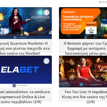
Δείτε 
ηνική Quantum Roulette: Η
Η Betsson φέρνει την Γ
γή σου γίνεται παιχνίδι στο
Εγγραφή με αυτόματη 
live casino της Novibet!
Ταυτοποίηση μέσω gov.
αλλάζει το παιχνίδι
bet αποκαλύπτει το απόλυτα
Fan Tan Live: Η παράδο
ναρπαστικό Online & Live
Κίνας στο live casino της
Casino περιβάλλον (3/8)
(2/8)