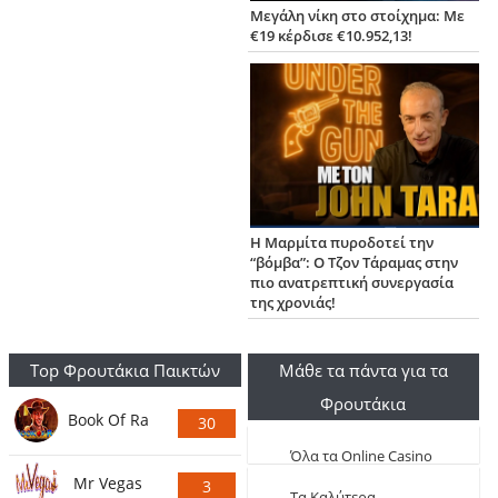
Μεγάλη νίκη στο στοίχημα: Με
€19 κέρδισε €10.952,13!
Η Μαρμίτα πυροδοτεί την
“βόμβα”: Ο Τζον Τάραμας στην
πιο ανατρεπτική συνεργασία
της χρονιάς!
Top Φρουτάκια Παικτών
Μάθε τα πάντα για τα
Φρουτάκια
Book Of Ra
30
Ψήφους
Όλα τα Online Casino
Mr Vegas
3
Live
Τα Καλύτερα