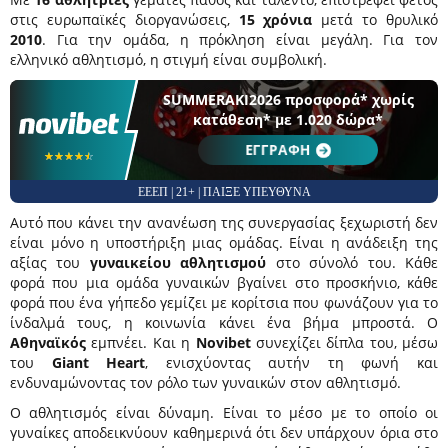
στις ευρωπαϊκές διοργανώσεις,
15 χρόνια
μετά το θρυλικό
2010
. Για την ομάδα, η πρόκληση είναι μεγάλη. Για τον
ελληνικό αθλητισμό, η στιγμή είναι συμβολική.
SUMMERAKI2026 προσφορά* χωρίς
κατάθεση* με 1.020 δώρα*
ΕΓΓΡΑΦΗ
☆☆☆☆☆
★★★★★
ΕΕΕΠ | 21+ | ΠΑΙΞΕ ΥΠΕΥΘΥΝΑ
Αυτό που κάνει την ανανέωση της συνεργασίας ξεχωριστή δεν
είναι μόνο η υποστήριξη μιας ομάδας. Είναι η ανάδειξη της
αξίας του
γυναικείου αθλητισμού
στο σύνολό του. Κάθε
φορά που μια ομάδα γυναικών βγαίνει στο προσκήνιο, κάθε
φορά που ένα γήπεδο γεμίζει με κορίτσια που φωνάζουν για το
ίνδαλμά τους, η κοινωνία κάνει ένα βήμα μπροστά. Ο
Αθηναϊκός
εμπνέει. Και η
Novibet
συνεχίζει δίπλα του, μέσω
του
Giant Heart
, ενισχύοντας αυτήν τη φωνή και
ενδυναμώνοντας τον ρόλο των γυναικών στον αθλητισμό.
Ο αθλητισμός είναι δύναμη. Είναι το μέσο με το οποίο οι
γυναίκες αποδεικνύουν καθημερινά ότι δεν υπάρχουν όρια στο