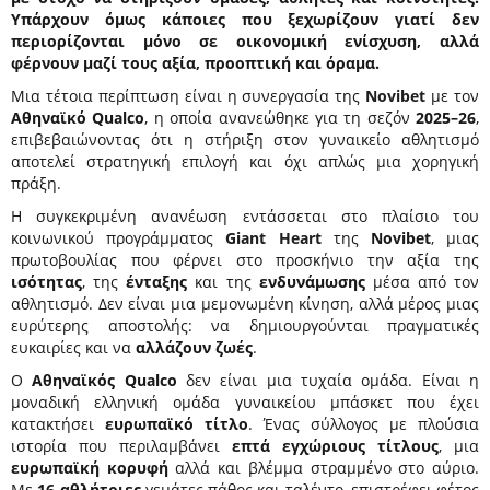
Υπάρχουν όμως κάποιες που ξεχωρίζουν γιατί δεν
περιορίζονται μόνο σε οικονομική ενίσχυση, αλλά
φέρνουν μαζί τους αξία, προοπτική και όραμα.
Μια τέτοια περίπτωση είναι η συνεργασία της
Novibet
με τον
Αθηναϊκό Qualco
, η οποία ανανεώθηκε για τη σεζόν
2025–26
,
επιβεβαιώνοντας ότι η στήριξη στον γυναικείο αθλητισμό
αποτελεί στρατηγική επιλογή και όχι απλώς μια χορηγική
πράξη.
Η συγκεκριμένη ανανέωση εντάσσεται στο πλαίσιο του
κοινωνικού προγράμματος
Giant Heart
της
Novibet
, μιας
πρωτοβουλίας που φέρνει στο προσκήνιο την αξία της
ισότητας
, της
ένταξης
και της
ενδυνάμωσης
μέσα από τον
αθλητισμό. Δεν είναι μια μεμονωμένη κίνηση, αλλά μέρος μιας
ευρύτερης αποστολής: να δημιουργούνται πραγματικές
ευκαιρίες και να
αλλάζουν ζωές
.
Ο
Αθηναϊκός Qualco
δεν είναι μια τυχαία ομάδα. Είναι η
μοναδική ελληνική ομάδα γυναικείου μπάσκετ που έχει
κατακτήσει
ευρωπαϊκό τίτλο
. Ένας σύλλογος με πλούσια
ιστορία που περιλαμβάνει
επτά εγχώριους τίτλους
, μια
ευρωπαϊκή κορυφή
αλλά και βλέμμα στραμμένο στο αύριο.
Με
16 αθλήτριες
γεμάτες πάθος και ταλέντο, επιστρέφει φέτος