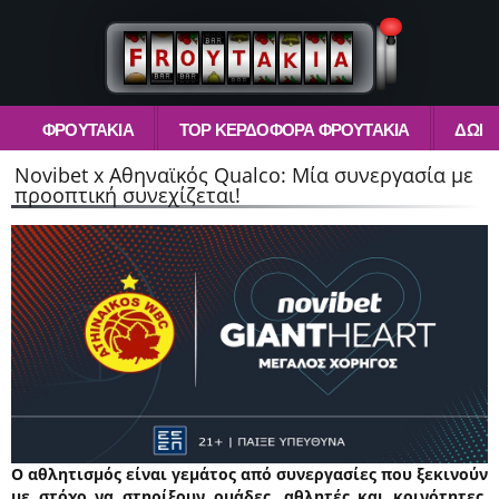
ΦΡΟΥΤΆΚΙΑ
TOP ΚΕΡΔΟΦΌΡΑ ΦΡΟΥΤΆΚΙΑ
ΔΩΡΕ
Novibet x Αθηναϊκός Qualco: Μία συνεργασία με
προοπτική συνεχίζεται!
Ο αθλητισμός είναι γεμάτος από συνεργασίες που ξεκινούν
με στόχο να στηρίξουν ομάδες, αθλητές και κοινότητες.