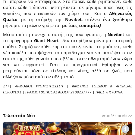
τι μπορούν να καταφέρουν. Στο παρκέ, κάθε ριμπάουντ, κάθε
ασίστ, κάθε τρίποντο μετατρέπεται σε μήνυμα προς όλες τις
γυναίκες που διεκδικούν τον χώρο
τους. Και ο
Αθηναϊκός
Qualco
, με τη στήριξη της
Novibet
, στέλνει ένα ξεκάθαρο
μήνυμα: το μέλλον γράφεται
με ίσες ευκαιρίες!
Μέσα από τη συνέχεια αυτής της συνεργασίας, η
Novibet
και
το πρόγραμμα
Giant
Heart
δεν στηρίζουν μόνο μια ιστορική
ομάδα. Στηρίζουν κάθε κορίτσι που ξεκινάει το μπάσκετ, κάθε
νέα κοπέλα που ψάχνει το παράδειγμα για να πιστέψει στον
εαυτό της, κάθε γυναίκα που βλέπει στον αθλητισμό έναν χώρο
για να εκφραστεί. Γιατί οι πραγματικοί θρίαμβοι δεν
μετριούνται μόνο σε τίτλους και νίκες, αλλά σε ζωές που
αλλάζουν μέσα από τον αθλητισμό.
21+| ΑΡΜΟΔΙΟΣ ΡΥΘΜΙΣΤΗΣ:ΕΕΕΠ | ΚΙΝΔΥΝΟΣ ΕΘΙΣΜΟΥ & ΑΠΩΛΕΙΑΣ
ΠΕΡΙΟΥΣΙΑΣ | ΓΡΑΜΜΗ ΒΟΗΘΕΙΑΣ ΚΕΘΕΑ: 2109237777 | ΠΑΙΞΕ ΥΠΕΥΘΥΝΑ.
Τελευταία Νέα
Δείτε όλα τα νέα >>