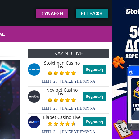
ΣΎΝΔΕΣΗ
ΕΓΓΡΑΦΉ
IVE
ΚΑΖΙΝΟ LIVE
Stoiximan Casino
Live
Εγγραφή
ΕΕΕΠ | 21+ | ΠΑΙΞΕ ΥΠΕΥΘΥΝΑ
Novibet Casino
Live
Εγγραφή
ΕΕΕΠ | 21+ | ΠΑΙΞΕ ΥΠΕΥΘΥΝΑ
Elabet Casino Live
Εγγραφή
ΕΕΕΠ | 21+ | ΠΑΙΞΕ ΥΠΕΥΘΥΝΑ