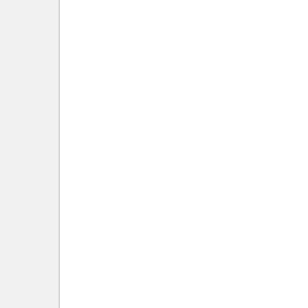
*Ναι, Έχω διαβάσει τούς όρους &
καζίνο.
Όχι δεν επιθυμώ να εγγραφώ στην