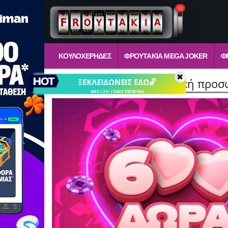
ΚΟΥΛΟΧΈΡΗΔΕΣ
ΦΡΟΥΤΆΚΙΑ MEGA JOKER
Φ
Εδώ βρίσκεις μία μοναδική προ
ΞΕΚΛΕΙΔΩΝΕΙΣ ΕΔΩ🔓
ΕΕΕΠ | 21+ | ΠΑΙΞΕ ΥΠΕΥΘΥΝΑ