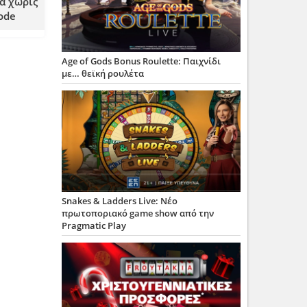
α χωρίς
ode
Age of Gods Bonus Roulette: Παιχνίδι
με… θεϊκή ρουλέτα
Snakes & Ladders Live: Νέο
πρωτοποριακό game show από την
Pragmatic Play