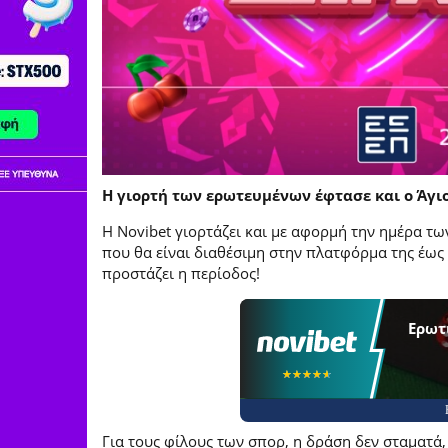
Η γιορτή των ερωτευμένων έφτασε και ο Άγιο
Η Novibet γιορτάζει και με αφορμή την ημέρα τ
που θα είναι διαθέσιμη στην πλατφόρμα της έως
προστάζει η περίοδος!
Eρωτ
☆☆☆☆☆
★★★★★
Για τους φίλους των σπορ, η δράση δεν σταματά, 