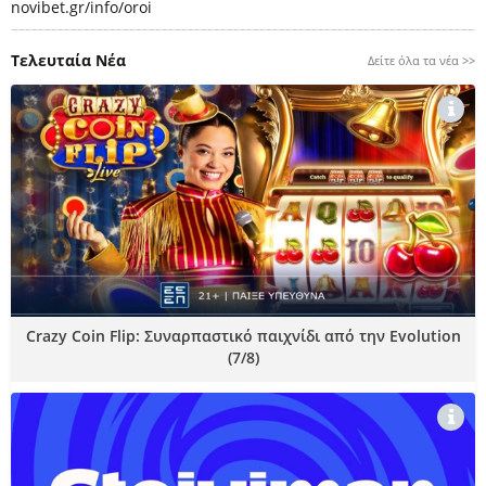
novibet.gr/info/oroi
Τελευταία Νέα
Δείτε όλα τα νέα >>
Crazy Coin Flip: Συναρπαστικό παιχνίδι από την Evolution
(7/8)