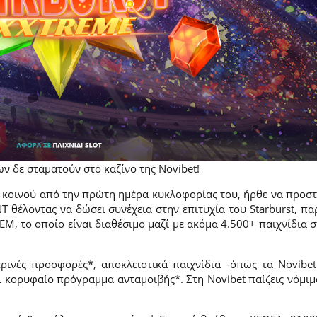
 δε σταματούν στο καζίνο της Novibet!
υ κοινού από την πρώτη ημέρα κυκλοφορίας του, ήρθε να προστ
T θέλοντας να δώσει συνέχεια στην επιτυχία του Starburst, πα
EM, το οποίο είναι διαθέσιμο μαζί με ακόμα 4.500+ παιχνίδια σ
ινές προσφορές*, αποκλειστικά παιχνίδια -όπως τα Novibe
 κορυφαίο πρόγραμμα ανταμοιβής*. Στη Novibet παίζεις νόμιμα