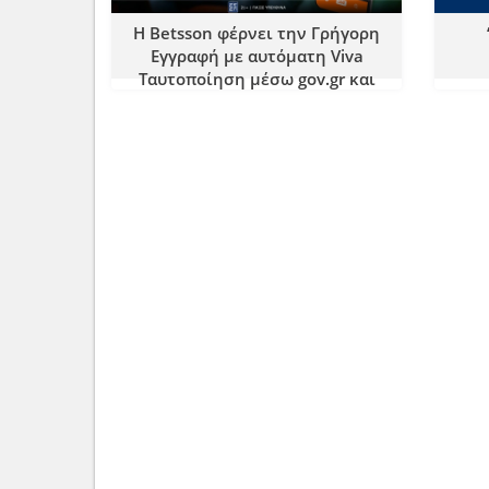
Η Betsson φέρνει την Γρήγορη
Εγγραφή με αυτόματη Viva
Ταυτοποίηση μέσω gov.gr και
αλλάζει το παιχνίδι!