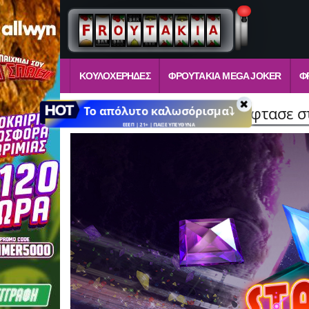
ΚΟΥΛΟΧΈΡΗΔΕΣ
ΦΡΟΥΤΆΚΙΑ MEGA JOKER
Φ
Tο Starburst XXXTREME έφτασε στ
Το απόλυτο καλωσόρισμα⤵️
ΕΕΕΠ | 21+ | ΠΑΙΞΕ ΥΠΕΥΘΥΝΑ