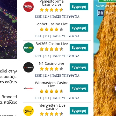
Pamestoixima
Casino Live
Εγγραφή
ΕΕΕΠ | 21+ | ΠΑΙΞΕ ΥΠΕΥΘΥΝΑ
Fonbet Casino Live
Εγγραφή
ΕΕΕΠ | 21+ | ΠΑΙΞΕ ΥΠΕΥΘΥΝΑ
Bet365 Casino Live
Εγγραφή
ΕΕΕΠ | 21+ | ΠΑΙΞΕ ΥΠΕΥΘΥΝΑ
N1 Casino Live
Εγγραφή
εθεί στην
ΕΕΕΠ | 21+ | ΠΑΙΞΕ ΥΠΕΥΘΥΝΑ
ρουσιάζει
το καζίνο
Winmasters Casino
Live
Εγγραφή
t Branded
ΕΕΕΠ | 21+ | ΠΑΙΞΕ ΥΠΕΥΘΥΝΑ
, παίζεις
Interwetten Live
Casino
Εγγραφή