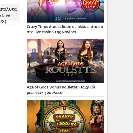
απόλυτα
 Live
/8)
Crazy Time: Διασκέδαση σε άλλο επίπεδο
στο live casino της Novibet
Age of Gods Bonus Roulette: Παιχνίδι
με… θεϊκή ρουλέτα