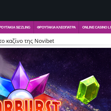
ΡΟΥΤΆΚΙΑ SIZZLING
ΦΡΟΥΤΆΚΙΑ ΚΛΕΟΠΆΤΡΑ
ONLINE CASINO L
ο καζίνο της Novibet