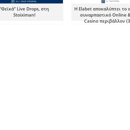
“Θεϊκά” Live Drops, στη
Η Elabet αποκαλύπτει το 
Stoiximan!
συναρπαστικό Online &
Casino περιβάλλον (3