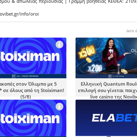
ισμού & απώλειας περιουσίας | Γραμμή βοήθειας ΚΕΘΕΑ: 210
vibet.gr/info/oroi
Δείτε 
ακοπές στον Όλυμπο με 5
Ελληνική Quantum Roule
 σε όλους από τη Stoiximan!
επιλογή σου γίνεται παιχ
(5/8)
live casino της Novib