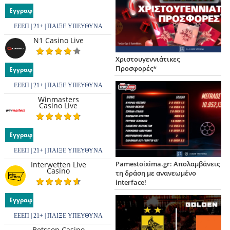
Εγγραφή
ΕΕΕΠ | 21+ | ΠΑΙΞΕ ΥΠΕΥΘΥΝΑ
N1 Casino Live
Εγγραφή στο newsletter 
Χριστουγεννιάτικες
Προσφορές*
Εγγραφή
Γραφτείτε στο newsletter μας για να λαμβ
ΕΕΕΠ | 21+ | ΠΑΙΞΕ ΥΠΕΥΘΥΝΑ
καθημερινά προσφορές*.
Winmasters
Casino Live
*Ναι, Έχω διαβάσει τούς όρους & προυπο
Εγγραφή
και αποδέχομαι να λαμβάνω ενημερωτικ
ΕΕΕΠ | 21+ | ΠΑΙΞΕ ΥΠΕΥΘΥΝΑ
από froytakia.gr σχετικά με προσφορές σ
Pamestoixima.gr: Απολαμβάνεις
καζίνο.
Interwetten Live
Casino
τη δράση με ανανεωμένο
Όχι δεν επιθυμώ να εγγραφώ στην Newsl
interface!
λίστα
Εγγραφή
ΕΕΕΠ | 21+ | ΠΑΙΞΕ ΥΠΕΥΘΥΝΑ
Betsson Casino