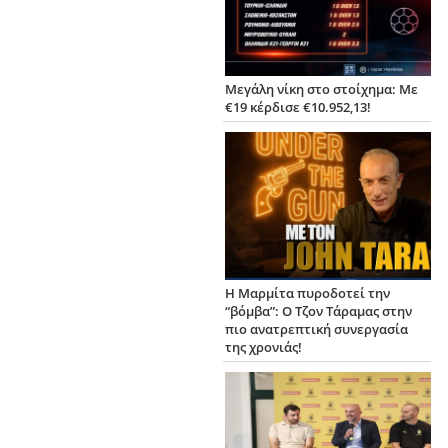
Μεγάλη νίκη στο στοίχημα: Με
€19 κέρδισε €10.952,13!
Η Μαρμίτα πυροδοτεί την
“βόμβα”: Ο Τζον Τάραμας στην
πιο ανατρεπτική συνεργασία
της χρονιάς!