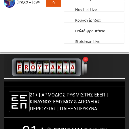
Drago – Jewels of Fortune
0
φρουτάκια
Novibet Live
Ψήφους
παιχνίδια
Κουλοχέρηδες
δωρεάν Φαραώ
Παλιά φρουτάκια
δωρεάν
Stoiximan Live
Παιχνίδια
21+ | ΑΡΜΟΔΙΟΣ ΡΥΘΜΙΣΤΗΣ ΕΕΕΠ |
ΚΙΝΔΥΝΟΣ ΕΘΙΣΜΟΥ & ΑΠΩΛΕΙΑΣ
ΠΕΡΙΟΥΣΙΑΣ |
ΠΑΙΞΕ ΥΠΕΥΘΥΝΑ