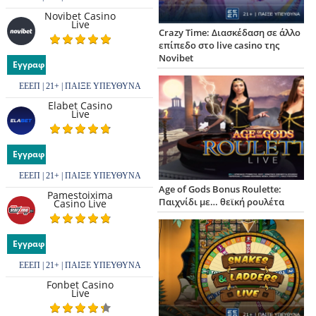
Novibet Casino
Live
Crazy Time: Διασκέδαση σε άλλο
επίπεδο στο live casino της
Novibet
Εγγραφή
ΕΕΕΠ | 21+ | ΠΑΙΞΕ ΥΠΕΥΘΥΝΑ
Elabet Casino
Live
Εγγραφή
ΕΕΕΠ | 21+ | ΠΑΙΞΕ ΥΠΕΥΘΥΝΑ
Age of Gods Bonus Roulette:
Pamestoixima
Παιχνίδι με… θεϊκή ρουλέτα
Casino Live
Εγγραφή
ΕΕΕΠ | 21+ | ΠΑΙΞΕ ΥΠΕΥΘΥΝΑ
Fonbet Casino
Live