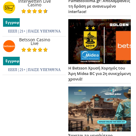
Pamestoixima.gr: Απολαμβάνεις
Interwetten Live
Casino
τη δράση με ανανεωμένο
interface!
*Ναι, Έχω διαβάσει τούς όρους & προυποθέσει
και αποδέχομαι να λαμβάνω ενημερωτικά ema
Εγγραφή
από froytakia.gr σχετικά με προσφορές σε
ΕΕΕΠ | 21+ | ΠΑΙΞΕ ΥΠΕΥΘΥΝΑ
καζίνο.
Betsson Casino
Live
Όχι δεν επιθυμώ να εγγραφώ στην Newslette
λίστα
Εγγραφή
Η Betsson Χρυσή Χορηγός του
ΕΕΕΠ | 21+ | ΠΑΙΞΕ ΥΠΕΥΘΥΝΑ
Άρη Midea BC για 2η συνεχόμενη
χρονιά!
Έρχεται το μεγαλύτερο