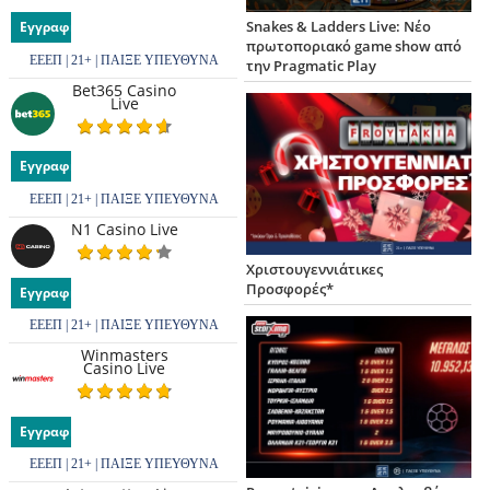
Snakes & Ladders Live: Νέο
Εγγραφή
πρωτοποριακό game show από
ΕΕΕΠ | 21+ | ΠΑΙΞΕ ΥΠΕΥΘΥΝΑ
την Pragmatic Play
Bet365 Casino
Live
Εγγραφή
ΕΕΕΠ | 21+ | ΠΑΙΞΕ ΥΠΕΥΘΥΝΑ
N1 Casino Live
Χριστουγεννιάτικες
Προσφορές*
Εγγραφή
ΕΕΕΠ | 21+ | ΠΑΙΞΕ ΥΠΕΥΘΥΝΑ
Winmasters
Casino Live
Εγγραφή στο newsletter μας
Εγγραφή
Γραφτείτε στο newsletter μας για να λαμβάνετ
καθημερινά προσφορές*.
ΕΕΕΠ | 21+ | ΠΑΙΞΕ ΥΠΕΥΘΥΝΑ