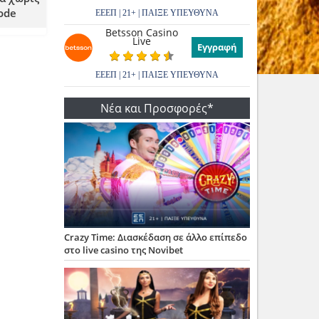
ode
ΕΕΕΠ | 21+ | ΠΑΙΞΕ ΥΠΕΥΘΥΝΑ
Betsson Casino
Live
Εγγραφή
ΕΕΕΠ | 21+ | ΠΑΙΞΕ ΥΠΕΥΘΥΝΑ
Νέα και Προσφορές*
Crazy Time: Διασκέδαση σε άλλο επίπεδο
στο live casino της Novibet