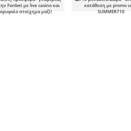
ην Fonbet με live casino και
κατάθεση με promo c
ορυφαίο στοίχημα μαζί!
SUMMER710