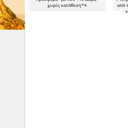
χωρίς κατάθεση*⭐
από τ
κ