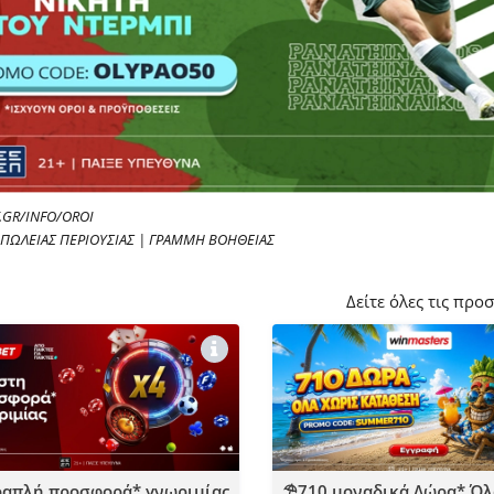
.GR/INFO/OROI
ΑΠΩΛΕΙΑΣ ΠΕΡΙΟΥΣΙΑΣ | ΓΡΑΜΜΗ ΒΟΗΘΕΙΑΣ
Δείτε όλες τις προ
ραπλή προσφορά* γνωριμίας
⛱️710 μοναδικά Δώρα* Όλ