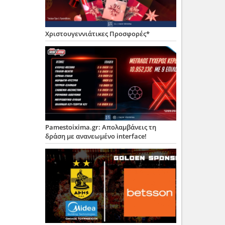
Χριστουγεννιάτικες Προσφορές*
Pamestoixima.gr: Απολαμβάνεις τη
δράση με ανανεωμένο interface!