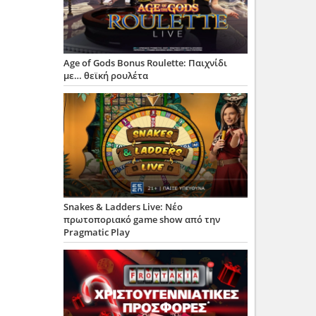
Age of Gods Bonus Roulette: Παιχνίδι
με… θεϊκή ρουλέτα
Snakes & Ladders Live: Νέο
πρωτοποριακό game show από την
Pragmatic Play