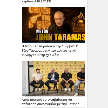
κέρδισε €10.952,13!
Η Μαρμίτα πυροδοτεί την “βόμβα”: Ο
Τζον Τάραμας στην πιο ανατρεπτική
συνεργασία της χρονιάς!
Άρης Betsson BC: Αναβάθμιση και
επέκταση συνεργασίας με την Betsson