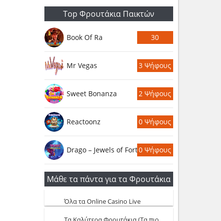
Top Φρουτάκια Παικτών
Book Of Ra
30
Ψήφους
Mr Vegas
3 Ψήφους
Sweet Bonanza
2 Ψήφους
Reactoonz
0 Ψήφους
Drago – Jewels of Fortune
0 Ψήφους
Μάθε τα πάντα για τα Φρουτάκια
Όλα τα Online Casino Live
Τα Καλύτερα Φρουτάκια (Τα πιο