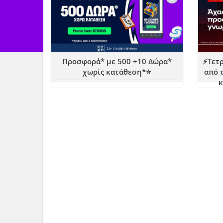
Προσφορά* με 500 +10 Δώρα*
⚡Τετ
χωρίς κατάθεση*⭐
από τ
κ