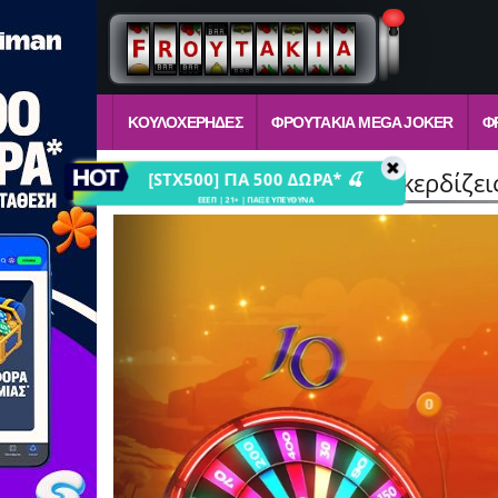
ΚΟΥΛΟΧΈΡΗΔΕΣ
ΦΡΟΥΤΆΚΙΑ MEGA JOKER
Φ
🎁Γυρίζεις τον τροχό και κερδίζε
[STX500] ΓΙΑ 500 ΔΩΡΑ* 🍒
ΕΕΕΠ | 21+ | ΠΑΙΞΕ ΥΠΕΥΘΥΝΑ