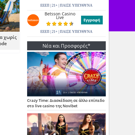
ΕΕΕΠ | 21+ | ΠΑΙΞΕ ΥΠΕΥΘΥΝΑ
Betsson Casino
Live
Εγγραφή
ΕΕΕΠ | 21+ | ΠΑΙΞΕ ΥΠΕΥΘΥΝΑ
α χωρίς
ode
Νέα και Προσφορές*
Crazy Time: Διασκέδαση σε άλλο επίπεδο
στο live casino της Novibet