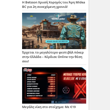
Η Betsson Χρυσή Χορηγός του Άρη Midea
BC για 2η συνεχόμενη χρονιά!
Έρχεται το μεγαλύτερο φεστιβάλ πόκερ
στην Ελλάδα – Κέρδισε Online την θέση
σου!
Μεγάλη νίκη στο στοίχημα: Με €19