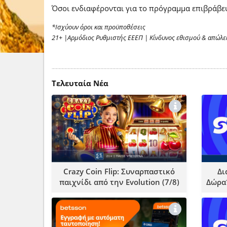
Όσοι ενδιαφέρονται για το πρόγραμμα επιβράβε
*Ισχύουν όροι και προϋποθέσεις
21+ |Αρμόδιος Ρυθμιστής ΕΕΕΠ | Κίνδυνος εθισμού & απώλε
Τελευταία Νέα
Crazy Coin Flip: Συναρπαστικό
Δι
παιχνίδι από την Evolution (7/8)
Δώρα*