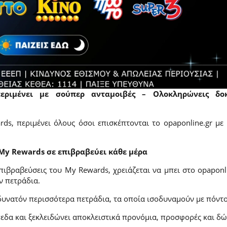
ριμένει με σούπερ ανταμοιβές – Ολοκληρώνεις δοκι
s, περιμένει όλους όσοι επισκέπτονται το opaponline.gr με
 My Rewards σε επιβραβεύει κάθε μέρα
πιβραβεύσεις του My Rewards, χρειάζεται να μπει στο opaponli
ν πετράδια.
ο δυνατόν περισσότερα πετράδια, τα οποία ισοδυναμούν με πόντ
πεδα και ξεκλειδώνει αποκλειστικά προνόμια, προσφορές και δ