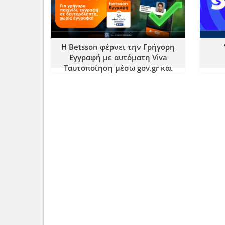
Η Betsson φέρνει την Γρήγορη
Εγγραφή με αυτόματη Viva
Ταυτοποίηση μέσω gov.gr και
αλλάζει το παιχνίδι!