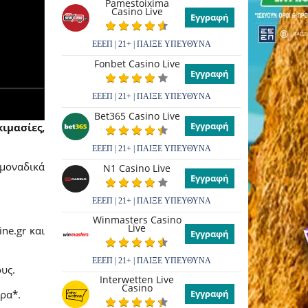
Pamestoixima
Casino Live
Εγγραφή
ΕΕΕΠ | 21+ | ΠΑΙΞΕ ΥΠΕΥΘΥΝΑ
Fonbet Casino Live
Εγγραφή
ΕΕΕΠ | 21+ | ΠΑΙΞΕ ΥΠΕΥΘΥΝΑ
Bet365 Casino Live
Εγγραφή
μασίες,
ΕΕΕΠ | 21+ | ΠΑΙΞΕ ΥΠΕΥΘΥΝΑ
 μοναδικά
N1 Casino Live
Εγγραφή
ΕΕΕΠ | 21+ | ΠΑΙΞΕ ΥΠΕΥΘΥΝΑ
Winmasters Casino
Live
ne.gr και
Εγγραφή
ΕΕΕΠ | 21+ | ΠΑΙΞΕ ΥΠΕΥΘΥΝΑ
ους.
Interwetten Live
Casino
ώρα*.
Εγγραφή