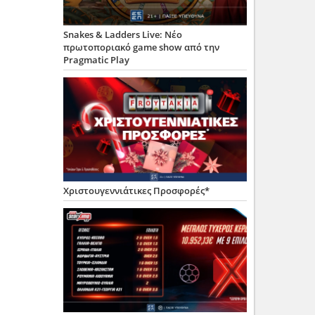
Snakes & Ladders Live: Νέο
πρωτοποριακό game show από την
Pragmatic Play
Χριστουγεννιάτικες Προσφορές*