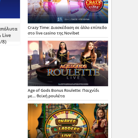
Crazy Time: Διασκέδαση σε άλλο επίπεδο
απόλυτα
στο live casino της Novibet
 Live
/8)
Age of Gods Bonus Roulette: Παιχνίδι
με… θεϊκή ρουλέτα