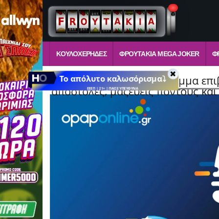
ΚΟΥΛΟΧΈΡΗΔΕΣ
ΦΡΟΥΤΆΚΙΑ MEGA JOKER
Φ
My Rewards: Νέο πρόγραμμα επι
Το απόλυτο καλωσόρισμα⤵️
αποστολές, μαζεύεις πόντους και
ΕΕΕΠ | 21+ | ΠΑΙΞΕ ΥΠΕΥΘΥΝΑ