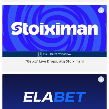
“Θεϊκά” Live Drops, στη Stoiximan!