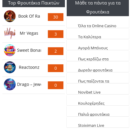
Top Φρουτάκια Παικτών
Μάθε τα πάντα για τα
Φρουτάκια
Book Of Ra
30
Ψήφους
Όλα τα Online Casino
Mr Vegas
3
Live
Τα Καλύτερα
Ψήφους
Φρουτάκια (Τα πιο
Aγορά Μπόνους
Sweet Bonanza
2
κερδοφόρα)
Φρουτάκια: Τα
Ψήφους
Πως κερδίζω στα
καλύτερα αγοραστά
Reactoonz
0
φρουτάκια
Δωρεάν φρουτάκια
Ψήφους
EGT
Πως παίζονται τα
Drago – Jewels of Fortune
0
φρουτάκια
Novibet Live
Ψήφους
παιχνίδια
Κουλοχέρηδες
δωρεάν Φαραώ
Παλιά φρουτάκια
δωρεάν
Stoiximan Live