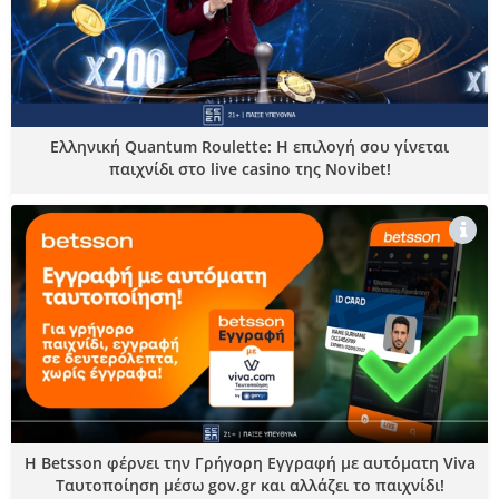
Ελληνική Quantum Roulette: Η επιλογή σου γίνεται
παιχνίδι στο live casino της Novibet!
Η Betsson φέρνει την Γρήγορη Εγγραφή με αυτόματη Viva
Ταυτοποίηση μέσω gov.gr και αλλάζει το παιχνίδι!