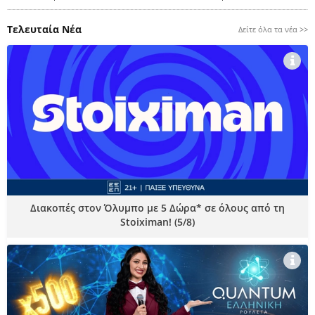
Τελευταία Νέα
Δείτε όλα τα νέα >>
Διακοπές στον Όλυμπο με 5 Δώρα* σε όλους από τη
Stoiximan! (5/8)