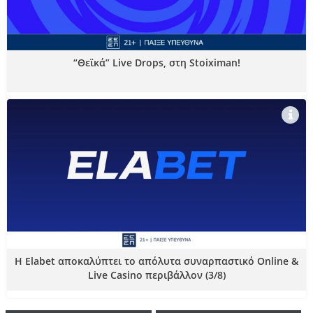
“Θεϊκά” Live Drops, στη Stoiximan!
Η Elabet αποκαλύπτει το απόλυτα συναρπαστικό Online &
Live Casino περιβάλλον (3/8)