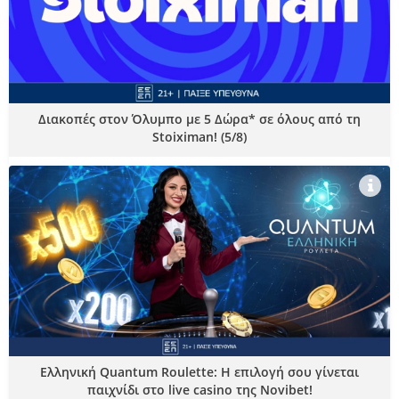
Διακοπές στον Όλυμπο με 5 Δώρα* σε όλους από τη
Stoiximan! (5/8)
Ελληνική Quantum Roulette: Η επιλογή σου γίνεται
παιχνίδι στο live casino της Novibet!