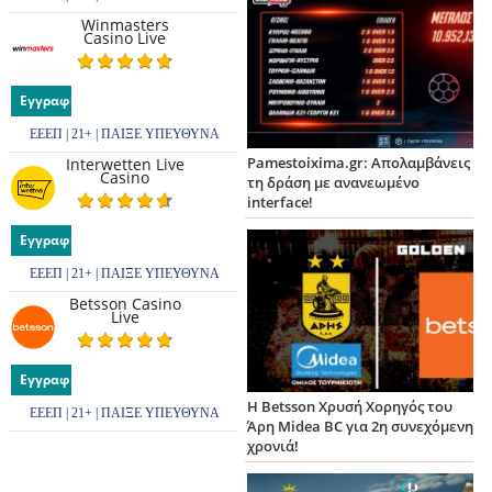
Winmasters
Casino Live
Εγγραφή
ΕΕΕΠ | 21+ | ΠΑΙΞΕ ΥΠΕΥΘΥΝΑ
Pamestoixima.gr: Απολαμβάνεις
Interwetten Live
Casino
τη δράση με ανανεωμένο
interface!
Εγγραφή
ΕΕΕΠ | 21+ | ΠΑΙΞΕ ΥΠΕΥΘΥΝΑ
Betsson Casino
Live
Εγγραφή
Η Betsson Χρυσή Χορηγός του
ΕΕΕΠ | 21+ | ΠΑΙΞΕ ΥΠΕΥΘΥΝΑ
Άρη Midea BC για 2η συνεχόμενη
χρονιά!