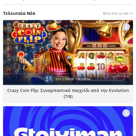
Τελευταία Νέα
Δείτε όλα τα νέα >>
Crazy Coin Flip: Συναρπαστικό παιχνίδι από την Evolution
(7/8)