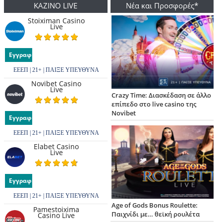
ΚΑΖΙΝΟ LIVE
Νέα και Προσφορές*
Stoiximan Casino
Live
Εγγραφή
ΕΕΕΠ | 21+ | ΠΑΙΞΕ ΥΠΕΥΘΥΝΑ
Novibet Casino
Live
Crazy Time: Διασκέδαση σε άλλο
επίπεδο στο live casino της
Novibet
Εγγραφή
ΕΕΕΠ | 21+ | ΠΑΙΞΕ ΥΠΕΥΘΥΝΑ
Elabet Casino
Live
Εγγραφή
ΕΕΕΠ | 21+ | ΠΑΙΞΕ ΥΠΕΥΘΥΝΑ
Age of Gods Bonus Roulette:
Pamestoixima
Παιχνίδι με… θεϊκή ρουλέτα
Casino Live