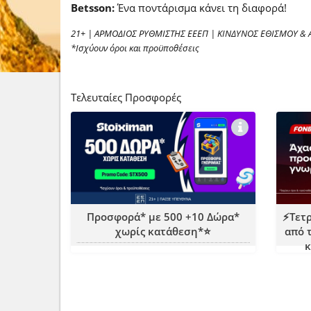
Betsson:
Ένα ποντάρισμα κάνει τη διαφορά!
21+ | ΑΡΜΟΔΙΟΣ ΡΥΘΜΙΣΤΗΣ ΕΕΕΠ | ΚΙΝΔΥΝΟΣ ΕΘΙΣΜΟΥ & 
*Ισχύουν όροι και προϋποθέσεις
Τελευταίες Προσφορές
Προσφορά* με 500 +10 Δώρα*
⚡Τετ
χωρίς κατάθεση*⭐
από τ
κ