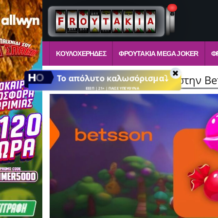
ΚΟΥΛΟΧΈΡΗΔΕΣ
ΦΡΟΥΤΆΚΙΑ MEGA JOKER
Φ
Μία ΓΛΥΚΙΑ ΠΡΟΣΦΟΡΑ* στην Be
Το απόλυτο καλωσόρισμα⤵️
ΕΕΕΠ | 21+ | ΠΑΙΞΕ ΥΠΕΥΘΥΝΑ