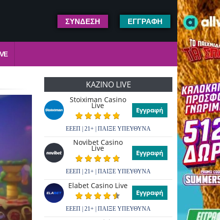
ΣΎΝΔΕΣΗ
ΕΓΓΡΑΦΉ
IVE
ΚΑΖΙΝΟ LIVE
Stoiximan Casino
Live
Εγγραφή
ΕΕΕΠ | 21+ | ΠΑΙΞΕ ΥΠΕΥΘΥΝΑ
Novibet Casino
Live
Εγγραφή
ΕΕΕΠ | 21+ | ΠΑΙΞΕ ΥΠΕΥΘΥΝΑ
Elabet Casino Live
Εγγραφή
ΕΕΕΠ | 21+ | ΠΑΙΞΕ ΥΠΕΥΘΥΝΑ