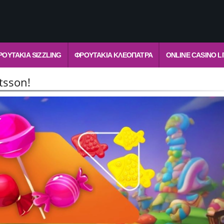
ΡΟΥΤΆΚΙΑ SIZZLING
ΦΡΟΥΤΆΚΙΑ ΚΛΕΟΠΆΤΡΑ
ONLINE CASINO L
tsson!