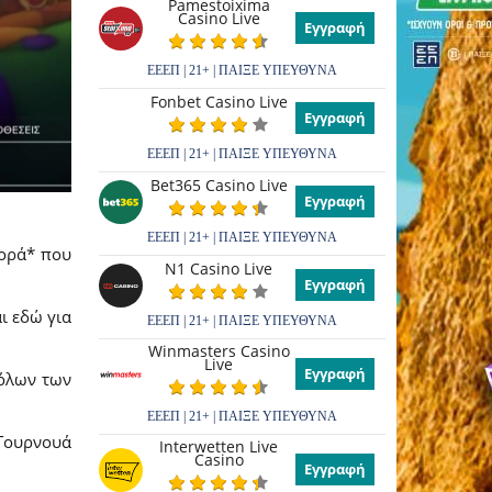
Pamestoixima
Casino Live
Εγγραφή
ΕΕΕΠ | 21+ | ΠΑΙΞΕ ΥΠΕΥΘΥΝΑ
Fonbet Casino Live
Εγγραφή
ΕΕΕΠ | 21+ | ΠΑΙΞΕ ΥΠΕΥΘΥΝΑ
Bet365 Casino Live
Εγγραφή
ΕΕΕΠ | 21+ | ΠΑΙΞΕ ΥΠΕΥΘΥΝΑ
φορά* που
N1 Casino Live
Εγγραφή
ι εδώ για
ΕΕΕΠ | 21+ | ΠΑΙΞΕ ΥΠΕΥΘΥΝΑ
Winmasters Casino
Live
Εγγραφή
 όλων των
ΕΕΕΠ | 21+ | ΠΑΙΞΕ ΥΠΕΥΘΥΝΑ
 Τουρνουά
Interwetten Live
Casino
Εγγραφή