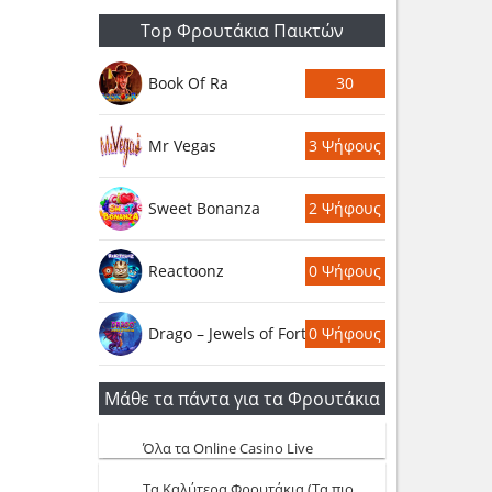
Top Φρουτάκια Παικτών
Book Of Ra
30
Ψήφους
Mr Vegas
3 Ψήφους
Sweet Bonanza
2 Ψήφους
Reactoonz
0 Ψήφους
Drago – Jewels of Fortune
0 Ψήφους
Μάθε τα πάντα για τα Φρουτάκια
Όλα τα Online Casino Live
Τα Καλύτερα Φρουτάκια (Τα πιο