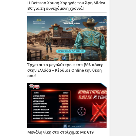
Η Betsson Χρυσή Χορηγός του Άρη Midea
BC για 2η συνεχόμενη χρονιά!
Έρχεται το μεγαλύτερο φεστιβάλ πόκερ
στην Ελλάδα – Κέρδισε Online την θέση
σου!
Μεγάλη νίκη στο στοίχημα: Με €19