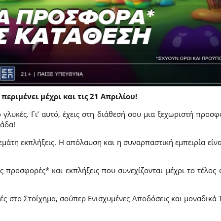
εριμένει μέχρι και τις 21 Απριλίου!
ο γλυκές. Γι’ αυτό, έχεις στη διάθεσή σου μια ξεχωριστή προσ
μάδα!
μάτη εκπλήξεις. Η απόλαυση και η συναρπαστική εμπειρία είνα
έες προσφορές* και εκπλήξεις που συνεχίζονται μέχρι το τέλος
ρές στο Στοίχημα, σούπερ Ενισχυμένες Αποδόσεις και μοναδικά