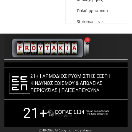
δωρεάν Φαραώ
Παλιά φρουτάκια
δωρεάν
Stoiximan Live
Παιχνίδια
21+ | ΑΡΜΟΔΙΟΣ ΡΥΘΜΙΣΤΗΣ ΕΕΕΠ |
ΚΙΝΔΥΝΟΣ ΕΘΙΣΜΟΥ & ΑΠΩΛΕΙΑΣ
ΠΕΡΙΟΥΣΙΑΣ |
ΠΑΙΞΕ ΥΠΕΥΘΥΝΑ
21+
2018-2026 © Copyright Froytakia.gr.