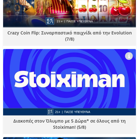
Crazy Coin Flip: Συναρπαστικό παιχνίδι από την Evolution
(7/8)
Διακοπές στον Όλυμπο με 5 Δώρα* σε όλους από τη
Stoiximan! (5/8)