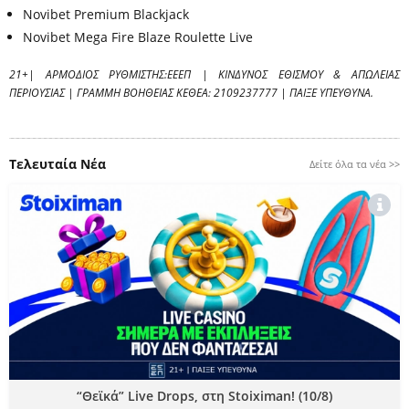
Novibet Premium Blackjack
Novibet Mega Fire Blaze Roulette Live
21+| ΑΡΜΟΔΙΟΣ ΡΥΘΜΙΣΤΗΣ:ΕΕΕΠ | ΚΙΝΔΥΝΟΣ ΕΘΙΣΜΟΥ & ΑΠΩΛΕΙΑΣ
ΠΕΡΙΟΥΣΙΑΣ | ΓΡΑΜΜΗ ΒΟΗΘΕΙΑΣ ΚΕΘΕΑ: 2109237777 | ΠΑΙΞΕ ΥΠΕΥΘΥΝΑ.
Τελευταία Νέα
Δείτε όλα τα νέα >>
“Θεϊκά” Live Drops, στη Stoiximan! (10/8)