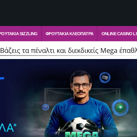
ΡΟΥΤΆΚΙΑ SIZZLING
ΦΡΟΥΤΆΚΙΑ ΚΛΕΟΠΆΤΡΑ
ONLINE CASINO L
Βάζεις τα πέναλτι και διεκδικείς Mega έπαθ