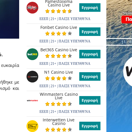
Pamestoixima
Casino Live
Εγγραφή
ΕΕΕΠ | 21+ | ΠΑΙΞΕ ΥΠΕΥΘΥΝΑ
Fonbet Casino Live
Εγγραφή
ΕΕΕΠ | 21+ | ΠΑΙΞΕ ΥΠΕΥΘΥΝΑ
Bet365 Casino Live
Εγγραφή
ύ.
ΕΕΕΠ | 21+ | ΠΑΙΞΕ ΥΠΕΥΘΥΝΑ
 ευκαιρία
N1 Casino Live
Εγγραφή
γήθηκε με
ΕΕΕΠ | 21+ | ΠΑΙΞΕ ΥΠΕΥΘΥΝΑ
νισμό και
Winmasters Casino
Live
Εγγραφή
ΕΕΕΠ | 21+ | ΠΑΙΞΕ ΥΠΕΥΘΥΝΑ
Interwetten Live
Casino
Εγγραφή