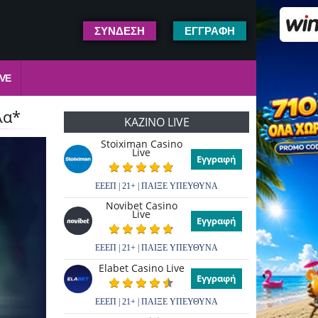
ΣΎΝΔΕΣΗ
ΕΓΓΡΑΦΉ
IVE
λα*
ΚΑΖΙΝΟ LIVE
Stoiximan Casino
Live
Εγγραφή
ΕΕΕΠ | 21+ | ΠΑΙΞΕ ΥΠΕΥΘΥΝΑ
Novibet Casino
Live
Εγγραφή
ΕΕΕΠ | 21+ | ΠΑΙΞΕ ΥΠΕΥΘΥΝΑ
Elabet Casino Live
Εγγραφή
ΕΕΕΠ | 21+ | ΠΑΙΞΕ ΥΠΕΥΘΥΝΑ