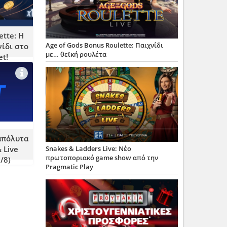
tte: Η
Age of Gods Bonus Roulette: Παιχνίδι
νίδι στο
με… θεϊκή ρουλέτα
et!
απόλυτα
Snakes & Ladders Live: Νέο
 Live
πρωτοποριακό game show από την
/8)
Pragmatic Play