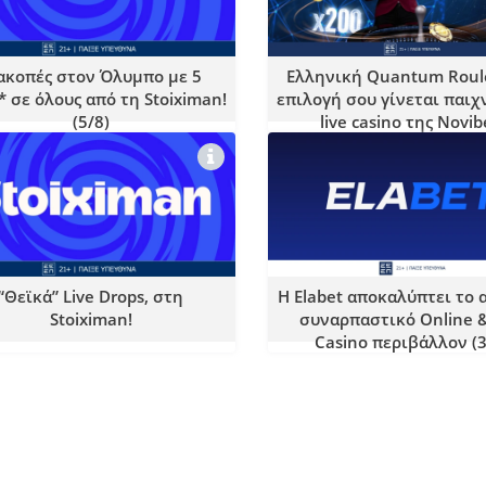
ακοπές στον Όλυμπο με 5
Ελληνική Quantum Roule
 σε όλους από τη Stoiximan!
επιλογή σου γίνεται παιχ
(5/8)
live casino της Novib
“Θεϊκά” Live Drops, στη
Η Elabet αποκαλύπτει το 
Stoiximan!
συναρπαστικό Online &
Casino περιβάλλον (3