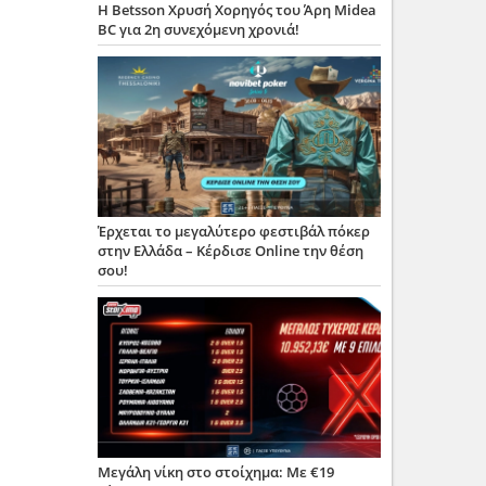
Η Betsson Χρυσή Χορηγός του Άρη Midea
BC για 2η συνεχόμενη χρονιά!
Έρχεται το μεγαλύτερο φεστιβάλ πόκερ
στην Ελλάδα – Κέρδισε Online την θέση
σου!
Μεγάλη νίκη στο στοίχημα: Με €19