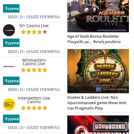
Εγγραφή
ΕΕΕΠ | 21+ | ΠΑΙΞΕ ΥΠΕΥΘΥΝΑ
N1 Casino Live
Age of Gods Bonus Roulette:
Παιχνίδι με… θεϊκή ρουλέτα
Εγγραφή
ΕΕΕΠ | 21+ | ΠΑΙΞΕ ΥΠΕΥΘΥΝΑ
Winmasters
Casino Live
Εγγραφή
ΕΕΕΠ | 21+ | ΠΑΙΞΕ ΥΠΕΥΘΥΝΑ
Snakes & Ladders Live: Νέο
Interwetten Live
Casino
πρωτοποριακό game show από
την Pragmatic Play
Εγγραφή
ΕΕΕΠ | 21+ | ΠΑΙΞΕ ΥΠΕΥΘΥΝΑ