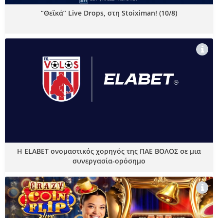
“Θεϊκά” Live Drops, στη Stoiximan! (10/8)
Η ELABET ονομαστικός χορηγός της ΠΑΕ ΒΟΛΟΣ σε μια
συνεργασία-ορόσημο