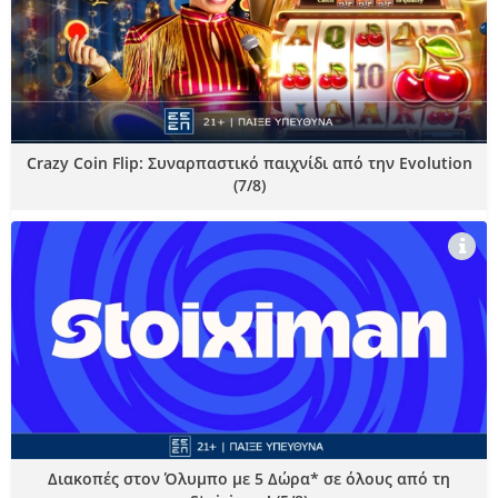
Crazy Coin Flip: Συναρπαστικό παιχνίδι από την Evolution
(7/8)
Διακοπές στον Όλυμπο με 5 Δώρα* σε όλους από τη