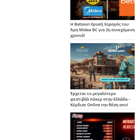
Η Betsson Χρυσή Χορηγός του
Άρη Midea BC για 2η συνεχόμενη
χρονιά!
Έρχεται το μεγαλύτερο
φεστιβάλ πόκερ στην Ελλάδα –
Κέρδισε Online την θέση σου!