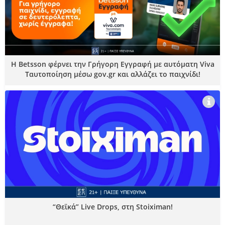
Η Betsson φέρνει την Γρήγορη Εγγραφή με αυτόματη Viva
Ταυτοποίηση μέσω gov.gr και αλλάζει το παιχνίδι!
“Θεϊκά” Live Drops, στη Stoiximan!