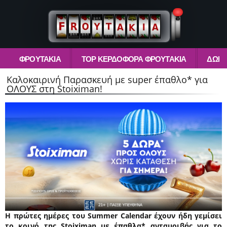
ΦΡΟΥΤΆΚΙΑ
TOP ΚΕΡΔΟΦΌΡΑ ΦΡΟΥΤΆΚΙΑ
ΔΩΡΕ
Καλοκαιρινή Παρασκευή με super έπαθλο* για
ΟΛΟΥΣ στη Stoiximan!
Η πρώτες ημέρες του Summer Calendar έχουν ήδη γεμίσει
το κοινό της Stoiximan με έπαθλα* ανταμοιβής για το