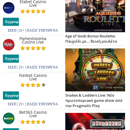
Elabet Casino
λίστα
Live
Εγγραφή
ΕΕΕΠ | 21+ | ΠΑΙΞΕ ΥΠΕΥΘΥΝΑ
Age of Gods Bonus Roulette:
Pamestoixima
Παιχνίδι με… θεϊκή ρουλέτα
Casino Live
Εγγραφή
ΕΕΕΠ | 21+ | ΠΑΙΞΕ ΥΠΕΥΘΥΝΑ
Fonbet Casino
Live
Snakes & Ladders Live: Νέο
Εγγραφή
πρωτοποριακό game show από
ΕΕΕΠ | 21+ | ΠΑΙΞΕ ΥΠΕΥΘΥΝΑ
την Pragmatic Play
Bet365 Casino
Live