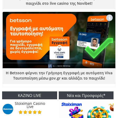
παιχνίδι στο live casino της Novibet!
Η Betsson φέρνει την Γρήγορη Εγγραφή με αυτόματη Viva
Ταυτοποίηση μέσω gov.gr και αλλάζει το παιχνίδι!
ΚΑΖΙΝΟ LIVE
Νέα και Προσφορές*
Stoiximan Casino
Live