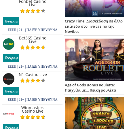
Fonbet Casino
Live
Crazy Time: Διασκέδαση σε άλλο
Εγγραφή
επίπεδο στο live casino της
ΕΕΕΠ | 21+ | ΠΑΙΞΕ ΥΠΕΥΘΥΝΑ
Novibet
Bet365 Casino
Live
Εγγραφή
ΕΕΕΠ | 21+ | ΠΑΙΞΕ ΥΠΕΥΘΥΝΑ
N1 Casino Live
Age of Gods Bonus Roulette:
Παιχνίδι με… θεϊκή ρουλέτα
Εγγραφή
ΕΕΕΠ | 21+ | ΠΑΙΞΕ ΥΠΕΥΘΥΝΑ
Winmasters
Casino Live
Εγγραφή