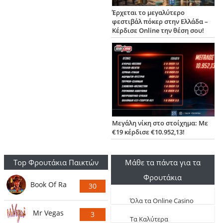
Έρχεται το μεγαλύτερο
φεστιβάλ πόκερ στην Ελλάδα –
Κέρδισε Online την θέση σου!
Μεγάλη νίκη στο στοίχημα: Με
€19 κέρδισε €10.952,13!
Top Φρουτάκια Παικτών
Μάθε τα πάντα για τα
Φρουτάκια
Book Of Ra
30
Ψήφους
Όλα τα Online Casino
Mr Vegas
3
Live
Τα Καλύτερα