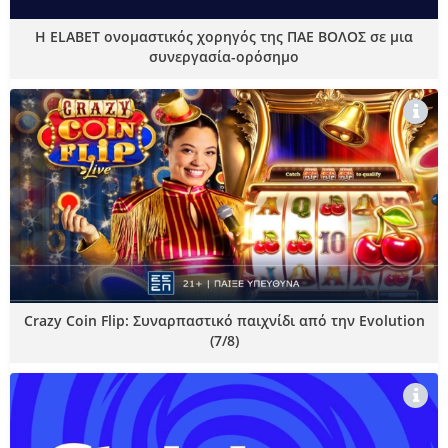
Η ELABET ονομαστικός χορηγός της ΠΑΕ ΒΟΛΟΣ σε μια
συνεργασία-ορόσημο
Crazy Coin Flip: Συναρπαστικό παιχνίδι από την Evolution
(7/8)