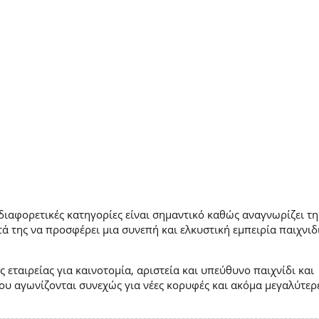
διαφορετικές κατηγορίες είναι σημαντικό καθώς αναγνωρίζει τη
τά της να προσφέρει μια συνεπή και ελκυστική εμπειρία παιχνι
εταιρείας για καινοτομία, αριστεία και υπεύθυνο παιχνίδι και
ου αγωνίζονται συνεχώς για νέες κορυφές και ακόμα μεγαλύτερ