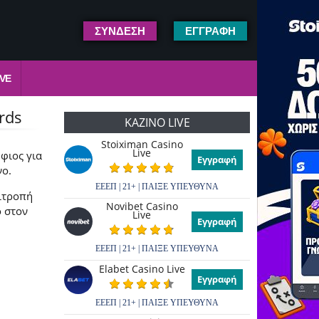
ΣΎΝΔΕΣΗ
ΕΓΓΡΑΦΉ
IVE
rds
ΚΑΖΙΝΟ LIVE
Stoiximan Casino
Live
ήφιος για
Εγγραφή
νο.
ΕΕΕΠ | 21+ | ΠΑΙΞΕ ΥΠΕΥΘΥΝΑ
πιτροπή
Novibet Casino
ό στον
Live
Εγγραφή
ΕΕΕΠ | 21+ | ΠΑΙΞΕ ΥΠΕΥΘΥΝΑ
Elabet Casino Live
Εγγραφή
ΕΕΕΠ | 21+ | ΠΑΙΞΕ ΥΠΕΥΘΥΝΑ