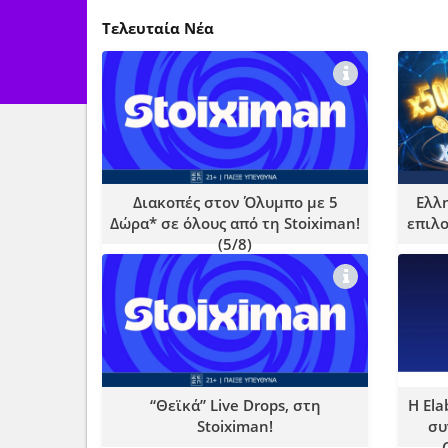
Τελευταία Νέα
Διακοπές στον Όλυμπο με 5
Ελλ
Δώρα* σε όλους από τη Stoiximan!
επιλο
(5/8)
“Θεϊκά” Live Drops, στη
Η Ela
Stoiximan!
συ