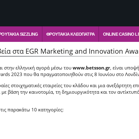
ΡΟΥΤΆΚΙΑ SIZZLING
ΦΡΟΥΤΆΚΙΑ ΚΛΕΟΠΆΤΡΑ
ONLINE CASINO L
εία στα EGR Marketing and Innovation Awa
ται στην ελληνική αγορά μέσω του
www.betsson.gr
, είναι υποψ
wards 2023 που θα πραγματοποιηθούν στις 8 Ιουνίου στο Λονδί
ίες στοιχηματικές εταιρείες του κλάδου και μια ανεξάρτητη ε
ε βάση την καινοτομία, τη δημιουργικότητα και τον αντίκτυπ
 τις παρακάτω 10 κατηγορίες: