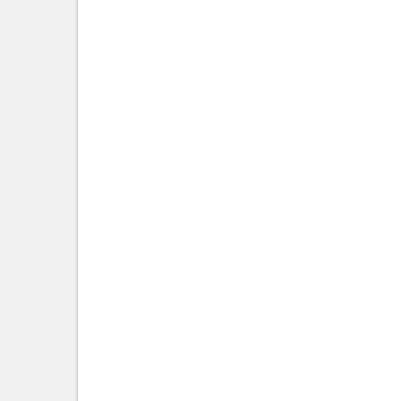
*Ναι, Έχω διαβάσει τούς όρους &
καζίνο.
Όχι δεν επιθυμώ να εγγραφώ στην