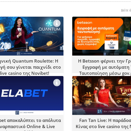
Δείτε 
ηνική Quantum Roulette: Η
Η Betsson φέρνει την Γ
γή σου γίνεται παιχνίδι στο
Εγγραφή με αυτόματη 
live casino της Novibet!
Ταυτοποίηση μέσω gov.
αλλάζει το παιχνίδι
bet αποκαλύπτει το απόλυτα
Fan Tan Live: Η παράδο
ναρπαστικό Online & Live
Κίνας στο live casino της