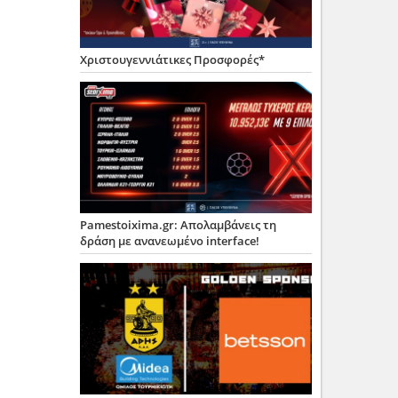
Χριστουγεννιάτικες Προσφορές*
Pamestoixima.gr: Απολαμβάνεις τη
δράση με ανανεωμένο interface!
ρές*.