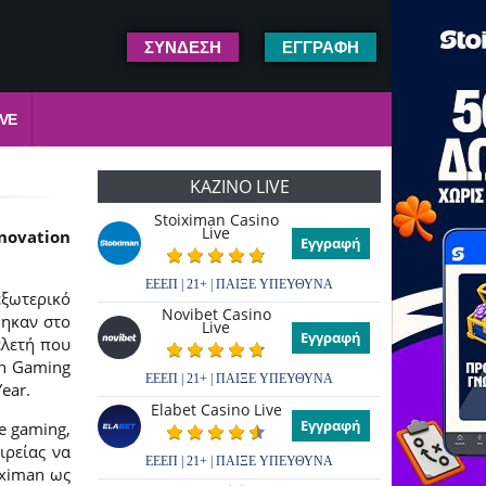
ΣΎΝΔΕΣΗ
ΕΓΓΡΑΦΉ
IVE
ΚΑΖΙΝΟ LIVE
Stoiximan Casino
Live
novation
Εγγραφή
ΕΕΕΠ | 21+ | ΠΑΙΞΕ ΥΠΕΥΘΥΝΑ
εξωτερικό
Novibet Casino
θηκαν στο
Live
Εγγραφή
ελετή που
en Gaming
ΕΕΕΠ | 21+ | ΠΑΙΞΕ ΥΠΕΥΘΥΝΑ
Year.
Elabet Casino Live
Εγγραφή
e gaming,
ιρείας να
ΕΕΕΠ | 21+ | ΠΑΙΞΕ ΥΠΕΥΘΥΝΑ
iximan ως