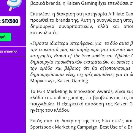
βασικά brands, η Kaizen Gaming έχει επενδύσει σ
Επιπλέον, η διάκριση στη κατηγορία Affiliate Ca
προωθεί τα brands της. Αυτή η αναγνώριση υπογ
δημιουργία συναρπαστικών, αλλά και απο
καταναλωτές.
«
Είμαστε ιδιαίτερα υπερήφανοι για τα δύο αυτά β
την ικανότητά μας να παρέχουμε μια συνεπή και
κατηγορίες Brand of the Year καθώς και Affiliat
δημιουργία προωθητικών εκστρατειών, οι οποίες 
την ομάδα και βέβαιος ότι θα αξιοποιήσουμε 
δημιουργήσουμε νέες, ισχυρές καμπάνιες για τα δ
Μάρκετινγκ,
Kaizen Gaming.
Τα EGR Marketing & Innovation Awards, είναι ε
κλάδο του online gaming, επιβραβεύοντας τις π
παιχνιδιών. Η εξαιρετική απόδοση της Kaizen 
ηγέτης του κλάδου.
Εκτός από τη διάκριση της στις δύο αυτές κα
Sportsbook Marketing Campaign, Best Use of a B