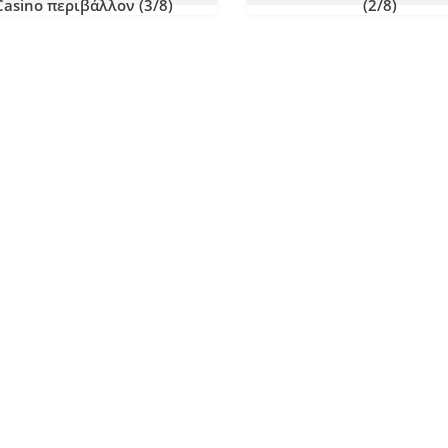
Casino περιβάλλον (3/8)
(2/8)