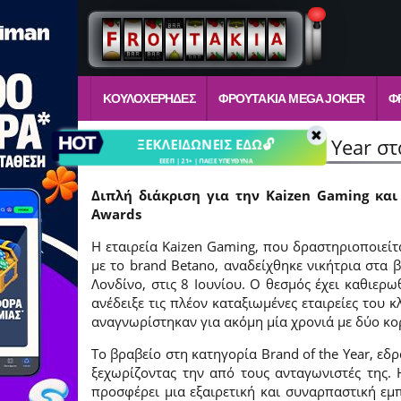
ΚΟΥΛΟΧΈΡΗΔΕΣ
ΦΡΟΥΤΆΚΙΑ MEGA JOKER
Φ
H Stoiximan Brand of the Year σ
ΞΕΚΛΕΙΔΩΝΕΙΣ ΕΔΩ🔓
ΕΕΕΠ | 21+ | ΠΑΙΞΕ ΥΠΕΥΘΥΝΑ
Διπλή διάκριση για την Kaizen Gaming και
Awards
Η εταιρεία Kaizen Gaming, που δραστηριοποιείτ
με το brand Betano, αναδείχθηκε νικήτρια στα
Λονδίνο, στις 8 Ιουνίου. Ο θεσμός έχει καθιερ
ανέδειξε τις πλέον καταξιωμένες εταιρείες του 
αναγνωρίστηκαν για ακόμη μία χρονιά με δύο κ
Το βραβείο στη κατηγορία Brand of the Year, εδ
ξεχωρίζοντας την από τους ανταγωνιστές της. 
προσφέρει μια εξαιρετική και συναρπαστική εμπ