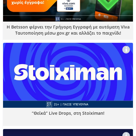
Η Betsson φέρνει την Γρήγορη Εγγραφή με αυτόματη Viva
Ταυτοποίηση μέσω gov.gr και αλλάζει το παιχνίδι!
“Θεϊκά” Live Drops, στη Stoiximan!