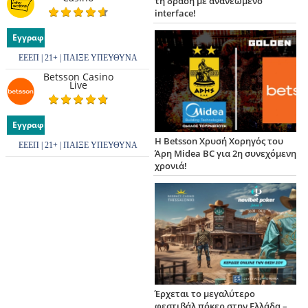
τη δράση με ανανεωμένο
interface!
Εγγραφή
ΕΕΕΠ | 21+ | ΠΑΙΞΕ ΥΠΕΥΘΥΝΑ
Betsson Casino
Live
Εγγραφή
Η Betsson Χρυσή Χορηγός του
ΕΕΕΠ | 21+ | ΠΑΙΞΕ ΥΠΕΥΘΥΝΑ
Άρη Midea BC για 2η συνεχόμενη
χρονιά!
Έρχεται το μεγαλύτερο
φεστιβάλ πόκερ στην Ελλάδα –