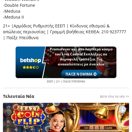
-Double Fortune
-Medusa
-Medusa II
21+ |Αρμόδιος Ρυθμιστής ΕΕΕΠ | Κίνδυνος εθισμού &
απώλειας περιουσίας | Γραμμή βοήθειας ΚΕΘΕΑ: 210 9237777
| Παίξε Υπεύθυνα
Promofever και στο λαμπερό κόσμο
του Live Casino! Εκπλήξεις σε
δημοφιλή τραπέζια. Τις
ανακαλύπτεις με ένα κλικ
ΠΑΊΞΕ ΝΌΜΙΜΑ
ΕΕΕΠ | 21+ | ΠΑΙΞΕ ΥΠΕΥΘΥΝΑ
Τελευταία Νέα
Δείτε όλα τα νέα >>