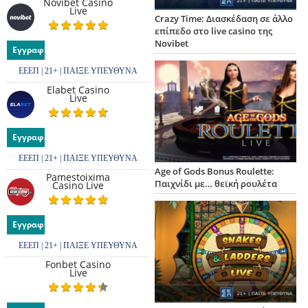
Novibet Casino
Live
Crazy Time: Διασκέδαση σε άλλο
επίπεδο στο live casino της
Novibet
Εγγραφή
ΕΕΕΠ | 21+ | ΠΑΙΞΕ ΥΠΕΥΘΥΝΑ
Elabet Casino
Live
Εγγραφή
ΕΕΕΠ | 21+ | ΠΑΙΞΕ ΥΠΕΥΘΥΝΑ
Age of Gods Bonus Roulette:
Pamestoixima
Παιχνίδι με… θεϊκή ρουλέτα
Casino Live
Εγγραφή
ΕΕΕΠ | 21+ | ΠΑΙΞΕ ΥΠΕΥΘΥΝΑ
Fonbet Casino
Live