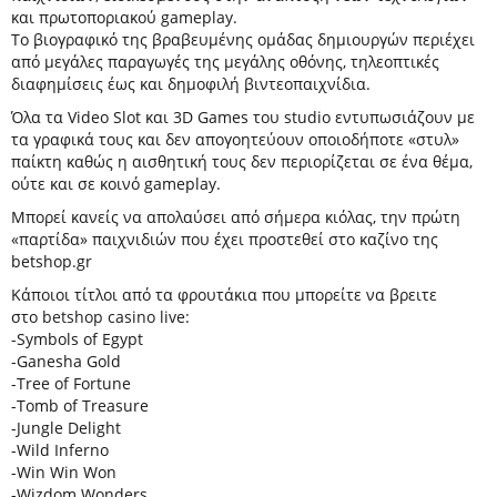
και πρωτοποριακού gameplay.
To βιογραφικό της βραβευμένης ομάδας δημιουργών περιέχει
από μεγάλες παραγωγές της μεγάλης οθόνης, τηλεοπτικές
διαφημίσεις έως και δημοφιλή βιντεοπαιχνίδια.
Όλα τα Video Slot και 3D Games τoυ studio εντυπωσιάζουν με
τα γραφικά τους και δεν απογοητεύουν οποιοδήποτε «στυλ»
παίκτη καθώς η αισθητική τους δεν περιορίζεται σε ένα θέμα,
ούτε και σε κοινό gameplay.
Μπορεί κανείς να απολαύσει από σήμερα κιόλας, την πρώτη
«παρτίδα» παιχνιδιών που έχει προστεθεί στο καζίνο της
betshop.gr
Κάποιοι τίτλοι από τα φρουτάκια που μπορείτε να βρειτε
στο
betshop casino
live:
-Symbols of Egypt
-Ganesha Gold
-Tree of Fortune
-Tomb of Treasure
-Jungle Delight
-Wild Inferno
-Win Win Won
-Wizdom Wonders