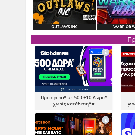
OUTLAWS INC
WARRIOR 
Πρ
Προσφορά* με 500 +10 Δώρα*
χωρίς κατάθεση*⭐
γνω