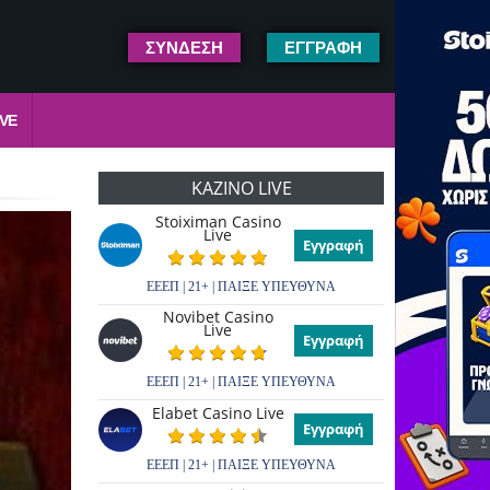
ΣΎΝΔΕΣΗ
ΕΓΓΡΑΦΉ
IVE
ΚΑΖΙΝΟ LIVE
Stoiximan Casino
Live
Εγγραφή
ΕΕΕΠ | 21+ | ΠΑΙΞΕ ΥΠΕΥΘΥΝΑ
Novibet Casino
Live
Εγγραφή
ΕΕΕΠ | 21+ | ΠΑΙΞΕ ΥΠΕΥΘΥΝΑ
Elabet Casino Live
Εγγραφή
ΕΕΕΠ | 21+ | ΠΑΙΞΕ ΥΠΕΥΘΥΝΑ