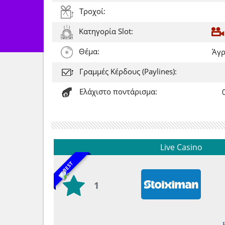
Τροχοί:
Κατηγορία Slot:
Θέμα:
Άγρ
Γραμμές Κέρδους (Paylines):
Ελάχιστο ποντάρισμα:
Live Casino
BEST
1