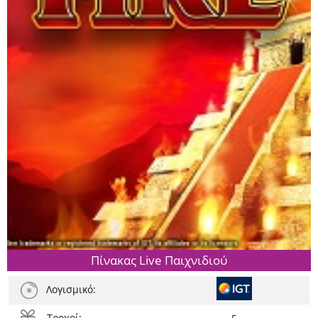
Πίνακας Live Παιχνιδιού
Λογισμικό:
Τροχοί: