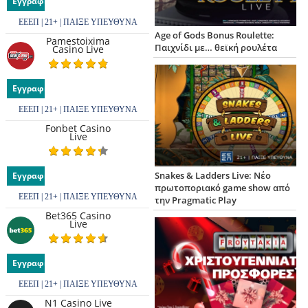
Εγγραφή
ΕΕΕΠ | 21+ | ΠΑΙΞΕ ΥΠΕΥΘΥΝΑ
Age of Gods Bonus Roulette:
Pamestoixima
Παιχνίδι με… θεϊκή ρουλέτα
Casino Live
Εγγραφή
ΕΕΕΠ | 21+ | ΠΑΙΞΕ ΥΠΕΥΘΥΝΑ
Fonbet Casino
Live
Snakes & Ladders Live: Νέο
Εγγραφή
πρωτοποριακό game show από
ΕΕΕΠ | 21+ | ΠΑΙΞΕ ΥΠΕΥΘΥΝΑ
την Pragmatic Play
Bet365 Casino
Live
Εγγραφή
ΕΕΕΠ | 21+ | ΠΑΙΞΕ ΥΠΕΥΘΥΝΑ
N1 Casino Live