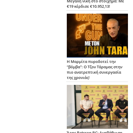
Μεγάλη νίκη στο στοίχημα: Με
€19 κέρδισε €10.952,13!
Η Μαρμίτα πυροδοτεί την
“βόμβα”: Ο Τζον Τάραμας στην
πιο ανατρεπτική συνεργασία
της χρονιάς!
Άρης Betsson BC: Αναβάθμιση