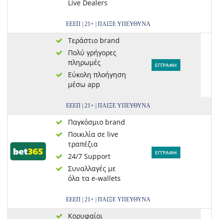
Live Dealers
ΕΕΕΠ | 21+ | ΠΑΙΞΕ ΥΠΕΥΘΥΝΑ
Τεράστιο brand
Πολύ γρήγορες
πληρωμές
ΕΓΓΡΑΦΉ
Εύκολη πλοήγηση
μέσω app
ΕΕΕΠ | 21+ | ΠΑΙΞΕ ΥΠΕΥΘΥΝΑ
Παγκόσμιο brand
Ποικιλία σε live
τραπέζια
ΕΓΓΡΑΦΉ
24/7 Support
Συναλλαγές με
όλα τα e-wallets
ΕΕΕΠ | 21+ | ΠΑΙΞΕ ΥΠΕΥΘΥΝΑ
Κορυφαίοι