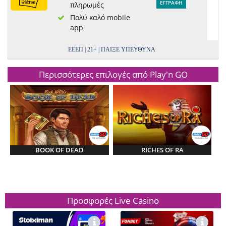
ΕΓΓΡΑΦΉ
πληρωμές
Πολύ καλό mobile
app
ΕΕΕΠ | 21+ | ΠΑΙΞΕ ΥΠΕΥΘΥΝΑ
Περισσότερες επιλογές από Play'n GO
BOOK OF DEAD
RICHES OF RA
Προσφορές Live Casino