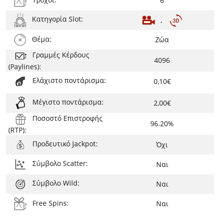
6
Κατηγορία Slot:
,
Θέμα:
Ζώα
Γραμμές Κέρδους
4096
(Paylines):
Ελάχιστο ποντάρισμα:
0,10€
Μέγιστο ποντάρισμα:
2,00€
Ποσοστό Επιστροφής
96.20%
(RTP):
Προδευτικό Jackpot:
Όχι
Σύμβολο Scatter:
Ναι
Σύμβολο Wild:
Ναι
Free Spins:
Ναι