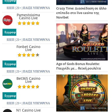
Εγγραφή
Crazy Time: Διασκέδαση σε άλλο
ΕΕΕΠ | 21+ | ΠΑΙΞΕ ΥΠΕΥΘΥΝΑ
επίπεδο στο live casino της
Pamestoixima
Novibet
Casino Live
Εγγραφή
ΕΕΕΠ | 21+ | ΠΑΙΞΕ ΥΠΕΥΘΥΝΑ
Fonbet Casino
Live
Age of Gods Bonus Roulette:
Εγγραφή
Παιχνίδι με… θεϊκή ρουλέτα
ΕΕΕΠ | 21+ | ΠΑΙΞΕ ΥΠΕΥΘΥΝΑ
Bet365 Casino
Live
Εγγραφή
ΕΕΕΠ | 21+ | ΠΑΙΞΕ ΥΠΕΥΘΥΝΑ
N1 Casino Live