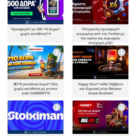
Προσφορά* με 500 +10 Δώρα*
⚡Τετραπλή προσφορά*
χωρίς κατάθεση*⭐
γνωριμίας από την Fonbet με
live casino και κορυφαίο
στοίχημα μαζί!
⛱️710 μοναδικά Δώρα* Όλα
Happy Hour* κάθε Σάββατο
χωρίς κατάθεση με promo
και Κυριακή στην Betsson
code SUMMER710
Greek Roulette!