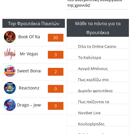
της χρονιάς!
Top Φρουτάκια Παικτών
Μάθε τα πάντα για τα
Φρουτάκια
Book Of Ra
30
Ψήφους
Όλα τα Online Casino
Mr Vegas
3
Live
Τα Καλύτερα
Ψήφους
Φρουτάκια (Τα πιο
Aγορά Μπόνους
Sweet Bonanza
2
κερδοφόρα)
Φρουτάκια: Τα
Ψήφους
Πως κερδίζω στα
καλύτερα αγοραστά
Reactoonz
0
φρουτάκια
Δωρεάν φρουτάκια
Ψήφους
EGT
Πως παίζονται τα
Drago – Jewels of Fortune
0
φρουτάκια
Novibet Live
Ψήφους
παιχνίδια
Κουλοχέρηδες
δωρεάν Φαραώ