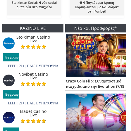
Stoiximan Social: Η νέα social
⚽Η Παγκόσμια Δράση
εμπειρία στο παιχνίδι
Κορυφώνεται με 620 Δώρα*
στη Fonbet!
ΚΑΖΙΝΟ LIVE
Νέα και Προσφορές*
Stoiximan Casino
Live
Εγγραφή
ΕΕΕΠ | 21+ | ΠΑΙΞΕ ΥΠΕΥΘΥΝΑ
Novibet Casino
Live
Crazy Coin Flip: Συναρπαστικό
παιχνίδι από την Evolution (7/8)
Εγγραφή
ΕΕΕΠ | 21+ | ΠΑΙΞΕ ΥΠΕΥΘΥΝΑ
Elabet Casino
Live