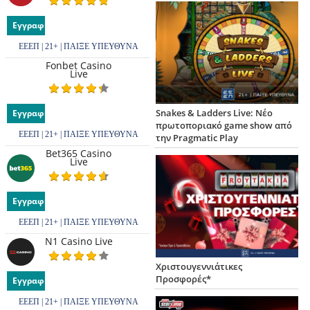
Εγγραφή
ΕΕΕΠ | 21+ | ΠΑΙΞΕ ΥΠΕΥΘΥΝΑ
Fonbet Casino
Live
Snakes & Ladders Live: Νέο
Εγγραφή
πρωτοποριακό game show από
Εγγραφή στο newsletter μας
ΕΕΕΠ | 21+ | ΠΑΙΞΕ ΥΠΕΥΘΥΝΑ
την Pragmatic Play
Bet365 Casino
Live
Γραφτείτε στο newsletter μας για να λαμβάνετ
καθημερινά προσφορές*.
Εγγραφή
ΕΕΕΠ | 21+ | ΠΑΙΞΕ ΥΠΕΥΘΥΝΑ
N1 Casino Live
*Ναι, Έχω διαβάσει τούς όρους & προυποθέσει
και αποδέχομαι να λαμβάνω ενημερωτικά ema
Χριστουγεννιάτικες
από froytakia.gr σχετικά με προσφορές σε
Προσφορές*
Εγγραφή
καζίνο.
ΕΕΕΠ | 21+ | ΠΑΙΞΕ ΥΠΕΥΘΥΝΑ
Όχι δεν επιθυμώ να εγγραφώ στην Newslette