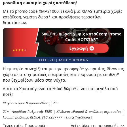
μοναδική ευκαιρία χωρίς κατάθεση!
Με το promo code XMAS1000, ξεκινά μια XMAS εμπειρία χωρίς
κατάθεση, γεμάτη δώρα* και προκλήσεις τεραστίων
διαστάσεων.
500 + 15 Δώρα* χωρίς κατάθεση! Promo
Code: HOTSTART
Εγγραφή
☆☆☆☆☆
★★★★★
ΕΕΕΠ | 21+ | ΠΑΙΞΕ ΥΠΕΥΘΥΝΑ
Η εμπειρία συνεχίζεται με την προσφορά* γνωριμίας, δίνοντας
χώρο σε στοιχηματικές δοκιμασίες και τουρνουά με έπαθλα*
που ξεχωρίζουν μέσα στη νύχτα.
Αυτά τα Χριστούγεννα τα θεϊκά δώρα* είναι πιο μεγάλα από
ποτέ!
*Ισχύουν όροι & προϋποθέσεις |21+
21+ |Αρμόδιος Ρυθμιστής ΕΕΕΠ | Κίνδυνος εθισμού & απώλειας περιουσίας |
Γραμμή βοήθειας ΚΕΘΕΑ: 210 9237777 | Παίξε Υπεύθυνα |
Τελευταίες Προσφορές
Δείτε όλες τις προσφορές >>