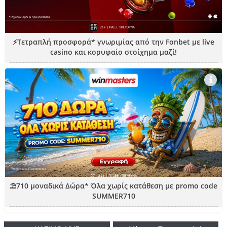
⚡Τετραπλή προσφορά* γνωριμίας από την Fonbet με live
casino και κορυφαίο στοίχημα μαζί!
⛱️710 μοναδικά Δώρα* Όλα χωρίς κατάθεση με promo code
SUMMER710