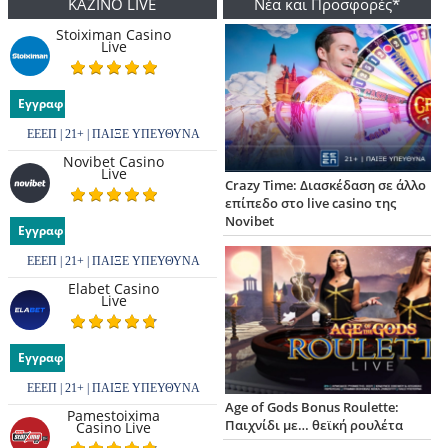
ΚΑΖΙΝΟ LIVE
Νέα και Προσφορές*
Stoiximan Casino
Live
Εγγραφή
ΕΕΕΠ | 21+ | ΠΑΙΞΕ ΥΠΕΥΘΥΝΑ
Novibet Casino
Live
Crazy Time: Διασκέδαση σε άλλο
επίπεδο στο live casino της
Novibet
Εγγραφή
ΕΕΕΠ | 21+ | ΠΑΙΞΕ ΥΠΕΥΘΥΝΑ
Elabet Casino
Live
Εγγραφή
ΕΕΕΠ | 21+ | ΠΑΙΞΕ ΥΠΕΥΘΥΝΑ
Age of Gods Bonus Roulette:
Pamestoixima
Παιχνίδι με… θεϊκή ρουλέτα
Casino Live