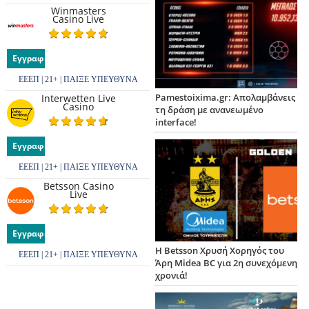
λίστα
Winmasters
Casino Live
Εγγραφή
ΕΕΕΠ | 21+ | ΠΑΙΞΕ ΥΠΕΥΘΥΝΑ
Pamestoixima.gr: Απολαμβάνεις
Interwetten Live
Casino
τη δράση με ανανεωμένο
interface!
Εγγραφή
ΕΕΕΠ | 21+ | ΠΑΙΞΕ ΥΠΕΥΘΥΝΑ
Betsson Casino
Live
Εγγραφή
Η Betsson Χρυσή Χορηγός του
ΕΕΕΠ | 21+ | ΠΑΙΞΕ ΥΠΕΥΘΥΝΑ
Άρη Midea BC για 2η συνεχόμενη
χρονιά!