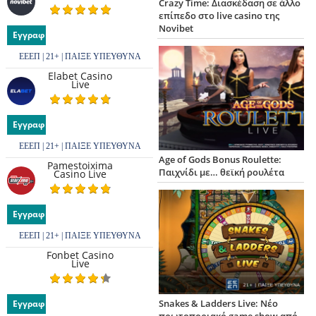
Crazy Time: Διασκέδαση σε άλλο
επίπεδο στο live casino της
Novibet
Εγγραφή
ΕΕΕΠ | 21+ | ΠΑΙΞΕ ΥΠΕΥΘΥΝΑ
Elabet Casino
Live
Εγγραφή
ΕΕΕΠ | 21+ | ΠΑΙΞΕ ΥΠΕΥΘΥΝΑ
Age of Gods Bonus Roulette:
Pamestoixima
Παιχνίδι με… θεϊκή ρουλέτα
Casino Live
Εγγραφή
ΕΕΕΠ | 21+ | ΠΑΙΞΕ ΥΠΕΥΘΥΝΑ
Fonbet Casino
Live
Snakes & Ladders Live: Νέο
Εγγραφή
πρωτοποριακό game show από