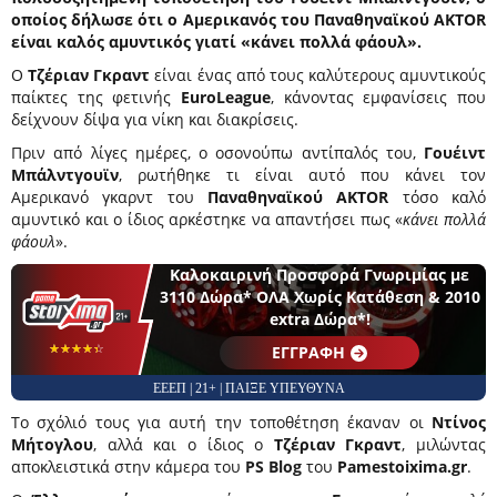
οποίος δήλωσε ότι ο Αμερικανός του Παναθηναϊκού AKTOR
είναι καλός αμυντικός γιατί «κάνει πολλά φάουλ».
Ο
Τζέριαν Γκραντ
είναι ένας από τους καλύτερους αμυντικούς
παίκτες της φετινής
EuroLeague
, κάνοντας εμφανίσεις που
δείχνουν δίψα για νίκη και διακρίσεις.
Πριν από λίγες ημέρες, ο οσονούπω αντίπαλός του,
Γουέιντ
Μπάλντγουϊν
, ρωτήθηκε τι είναι αυτό που κάνει τον
Αμερικανό γκαρντ του
Παναθηναϊκού
AKTOR
τόσο καλό
αμυντικό και ο ίδιος αρκέστηκε να απαντήσει πως «
κάνει πολλά
φάουλ
».
Καλοκαιρινή Προσφορά Γνωριμίας με
3110 Δώρα* ΟΛΑ Χωρίς Κατάθεση & 2010
extra Δώρα*!
☆☆☆☆☆
★★★★★
EΓΓΡΑΦΗ
ΕΕΕΠ | 21+ | ΠΑΙΞΕ ΥΠΕΥΘΥΝΑ
Το σχόλιό τους για αυτή την τοποθέτηση έκαναν οι
Ντίνος
Μήτογλου
, αλλά και ο ίδιος ο
Τζέριαν Γκραντ
, μιλώντας
αποκλειστικά στην κάμερα του
PS
Blog
του
Pamestoixima.
gr
.