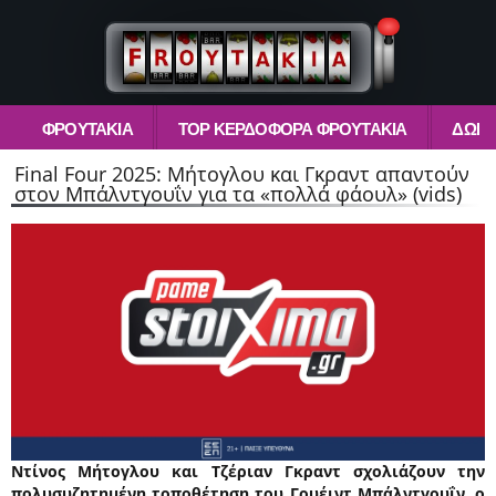
ΦΡΟΥΤΆΚΙΑ
TOP ΚΕΡΔΟΦΌΡΑ ΦΡΟΥΤΆΚΙΑ
ΔΩΡΕ
Final Four 2025: Μήτογλου και Γκραντ απαντούν
στον Μπάλντγουΐν για τα «πολλά φάουλ» (vids)
Ντίνος Μήτογλου και Τζέριαν Γκραντ σχολιάζουν την
πολυσυζητημένη τοποθέτηση του Γουέιντ Μπάλντγουΐν, ο