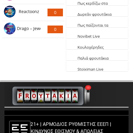
Φρουτάκια: Τα
Ψήφους
Πως κερδίζω στα
καλύτερα αγοραστά
Reactoonz
0
φρουτάκια
Δωρεάν φρουτάκια
Ψήφους
EGT
Πως παίζονται τα
Drago – Jewels of Fortune
0
φρουτάκια
Novibet Live
Ψήφους
παιχνίδια
Κουλοχέρηδες
δωρεάν Φαραώ
Παλιά φρουτάκια
δωρεάν
Stoiximan Live
Παιχνίδια
21+ | ΑΡΜΟΔΙΟΣ ΡΥΘΜΙΣΤΗΣ ΕΕΕΠ |
ΚΙΝΔΥΝΟΣ ΕΘΙΣΜΟΥ & ΑΠΩΛΕΙΑΣ