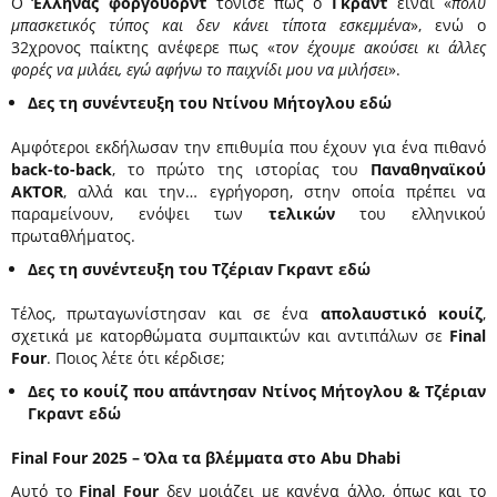
Ο
Έλληνας φόργουορντ
τόνισε πως ο
Γκραντ
είναι «
πολύ
μπασκετικός τύπος και δεν κάνει τίποτα εσκεμμένα
», ενώ ο
32χρονος παίκτης ανέφερε πως «
τον έχουμε ακούσει κι άλλες
φορές να μιλάει, εγώ αφήνω το παιχνίδι μου να μιλήσει
».
Δες τη συνέντευξη του Ντίνου Μήτογλου
εδώ
Αμφότεροι εκδήλωσαν την επιθυμία που έχουν για ένα πιθανό
back-
to-
back
, το πρώτο της ιστορίας του
Παναθηναϊκού
AKTOR
, αλλά και την… εγρήγορση, στην οποία πρέπει να
παραμείνουν, ενόψει των
τελικών
του ελληνικού
πρωταθλήματος.
Δες τη συνέντευξη του Τζέριαν Γκραντ
εδώ
Τέλος, πρωταγωνίστησαν και σε ένα
απολαυστικό κουίζ
,
σχετικά με κατορθώματα συμπαικτών και αντιπάλων σε
Final
Four
. Ποιος λέτε ότι κέρδισε;
Δες το κουίζ που απάντησαν Ντίνος Μήτογλου & Τζέριαν
Γκραντ
εδώ
Final Four 2025 – Όλα τα βλέμματα στο Abu Dhabi
Αυτό το
Final Four
δεν μοιάζει με κανένα άλλο, όπως και το