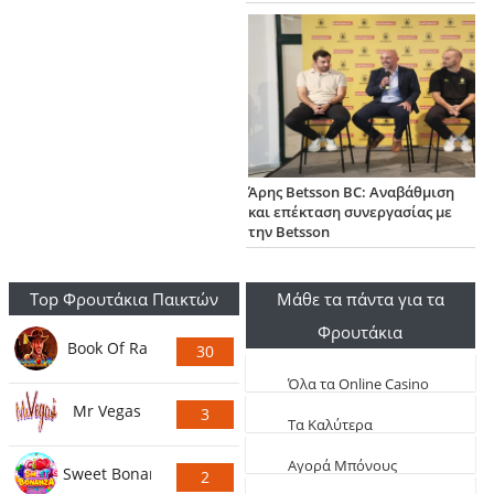
Άρης Betsson BC: Αναβάθμιση
και επέκταση συνεργασίας με
την Betsson
Top Φρουτάκια Παικτών
Μάθε τα πάντα για τα
Φρουτάκια
Book Of Ra
30
Ψήφους
Όλα τα Online Casino
Mr Vegas
3
Live
Τα Καλύτερα
Ψήφους
Φρουτάκια (Τα πιο
Aγορά Μπόνους
Sweet Bonanza
2
κερδοφόρα)