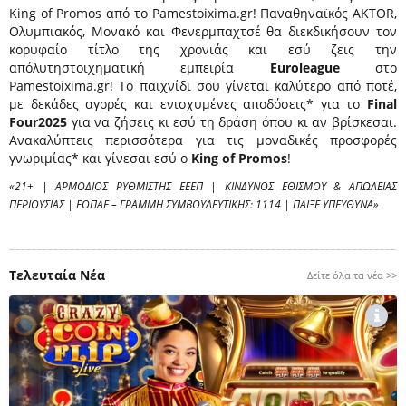
King of Promos από το Pamestoixima.gr! Παναθηναϊκός AKTOR,
Ολυμπιακός, Μονακό και Φενερμπαχτσέ θα διεκδικήσουν τον
κορυφαίο τίτλο της χρονιάς και εσύ ζεις την
απόλυτηστοιχηματική εμπειρία
Euroleague
στο
Pamestoixima.gr! Το παιχνίδι σου γίνεται καλύτερο από ποτέ,
με δεκάδες αγορές και ενισχυμένες αποδόσεις* για το
Final
Four2025
για να ζήσεις κι εσύ τη δράση όπου κι αν βρίσκεσαι.
Ανακαλύπτεις περισσότερα για τις μοναδικές προσφορές
γνωριμίας* και γίνεσαι εσύ ο
King of Promos
!
«21+ | ΑΡΜΟΔΙΟΣ ΡΥΘΜΙΣΤΗΣ ΕΕΕΠ | ΚΙΝΔΥΝΟΣ ΕΘΙΣΜΟΥ & ΑΠΩΛΕΙΑΣ
ΠΕΡΙΟΥΣΙΑΣ | ΕΟΠΑΕ – ΓΡΑΜΜΗ ΣΥΜΒΟΥΛΕΥΤΙΚΗΣ: 1114 | ΠΑΙΞΕ ΥΠΕΥΘΥΝΑ»
Τελευταία Νέα
Δείτε όλα τα νέα >>