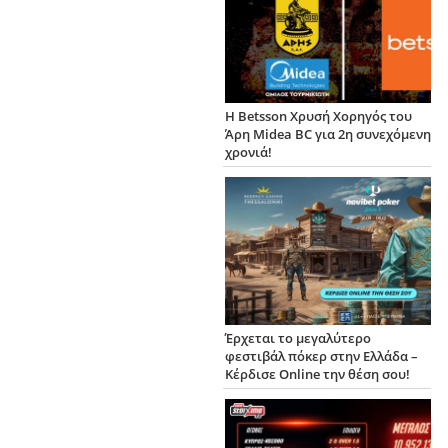
Η Betsson Χρυσή Χορηγός του
Άρη Midea BC για 2η συνεχόμενη
χρονιά!
Έρχεται το μεγαλύτερο
φεστιβάλ πόκερ στην Ελλάδα –
Κέρδισε Online την θέση σου!