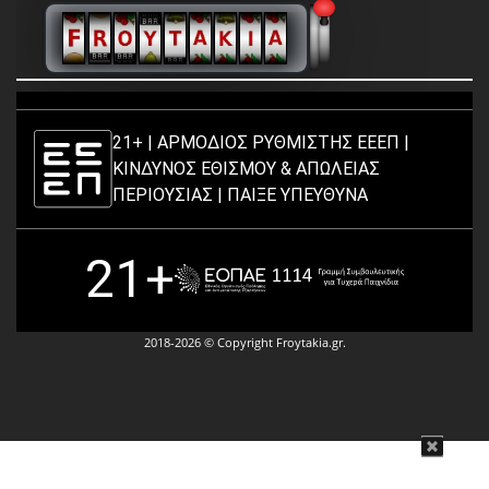
21+ | ΑΡΜΟΔΙΟΣ ΡΥΘΜΙΣΤΗΣ ΕΕΕΠ |
ΚΙΝΔΥΝΟΣ ΕΘΙΣΜΟΥ & ΑΠΩΛΕΙΑΣ
ΠΕΡΙΟΥΣΙΑΣ |
ΠΑΙΞΕ ΥΠΕΥΘΥΝΑ
21+
2018-2026 © Copyright Froytakia.gr.