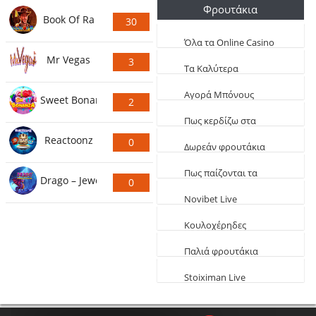
Φρουτάκια
Book Of Ra
30
Ψήφους
Όλα τα Online Casino
Mr Vegas
3
Live
Τα Καλύτερα
Ψήφους
Φρουτάκια (Τα πιο
Aγορά Μπόνους
Sweet Bonanza
2
κερδοφόρα)
Φρουτάκια: Τα
Ψήφους
Πως κερδίζω στα
καλύτερα αγοραστά
Reactoonz
0
φρουτάκια
Δωρεάν φρουτάκια
Ψήφους
EGT
Πως παίζονται τα
Drago – Jewels of Fortune
0
φρουτάκια
Novibet Live
Ψήφους
παιχνίδια
Κουλοχέρηδες
δωρεάν Φαραώ
Παλιά φρουτάκια
δωρεάν
Stoiximan Live
Παιχνίδια