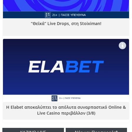
“Θεϊκά” Live Drops, στη Stoiximan!
Η Elabet αποκαλύπτει το απόλυτα συναρπαστικό Online &
Live Casino περιβάλλον (3/8)