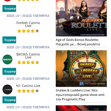
Εγγραφή
ΕΕΕΠ | 21+ | ΠΑΙΞΕ ΥΠΕΥΘΥΝΑ
Fonbet Casino
Live
Age of Gods Bonus Roulette:
Εγγραφή
Παιχνίδι με… θεϊκή ρουλέτα
ΕΕΕΠ | 21+ | ΠΑΙΞΕ ΥΠΕΥΘΥΝΑ
Bet365 Casino
Live
Εγγραφή
ΕΕΕΠ | 21+ | ΠΑΙΞΕ ΥΠΕΥΘΥΝΑ
N1 Casino Live
Snakes & Ladders Live: Νέο
πρωτοποριακό game show από
την Pragmatic Play
Εγγραφή
ΕΕΕΠ | 21+ | ΠΑΙΞΕ ΥΠΕΥΘΥΝΑ