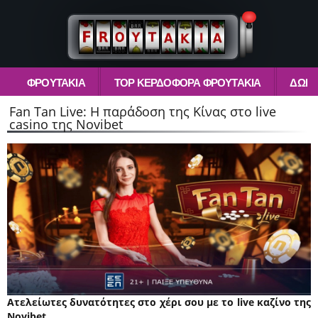
ΦΡΟΥΤΆΚΙΑ
TOP ΚΕΡΔΟΦΌΡΑ ΦΡΟΥΤΆΚΙΑ
ΔΩΡΕ
Fan Tan Live: Η παράδοση της Κίνας στο live
casino της Novibet
Ατελείωτες δυνατότητες στο χέρι σου με το live καζίνο της
Novibet.