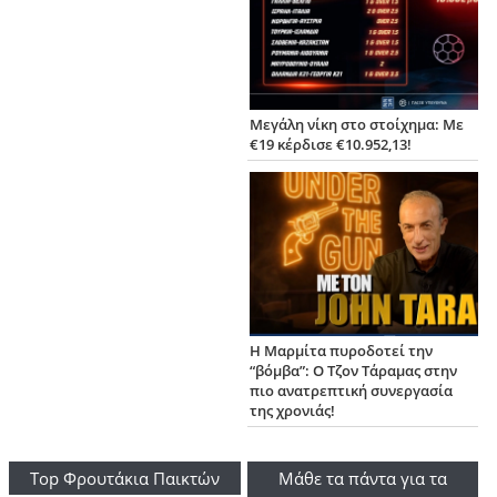
Μεγάλη νίκη στο στοίχημα: Με
€19 κέρδισε €10.952,13!
Η Μαρμίτα πυροδοτεί την
“βόμβα”: Ο Τζον Τάραμας στην
πιο ανατρεπτική συνεργασία
της χρονιάς!
Top Φρουτάκια Παικτών
Μάθε τα πάντα για τα