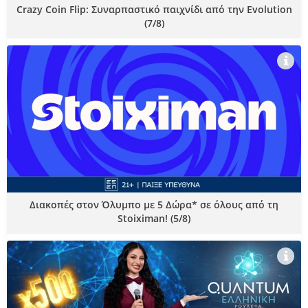
Crazy Coin Flip: Συναρπαστικό παιχνίδι από την Evolution
(7/8)
Διακοπές στον Όλυμπο με 5 Δώρα* σε όλους από τη
Stoiximan! (5/8)