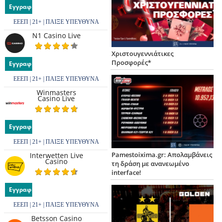
Εγγραφή
ΕΕΕΠ | 21+ | ΠΑΙΞΕ ΥΠΕΥΘΥΝΑ
N1 Casino Live
Χριστουγεννιάτικες
Προσφορές*
Εγγραφή
ΕΕΕΠ | 21+ | ΠΑΙΞΕ ΥΠΕΥΘΥΝΑ
Winmasters
Casino Live
Εγγραφή
ΕΕΕΠ | 21+ | ΠΑΙΞΕ ΥΠΕΥΘΥΝΑ
Pamestoixima.gr: Απολαμβάνεις
Interwetten Live
Casino
τη δράση με ανανεωμένο
interface!
Εγγραφή
ΕΕΕΠ | 21+ | ΠΑΙΞΕ ΥΠΕΥΘΥΝΑ
Betsson Casino