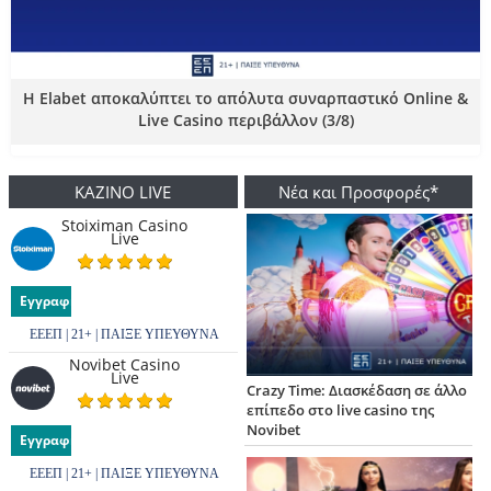
Η Elabet αποκαλύπτει το απόλυτα συναρπαστικό Online &
Live Casino περιβάλλον (3/8)
ΚΑΖΙΝΟ LIVE
Νέα και Προσφορές*
Stoiximan Casino
Live
Εγγραφή
ΕΕΕΠ | 21+ | ΠΑΙΞΕ ΥΠΕΥΘΥΝΑ
Novibet Casino
Live
Crazy Time: Διασκέδαση σε άλλο
επίπεδο στο live casino της
Novibet
Εγγραφή
ΕΕΕΠ | 21+ | ΠΑΙΞΕ ΥΠΕΥΘΥΝΑ