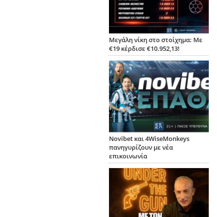
Μεγάλη νίκη στο στοίχημα: Με
€19 κέρδισε €10.952,13!
Novibet και 4WiseMonkeys
πανηγυρίζουν με νέα
επικοινωνία