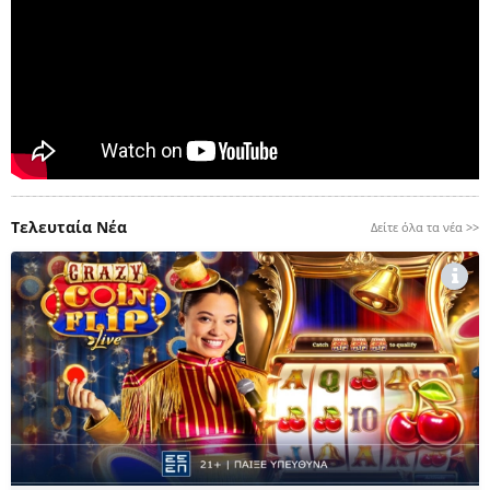
Τελευταία Νέα
Δείτε όλα τα νέα >>