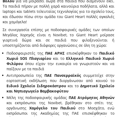
Βόλου
για να μοιράσει δώρα στα παιδιά που διαμένουν εκεί.
Τα παιδιά πήραν με πολλή χαρά καινούρια ποδήλατα, αλλά και
laptops και tablets τελευταίας τεχνολογίας για το σχολείο τους,
και έδωσαν πίσω στην ομάδα του Giant Heart πολλές αγκαλιές
και χαμόγελα!
Σε συνεργασία επίσης με ποδοσφαιρικές ομάδες των οποίων
Μεγάλος Χορηγός είναι η Novibet, το Giant Heart μοίρασε
γιορτινά δώρα και σε παιδιά που φιλοξενούνται ή
υποστηρίζονται από διάφορες οργανώσεις σε όλη τη χώρα:
Ποδοσφαιριστές της
ΠΑΕ ΑΡΗΣ
επισκέφθηκαν το
Παιδικό
Χωριό SOS Πλαγιαρίου
και το
Ελληνικό Παιδικό Χωριό
Φιλύρου
όπου είχαν την ευκαιρία να γνωριστούν και να
παίξουν με τα παιδιά
Αντιπροσωπεία της
ΠΑΕ Πανσερραϊκός
συμμετείχε στην
εορταστική εκδήλωση που διοργάνωσαν από κοινού το
Ειδικό Σχολείο Σιδηροκάστρου
και το
Δημοτικό Σχολείο
και Νηπιαγωγείο Βαμβακοφύτου
Μέλη της ποδοσφαιρικής ομάδας
ΠΑΕ
Ατρόμητος Αθηνών
και εκπρόσωποι της Novibet, βρέθηκαν στο σπίτι της
οργάνωσης
Χαμόγελο του Παιδιού
στο Μοσχάτο, ενώ
εκπρόσωποι της Ακαδημίας της ΠΑΕ επισκέφθηκαν το