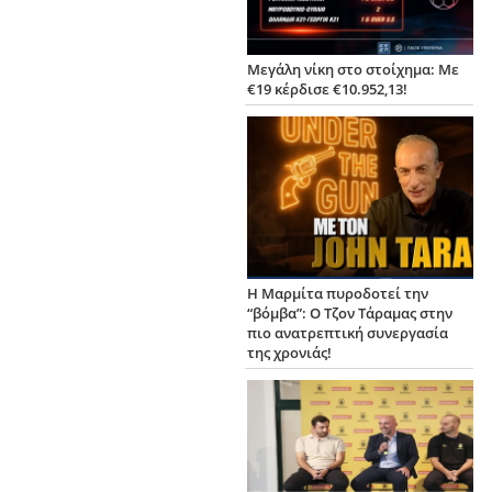
Μεγάλη νίκη στο στοίχημα: Με
€19 κέρδισε €10.952,13!
Η Μαρμίτα πυροδοτεί την
“βόμβα”: Ο Τζον Τάραμας στην
πιο ανατρεπτική συνεργασία
της χρονιάς!