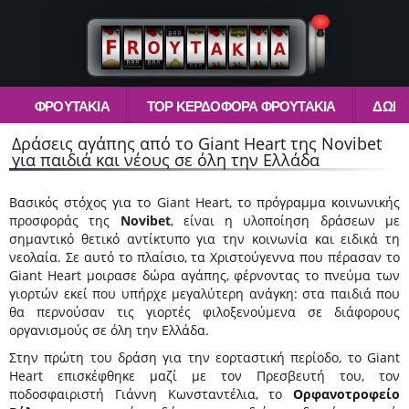
ΦΡΟΥΤΆΚΙΑ
TOP ΚΕΡΔΟΦΌΡΑ ΦΡΟΥΤΆΚΙΑ
ΔΩΡΕ
Δράσεις αγάπης από το Giant Heart της Novibet
για παιδιά και νέους σε όλη την Ελλάδα
Βασικός στόχος για το
Giant Heart
, το πρόγραμμα κοινωνικής
προσφοράς της
Novibet
,
είναι η υλοποίηση δράσεων με
σημαντικό θετικό αντίκτυπο για την κοινωνία και ειδικά τη
νεολαία. Σε αυτό το πλαίσιο, τα Χριστούγεννα που πέρασαν το
Giant Heart μοιρασε δώρα αγάπης, φέρνοντας το πνεύμα των
γιορτών εκεί που υπήρχε μεγαλύτερη ανάγκη: στα παιδιά που
θα περνούσαν τις γιορτές φιλοξενούμενα σε διάφορους
οργανισμούς σε όλη την Ελλάδα.
Στην πρώτη του δράση για την εορταστική περίοδο, το Giant
Heart επισκέφθηκε μαζί με τον Πρεσβευτή του, τον
ποδοσφαιριστή Γιάννη Κωνσταντέλια, το
Ορφανοτροφείο