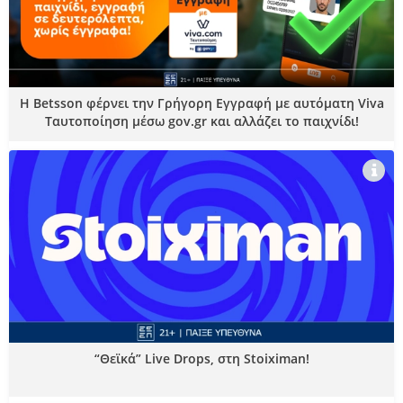
Η Betsson φέρνει την Γρήγορη Εγγραφή με αυτόματη Viva
Ταυτοποίηση μέσω gov.gr και αλλάζει το παιχνίδι!
“Θεϊκά” Live Drops, στη Stoiximan!