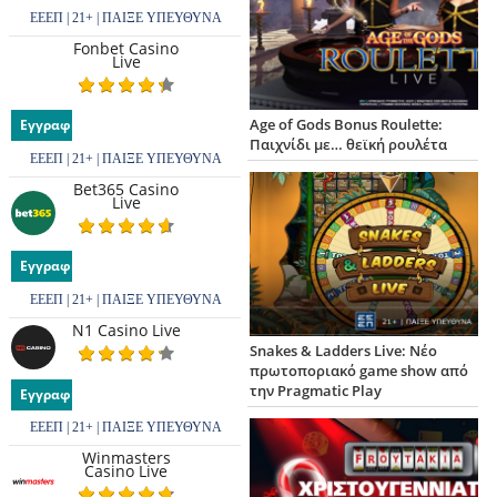
ΕΕΕΠ | 21+ | ΠΑΙΞΕ ΥΠΕΥΘΥΝΑ
Fonbet Casino
Live
Age of Gods Bonus Roulette:
Εγγραφή
Παιχνίδι με… θεϊκή ρουλέτα
ΕΕΕΠ | 21+ | ΠΑΙΞΕ ΥΠΕΥΘΥΝΑ
Bet365 Casino
Live
Εγγραφή
ΕΕΕΠ | 21+ | ΠΑΙΞΕ ΥΠΕΥΘΥΝΑ
N1 Casino Live
Snakes & Ladders Live: Νέο
πρωτοποριακό game show από
την Pragmatic Play
Εγγραφή
ΕΕΕΠ | 21+ | ΠΑΙΞΕ ΥΠΕΥΘΥΝΑ
Winmasters
Casino Live