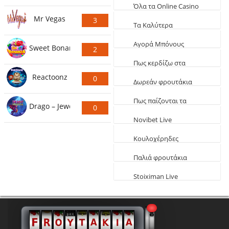
Ψήφους
Όλα τα Online Casino
Mr Vegas
3
Live
Τα Καλύτερα
Ψήφους
Φρουτάκια (Τα πιο
Aγορά Μπόνους
Sweet Bonanza
2
κερδοφόρα)
Φρουτάκια: Τα
Ψήφους
Πως κερδίζω στα
καλύτερα αγοραστά
Reactoonz
0
φρουτάκια
Δωρεάν φρουτάκια
Ψήφους
EGT
Πως παίζονται τα
Drago – Jewels of Fortune
0
φρουτάκια
Novibet Live
Ψήφους
παιχνίδια
Κουλοχέρηδες
δωρεάν Φαραώ
Παλιά φρουτάκια
δωρεάν
Stoiximan Live
Παιχνίδια