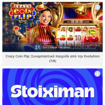
Crazy Coin Flip: Συναρπαστικό παιχνίδι από την Evolution
(7/8)