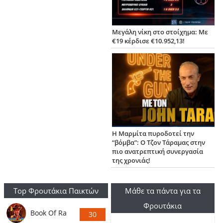
Μεγάλη νίκη στο στοίχημα: Με
€19 κέρδισε €10.952,13!
Η Μαρμίτα πυροδοτεί την
“βόμβα”: Ο Τζον Τάραμας στην
πιο ανατρεπτική συνεργασία
της χρονιάς!
Top Φρουτάκια Παικτών
Μάθε τα πάντα για τα
Φρουτάκια
Book Of Ra
30