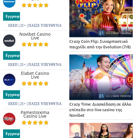
Εγγραφή
ΕΕΕΠ | 21+ | ΠΑΙΞΕ ΥΠΕΥΘΥΝΑ
Novibet Casino
Live
Crazy Coin Flip: Συναρπαστικό
παιχνίδι από την Evolution (7/8)
Εγγραφή
ΕΕΕΠ | 21+ | ΠΑΙΞΕ ΥΠΕΥΘΥΝΑ
Elabet Casino
Live
Εγγραφή
Crazy Time: Διασκέδαση σε άλλο
ΕΕΕΠ | 21+ | ΠΑΙΞΕ ΥΠΕΥΘΥΝΑ
επίπεδο στο live casino της
Pamestoixima
Novibet
Casino Live
Εγγραφή