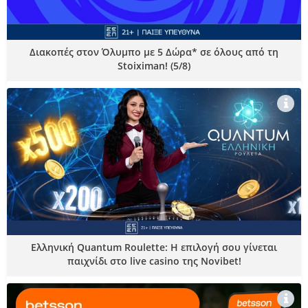
Διακοπές στον Όλυμπο με 5 Δώρα* σε όλους από τη
Stoiximan! (5/8)
Ελληνική Quantum Roulette: Η επιλογή σου γίνεται
παιχνίδι στο live casino της Novibet!