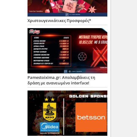
Χριστουγεννιάτικες Προσφορές*
Pamestoixima.gr: Απολαμβάνεις τη
δράση με ανανεωμένο interface!