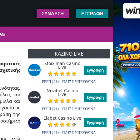
ΣΎΝΔΕΣΗ
ΕΓΓΡΑΦΉ
IVE
ΚΑΖΙΝΟ LIVE
ιτικές
Stoiximan Casino
Live
χετικής
Εγγραφή
ΕΕΕΠ | 21+ | ΠΑΙΞΕ ΥΠΕΥΘΥΝΑ
νότητας,
Novibet Casino
όλεις και
Live
Εγγραφή
μιλλα και
ργασία με
ΕΕΕΠ | 21+ | ΠΑΙΞΕ ΥΠΕΥΘΥΝΑ
φάση της
Elabet Casino Live
οστήριξη
Εγγραφή
ΕΕΕΠ | 21+ | ΠΑΙΞΕ ΥΠΕΥΘΥΝΑ
χου
, ενώ