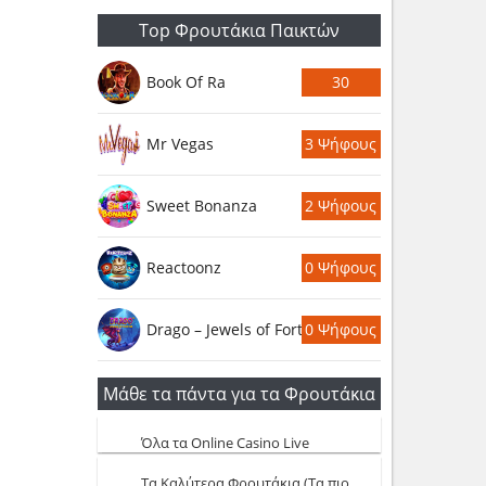
Top Φρουτάκια Παικτών
Book Of Ra
30
Ψήφους
Mr Vegas
3 Ψήφους
Sweet Bonanza
2 Ψήφους
Reactoonz
0 Ψήφους
Drago – Jewels of Fortune
0 Ψήφους
Μάθε τα πάντα για τα Φρουτάκια
Όλα τα Online Casino Live
Τα Καλύτερα Φρουτάκια (Τα πιο