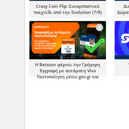
Crazy Coin Flip: Συναρπαστικό
Δι
παιχνίδι από την Evolution (7/8)
Δώρα*
Η Betsson φέρνει την Γρήγορη
Εγγραφή με αυτόματη Viva
Ταυτοποίηση μέσω gov.gr και
αλλάζει το παιχνίδι!