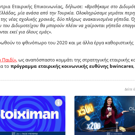
τρια Εταιρικής Επικοινωνίας, δήλωσε: «
Βρεθήκαμε στο Διδυμότε
 Ελλάδας, μία ανάσα από την Τουρκία. Ολοκληρώσαμε γεμάτοι περη
 της νέας σχολικής χρονιάς, δύο πλήρως ανακαινισμένα γήπεδα. Ό
υ του Διδυμοτείχου θα μπορούν πλέον να χαίρονται γήπεδα επαγγ
αι εκεί για όλους εμάς».
ρωθούν το φθινόπωρο του 2020 και με άλλα έργα καθοριστικής
ο Παιδί»
,
ως αναπόσπαστο κομμάτι της στρατηγικής εταιρικής κ
ια το
πρόγραμμα εταιρικής κοινωνικής ευθύνης bwincares
Δείτε 