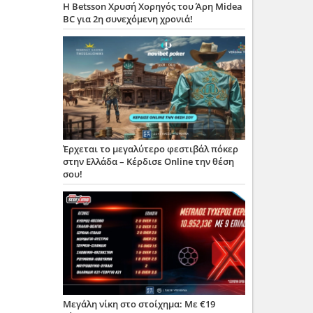
Η Betsson Χρυσή Χορηγός του Άρη Midea
BC για 2η συνεχόμενη χρονιά!
Έρχεται το μεγαλύτερο φεστιβάλ πόκερ
στην Ελλάδα – Κέρδισε Online την θέση
σου!
Μεγάλη νίκη στο στοίχημα: Με €19