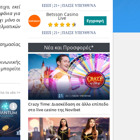
ΕΕΕΠ | 21+ | ΠΑΙΞΕ ΥΠΕΥΘΥΝΑ
ιχο, εκεί
φάνια για
Betsson Casino
Live
χι μόνο οι
Εγγραφή
ελματικών
ΕΕΕΠ | 21+ | ΠΑΙΞΕ ΥΠΕΥΘΥΝΑ
 σημασίας
Νέα και Προσφορές*
οινωνικής
, μπορείτε
όλα τα νέα >>
Crazy Time: Διασκέδαση σε άλλο επίπεδο
στο live casino της Novibet