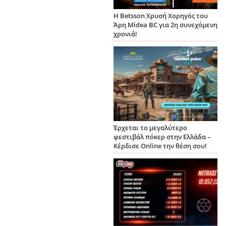
Η Betsson Χρυσή Χορηγός του
Άρη Midea BC για 2η συνεχόμενη
χρονιά!
Έρχεται το μεγαλύτερο
φεστιβάλ πόκερ στην Ελλάδα –
Κέρδισε Online την θέση σου!