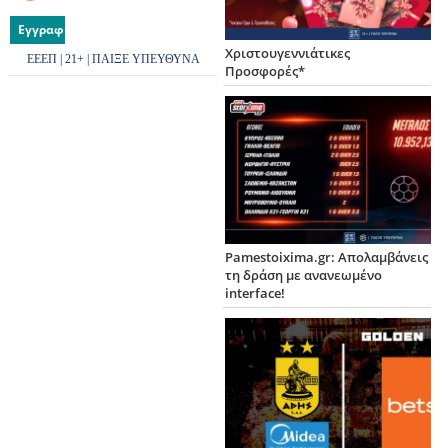
Εγγραφή
Χριστουγεννιάτικες
ΕΕΕΠ | 21+ | ΠΑΙΞΕ ΥΠΕΥΘΥΝΑ
Προσφορές*
Pamestoixima.gr: Απολαμβάνεις
τη δράση με ανανεωμένο
interface!