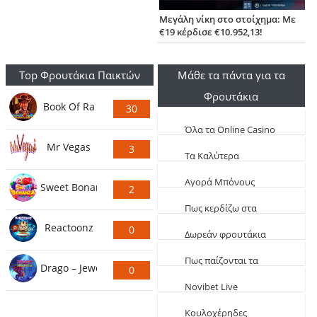
Μεγάλη νίκη στο στοίχημα: Με
€19 κέρδισε €10.952,13!
Top Φρουτάκια Παικτών
Μάθε τα πάντα για τα
Φρουτάκια
Book Of Ra
30
Ψήφους
Όλα τα Online Casino
Mr Vegas
3
Live
Τα Καλύτερα
Ψήφους
Φρουτάκια (Τα πιο
Aγορά Μπόνους
Sweet Bonanza
2
κερδοφόρα)
Φρουτάκια: Τα
Ψήφους
Πως κερδίζω στα
καλύτερα αγοραστά
Reactoonz
0
φρουτάκια
Δωρεάν φρουτάκια
Ψήφους
EGT
Πως παίζονται τα
Drago – Jewels of Fortune
0
φρουτάκια
Novibet Live
Ψήφους
παιχνίδια
Κουλοχέρηδες