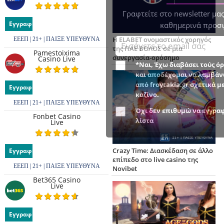
Εγγραφή
Η ELABET ονομαστικός χορηγός
ΕΕΕΠ | 21+ | ΠΑΙΞΕ ΥΠΕΥΘΥΝΑ
της ΠΑΕ ΒΟΛΟΣ σε μια
Pamestoixima
συνεργασία-ορόσημο
Casino Live
Εγγραφή
ΕΕΕΠ | 21+ | ΠΑΙΞΕ ΥΠΕΥΘΥΝΑ
Fonbet Casino
Live
Crazy Time: Διασκέδαση σε άλλο
Εγγραφή
επίπεδο στο live casino της
ΕΕΕΠ | 21+ | ΠΑΙΞΕ ΥΠΕΥΘΥΝΑ
Novibet
Bet365 Casino
Live
Εγγραφή