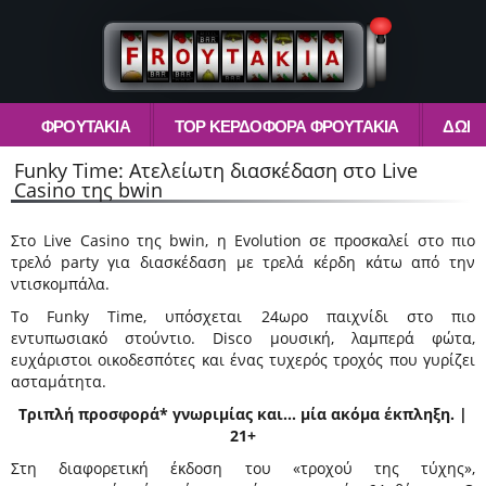
ΦΡΟΥΤΆΚΙΑ
TOP ΚΕΡΔΟΦΌΡΑ ΦΡΟΥΤΆΚΙΑ
ΔΩΡΕ
Funky Time: Ατελείωτη διασκέδαση στο Live
Casino της bwin
Στο Live Casino της bwin, η Evolution σε προσκαλεί στο πιο
τρελό party για διασκέδαση με τρελά κέρδη κάτω από την
ντισκομπάλα.
To Funky Time, υπόσχεται 24ωρο παιχνίδι στο πιο
εντυπωσιακό στούντιο. Disco μουσική, λαμπερά φώτα,
ευχάριστοι οικοδεσπότες και ένας τυχερός τροχός που γυρίζει
ασταμάτητα.
Τριπλή προσφορά* γνωριμίας και… μία ακόμα έκπληξη. |
21+
Στη διαφορετική έκδοση του «τροχού της τύχης»,