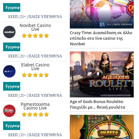
Εγγραφή
ΕΕΕΠ | 21+ | ΠΑΙΞΕ ΥΠΕΥΘΥΝΑ
Novibet Casino
Live
Crazy Time: Διασκέδαση σε άλλο
επίπεδο στο live casino της
Novibet
Εγγραφή
ΕΕΕΠ | 21+ | ΠΑΙΞΕ ΥΠΕΥΘΥΝΑ
Elabet Casino
Live
Εγγραφή
ΕΕΕΠ | 21+ | ΠΑΙΞΕ ΥΠΕΥΘΥΝΑ
Age of Gods Bonus Roulette:
Pamestoixima
Παιχνίδι με… θεϊκή ρουλέτα
Casino Live
Εγγραφή
ΕΕΕΠ | 21+ | ΠΑΙΞΕ ΥΠΕΥΘΥΝΑ