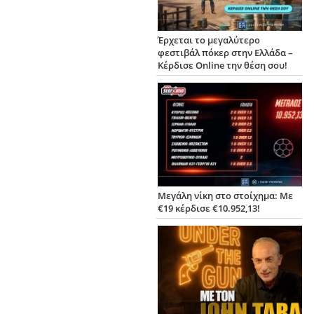
Έρχεται το μεγαλύτερο
φεστιβάλ πόκερ στην Ελλάδα –
Κέρδισε Online την θέση σου!
Μεγάλη νίκη στο στοίχημα: Με
€19 κέρδισε €10.952,13!