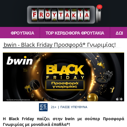
ΦΡΟΥΤΆΚΙΑ
TOP ΚΕΡΔΟΦΌΡΑ ΦΡΟΥΤΆΚΙΑ
ΔΩΡΕ
bwin - Black Friday Προσφορά* Γνωριμίας!
Η Black Friday παίζει στην bwin με σούπερ Προσφορά
Γνωριμίας με μοναδικά έπαθλα*!