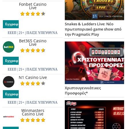
Fonbet Casino
Live
Snakes & Ladders Live: Νέο
Εγγραφή
πρωτοποριακό game show από
ΕΕΕΠ | 21+ | ΠΑΙΞΕ ΥΠΕΥΘΥΝΑ
την Pragmatic Play
Bet365 Casino
Live
Εγγραφή
ΕΕΕΠ | 21+ | ΠΑΙΞΕ ΥΠΕΥΘΥΝΑ
N1 Casino Live
Χριστουγεννιάτικες
Προσφορές*
Εγγραφή
ΕΕΕΠ | 21+ | ΠΑΙΞΕ ΥΠΕΥΘΥΝΑ
Winmasters
Casino Live