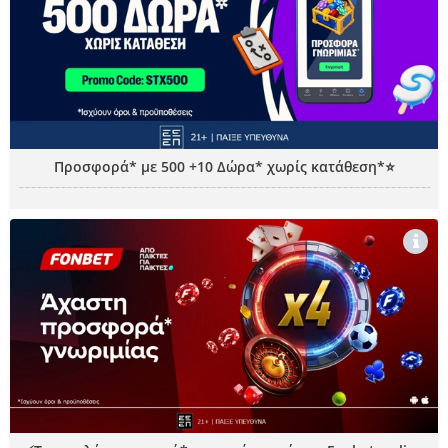
Προσφορά* με 500 +10 Δώρα* χωρίς κατάθεση*⭐