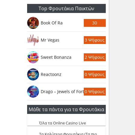
Top Φρουτάκια Παικτών
Book Of Ra
30
Ψήφους
Mr Vegas
3 Ψήφους
Sweet Bonanza
2 Ψήφους
Reactoonz
0 Ψήφους
Drago – Jewels of Fortune
0 Ψήφους
Μάθε τα πάντα για τα Φρουτάκια
Όλα τα Online Casino Live
Τα Καλύτερα Φρουτάκια (Τα πιο