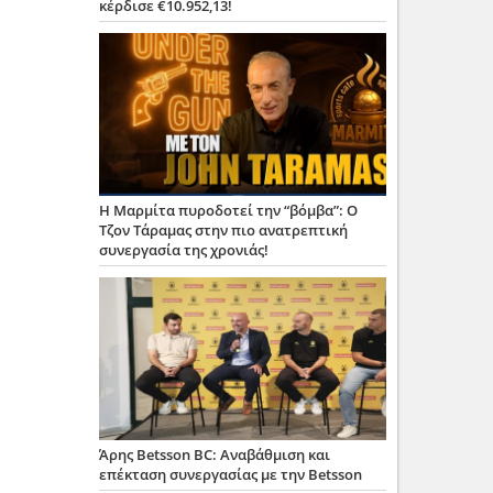
κέρδισε €10.952,13!
Η Μαρμίτα πυροδοτεί την “βόμβα”: Ο
Τζον Τάραμας στην πιο ανατρεπτική
συνεργασία της χρονιάς!
Άρης Betsson BC: Αναβάθμιση και
επέκταση συνεργασίας με την Betsson