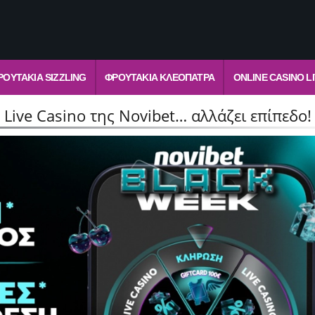
ΡΟΥΤΆΚΙΑ SIZZLING
ΦΡΟΥΤΆΚΙΑ ΚΛΕΟΠΆΤΡΑ
ONLINE CASINO L
Live Casino της Novibet… αλλάζει επίπεδο!