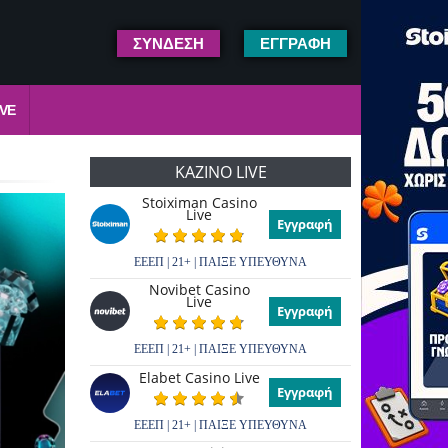
ΣΎΝΔΕΣΗ
ΕΓΓΡΑΦΉ
IVE
ΚΑΖΙΝΟ LIVE
Stoiximan Casino
Live
Εγγραφή
ΕΕΕΠ | 21+ | ΠΑΙΞΕ ΥΠΕΥΘΥΝΑ
Novibet Casino
Live
Εγγραφή
ΕΕΕΠ | 21+ | ΠΑΙΞΕ ΥΠΕΥΘΥΝΑ
Elabet Casino Live
Εγγραφή
ΕΕΕΠ | 21+ | ΠΑΙΞΕ ΥΠΕΥΘΥΝΑ