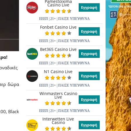
Pamestoixima
Casino Live
Εγγραφή
ΕΕΕΠ | 21+ | ΠΑΙΞΕ ΥΠΕΥΘΥΝΑ
Fonbet Casino Live
Εγγραφή
ΕΕΕΠ | 21+ | ΠΑΙΞΕ ΥΠΕΥΘΥΝΑ
Bet365 Casino Live
Εγγραφή
έρα!
ΕΕΕΠ | 21+ | ΠΑΙΞΕ ΥΠΕΥΘΥΝΑ
οναδικές
N1 Casino Live
Εγγραφή
ύπερ δώρα
ΕΕΕΠ | 21+ | ΠΑΙΞΕ ΥΠΕΥΘΥΝΑ
Winmasters Casino
Live
Εγγραφή
00, Black
ΕΕΕΠ | 21+ | ΠΑΙΞΕ ΥΠΕΥΘΥΝΑ
Interwetten Live
Casino
Εγγραφή