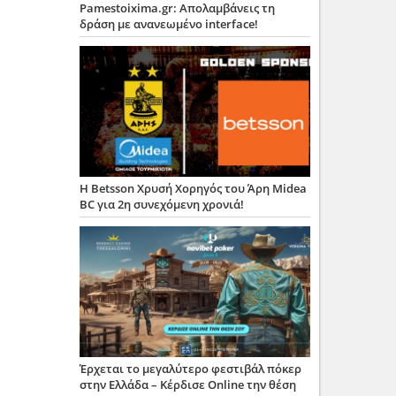
Pamestoixima.gr: Απολαμβάνεις τη
δράση με ανανεωμένο interface!
Η Betsson Χρυσή Χορηγός του Άρη Midea
BC για 2η συνεχόμενη χρονιά!
Έρχεται το μεγαλύτερο φεστιβάλ πόκερ
στην Ελλάδα – Κέρδισε Online την θέση