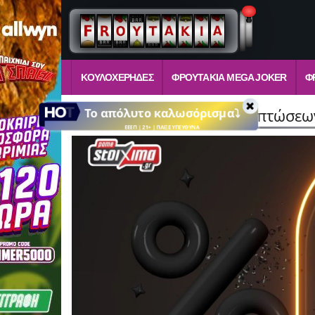
ΚΟΥΛΟΧΈΡΗΔΕΣ
ΦΡΟΥΤΆΚΙΑ MEGA JOKER
Φ
Black Week: Εβδομάδα εκπτώσεων
Το απόλυτο καλωσόρισμα⤵️
ΕΕΕΠ | 21+ | ΠΑΙΞΕ ΥΠΕΥΘΥΝΑ