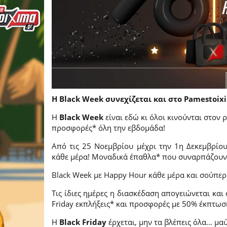
Η Black Week συνεχίζεται και στο Pamestoix
Η
Black Week
είναι εδώ κι όλοι κινούνται στον ρ
προσφορές* όλη την εβδομάδα!
Από τις 25 Νοεμβρίου μέχρι την 1η Δεκεμβρίο
κάθε μέρα! Μοναδικά έπαθλα* που συναρπάζουν 
Black Week με Happy Hour κάθε μέρα και σούπε
Τις ίδιες ημέρες η διασκέδαση απογειώνεται και
Friday εκπλήξεις* και προσφορές με 50% έκπτωση
Η
Black Friday
έρχεται, μην τα βλέπεις όλα… μα