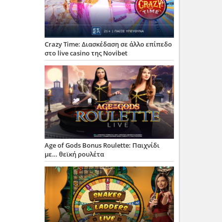
Crazy Time: Διασκέδαση σε άλλο επίπεδο
στο live casino της Novibet
Age of Gods Bonus Roulette: Παιχνίδι
με… θεϊκή ρουλέτα