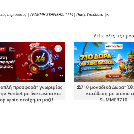
ειας περιουσίας | ΓΡΑΜΜΗ ΣΤΗΡΙΞΗΣ: 1114| Παίξε Υπεύθυνα |».
Δείτε όλες τις προ
ραπλή προσφορά* γνωριμίας
⛱️710 μοναδικά Δώρα* Όλ
ην Fonbet με live casino και
κατάθεση με promo c
ορυφαίο στοίχημα μαζί!
SUMMER710