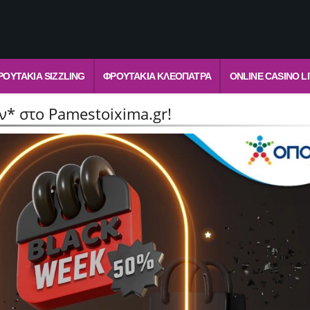
ΡΟΥΤΆΚΙΑ SIZZLING
ΦΡΟΥΤΆΚΙΑ ΚΛΕΟΠΆΤΡΑ
ONLINE CASINO L
* στο Pamestoixima.gr!