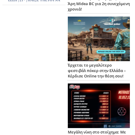
Άρη Midea BC για 2η συνεχόμενη
χρονιά!
Έρχεται το μεγαλύτερο
φεστιβάλ πόκερ στην Ελλάδα –
Κέρδισε Online την θέση σου!
Μεγάλη νίκη στο στοίχημα: Με