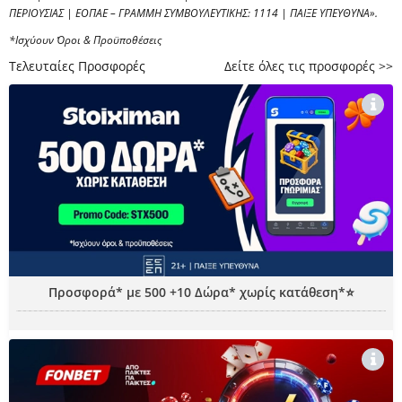
ΠΕΡΙΟΥΣΙΑΣ | ΕΟΠΑΕ – ΓΡΑΜΜΗ ΣΥΜΒΟΥΛΕΥΤΙΚΗΣ: 1114 | ΠΑΙΞΕ ΥΠΕΥΘΥΝΑ».
*Ισχύουν Όροι & Προϋποθέσεις
Τελευταίες Προσφορές
Δείτε όλες τις προσφορές >>
Προσφορά* με 500 +10 Δώρα* χωρίς κατάθεση*⭐