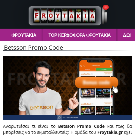
ΦΡΟΥΤΆΚΙΑ
TOP ΚΕΡΔΟΦΌΡΑ ΦΡΟΥΤΆΚΙΑ
ΔΩΡΕ
Betsson Promo Code
Αναρωτιέσαι τι είναι το
Betsson Promo Code
και πως θα
μπορέσεις να το εκμεταλλευτείς; Η ομάδα του
Froytakia
.gr
έχει