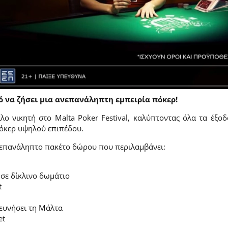
ρό να ζήσει μια ανεπανάληπτη εμπειρία πόκερ!
ο νικητή στο Malta Poker Festival, καλύπτοντας όλα τα έξοδ
πόκερ υψηλού επιπέδου.
νεπανάληπτο πακέτο δώρου που περιλαμβάνει:
 σε δίκλινο δωμάτιο
t
ευνήσει τη Μάλτα
et