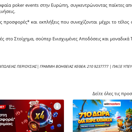
ορυφαία poker events στην Ευρώπη, συγκεντρώνοντας παίκτες απ
νήσεις.
έες προσφορές* και εκπλήξεις που συνεχίζονται μέχρι το τέλος
ρές στο Στοίχημα, σούπερ Ενισχυμένες Αποδόσεις και μοναδικά
ΑΠΩΛΕΙΑΣ ΠΕΡΙΟΥΣΙΑΣ| ΓΡΑΜΜΗ ΒΟΗΘΕΙΑΣ ΚΕΘΕΑ: 210 9237777 | ΠΑΙΞΕ ΥΠΕ
Δείτε όλες τις προ