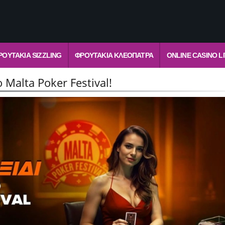
ΡΟΥΤΆΚΙΑ SIZZLING
ΦΡΟΥΤΆΚΙΑ ΚΛΕΟΠΆΤΡΑ
ONLINE CASINO L
Malta Poker Festival!