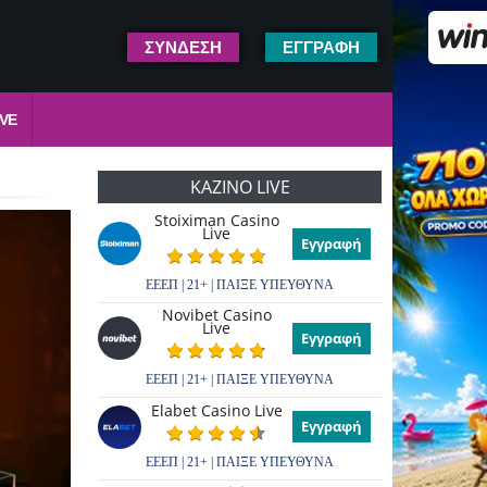
ΣΎΝΔΕΣΗ
ΕΓΓΡΑΦΉ
IVE
ΚΑΖΙΝΟ LIVE
Stoiximan Casino
Live
Εγγραφή
ΕΕΕΠ | 21+ | ΠΑΙΞΕ ΥΠΕΥΘΥΝΑ
Novibet Casino
Live
Εγγραφή
ΕΕΕΠ | 21+ | ΠΑΙΞΕ ΥΠΕΥΘΥΝΑ
Elabet Casino Live
Εγγραφή
ΕΕΕΠ | 21+ | ΠΑΙΞΕ ΥΠΕΥΘΥΝΑ