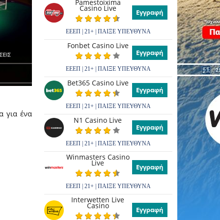
Pamestoixima
Casino Live
Εγγραφή
ΕΕΕΠ | 21+ | ΠΑΙΞΕ ΥΠΕΥΘΥΝΑ
Fonbet Casino Live
Εγγραφή
ΕΕΕΠ | 21+ | ΠΑΙΞΕ ΥΠΕΥΘΥΝΑ
Bet365 Casino Live
Εγγραφή
ΕΕΕΠ | 21+ | ΠΑΙΞΕ ΥΠΕΥΘΥΝΑ
α για ένα
N1 Casino Live
Εγγραφή
ΕΕΕΠ | 21+ | ΠΑΙΞΕ ΥΠΕΥΘΥΝΑ
Winmasters Casino
Live
Εγγραφή
ΕΕΕΠ | 21+ | ΠΑΙΞΕ ΥΠΕΥΘΥΝΑ
Interwetten Live
Casino
Εγγραφή