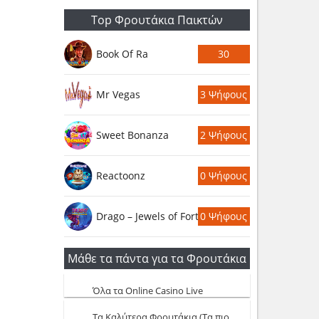
Top Φρουτάκια Παικτών
Book Of Ra
30
Ψήφους
Mr Vegas
3 Ψήφους
Sweet Bonanza
2 Ψήφους
Reactoonz
0 Ψήφους
Drago – Jewels of Fortune
0 Ψήφους
Μάθε τα πάντα για τα Φρουτάκια
Όλα τα Online Casino Live
Τα Καλύτερα Φρουτάκια (Τα πιο