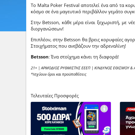
Το Malta Poker Festival αποτελεί ένα από τα κ
κόσμο σε ένα μαγευτικό περιβάλλον γεμάτο συγκι
Στην Betsson, κάθε μέρα είναι ξεχωριστή, με ν
διοργανώσεων!
Επιπλέον, στην Betsson θα βρεις κορυφαίες αγο
Στοιχήματος που ανεβάζουν την αδρεναλίνη!
Betsson
: Ένα στοίχημα κάνει τη διαφορά!
21+ | ΑΡΜΟΔΙΟΣ ΡΥΘΜΙΣΤΗΣ ΕΕΕΠ | ΚΙΝΔΥΝΟΣ ΕΘΙΣΜΟΥ & 
*Ισχύουν όροι και προϋποθέσεις
Τελευταίες Προσφορές