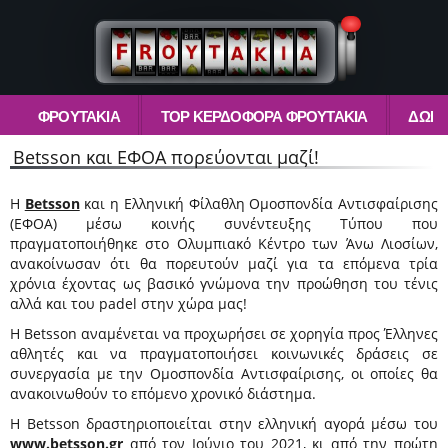
ΦΡΟΥΤΆΚΙΑ
TOP ΚΕΡΔΟΦΌΡΑ ΦΡΟΥΤΆΚΙΑ
ΔΩΡΕ
Betsson και ΕΦΟΑ πορεύονται μαζί!
Η
Betsson
και η Ελληνική Φίλαθλη Ομοσπονδία Αντισφαίρισης
(ΕΦΟΑ) μέσω κοινής συνέντευξης Τύπου που
πραγματοποιήθηκε στο Ολυμπιακό Κέντρο των Άνω Λιοσίων,
ανακοίνωσαν ότι θα πορευτούν μαζί για τα επόμενα τρία
χρόνια έχοντας ως βασικό γνώμονα την προώθηση του τένις
αλλά και του padel στην χώρα μας!
Η Betsson αναμένεται να προχωρήσει σε χορηγία προς Έλληνες
αθλητές και να πραγματοποιήσει κοινωνικές δράσεις σε
συνεργασία με την Ομοσπονδία Αντισφαίρισης, οι οποίες θα
ανακοινωθούν το επόμενο χρονικό διάστημα.
H Betsson δραστηριοποιείται στην ελληνική αγορά μέσω του
www.betsson.gr
από τον Ιούνιο του 2021, κι από την πρώτη