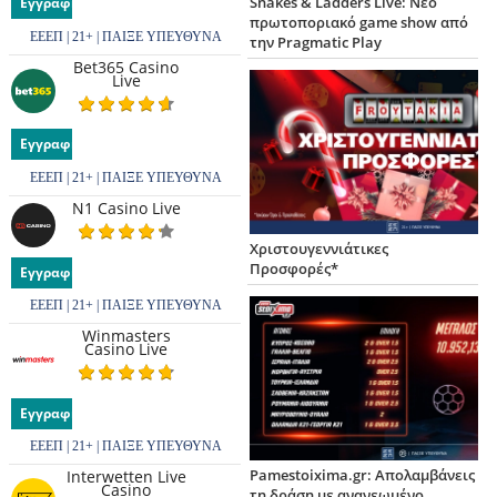
Snakes & Ladders Live: Νέο
Εγγραφή
πρωτοποριακό game show από
ΕΕΕΠ | 21+ | ΠΑΙΞΕ ΥΠΕΥΘΥΝΑ
την Pragmatic Play
Bet365 Casino
Live
Εγγραφή
ΕΕΕΠ | 21+ | ΠΑΙΞΕ ΥΠΕΥΘΥΝΑ
N1 Casino Live
Χριστουγεννιάτικες
Προσφορές*
Εγγραφή
ΕΕΕΠ | 21+ | ΠΑΙΞΕ ΥΠΕΥΘΥΝΑ
Winmasters
Casino Live
Εγγραφή
ΕΕΕΠ | 21+ | ΠΑΙΞΕ ΥΠΕΥΘΥΝΑ
Pamestoixima.gr: Απολαμβάνεις
Interwetten Live
Casino
τη δράση με ανανεωμένο