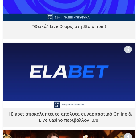
“Θεϊκά” Live Drops, στη Stoiximan!
Η Elabet αποκαλύπτει το απόλυτα συναρπαστικό Online &
Live Casino περιβάλλον (3/8)