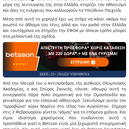
μέρα της λειτουργίας της στην Ελλάδα, στηρίζει τον αθλητισμό
και όλες τις ενέργειες που καλλιεργούν το Υπεύθυνο Παιχνίδι.
Μέσα από αυτή τη χορηγία έχει ως στόχο να κάνει ακόμα πιο
γνωστό το άθλημα του τένις αλλά και του padel στην Ελλάδα
και ταυτόχρονα να στηρίξει την ΕΦΟΑ με όποιον τρόπο μπορεί
στα μελλοντικά της σχέδια.
ΑΠΙΣΤΕΥΤΗ ΠΡΟΣΦΟΡΑ* ΧΩΡΙΣ ΚΑΤΑΘΕΣΗ
ΜΕ 220 ΔΩΡΑ* + ΜΕ ΕΝΑ ΓΥΡΙΣΜΑ!
ΕΓΓΡΑΦΗ
☆☆☆☆☆
★★★★★
ΕΕΕΠ | 21+ | ΠΑΙΞΕ ΥΠΕΥΘΥΝΑ
Από την πλευρά του ο Αντιπρόεδρος της Διεθνούς Ολυμπιακής
Ακαδημίας, ο κος Σπύρος Ζαννιάς, τόνισε: «Θεωρώ αυτή τη
συνεργασία πάρα πολύ σημαντική για την Ομοσπονδία και
γενικότερα για τον ελληνικό αθλητισμό. Ξεκινήσαμε αυτόν τον
“αρραβώνα” κύριε Μαρίνο στο τέλος του Αυγούστου. Σήμερα
στις 2 Φεβρουαρίου γίνεται “γάμος” για τα επόμενα χρόνια. Και
είμαι ιδιαίτερα χαρούμενος που ευοδώνεται αυτή η
προσπάθεια γιατί η Betsson είναι μία ξεχωριστή στοιχηματική