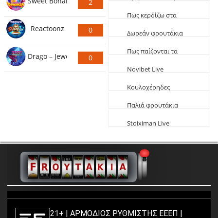
Sweet Bonanza
2
κερδοφόρα)
Φρουτάκια: Τα
Ψήφους
Πως κερδίζω στα
καλύτερα αγοραστά
Reactoonz
0
φρουτάκια
Δωρεάν φρουτάκια
Ψήφους
EGT
Πως παίζονται τα
Drago – Jewels of Fortune
0
φρουτάκια
Novibet Live
Ψήφους
παιχνίδια
Κουλοχέρηδες
δωρεάν Φαραώ
Παλιά φρουτάκια
δωρεάν
Stoiximan Live
Παιχνίδια
21+ | ΑΡΜΟΔΙΟΣ ΡΥΘΜΙΣΤΗΣ ΕΕΕΠ |