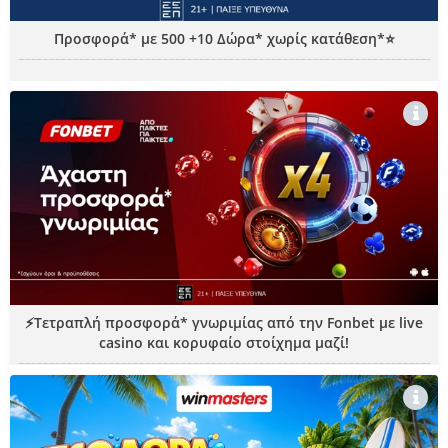
Προσφορά* με 500 +10 Δώρα* χωρίς κατάθεση*⭐
⚡Τετραπλή προσφορά* γνωριμίας από την Fonbet με live
casino και κορυφαίο στοίχημα μαζί!