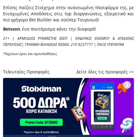
Επίσης παίζεις Στοίχημα στην ανανεωμένη πλατφόρμα της, με
Ενισχυμένες Αποδόσεις στις top διοργανώσεις, εξαιρετικό και
πιο γρήγορο Bet Builder και σούπερ Τουρνουά!
Betsson
, ένα ποντάρισμα κάνει την διαφορά!
21+ | ΑΡΜΟΔΙΟΣ ΡΥΘΜΙΣΤΗΣ ΕΕΕΠ | ΚΙΝΔΥΝΟΣ ΕΘΙΣΜΟΥ & ΑΠΩΛΕΙΑΣ
ΠΕΡΙΟΥΣΙΑΣ| ΓΡΑΜΜΗ ΒΟΗΘΕΙΑΣ ΚΕΘΕΑ: 210 9237777 | ΠΑΙΞΕ ΥΠΕΥΘΥΝΑ
*Ισχύουν όροι και προϋποθέσεις
Τελευταίες Προσφορές
Δείτε όλες τις προσφορές >>