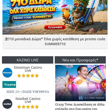
⛱️710 μοναδικά Δώρα* Όλα χωρίς κατάθεση με promo code
SUMMER710
ΚΑΖΙΝΟ LIVE
Νέα και Προσφορές*
Stoiximan Casino
Live
Εγγραφή
ΕΕΕΠ | 21+ | ΠΑΙΞΕ ΥΠΕΥΘΥΝΑ
Novibet Casino
Live
Crazy Time: Διασκέδαση σε άλλο
επίπεδο στο live casino της