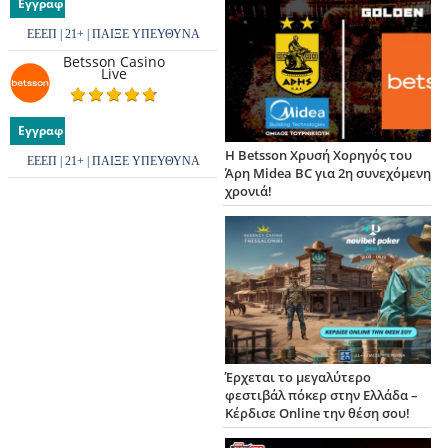
Εγγραφή
ΕΕΕΠ | 21+ | ΠΑΙΞΕ ΥΠΕΥΘΥΝΑ
Betsson Casino
Live
Εγγραφή
Η Betsson Χρυσή Χορηγός του
ΕΕΕΠ | 21+ | ΠΑΙΞΕ ΥΠΕΥΘΥΝΑ
Άρη Midea BC για 2η συνεχόμενη
χρονιά!
Έρχεται το μεγαλύτερο
φεστιβάλ πόκερ στην Ελλάδα –
Κέρδισε Online την θέση σου!