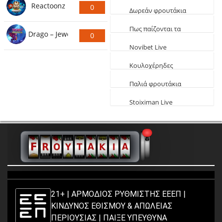
καλύτερα αγοραστά
Reactoonz
0
φρουτάκια
Δωρεάν φρουτάκια
Ψήφους
EGT
Πως παίζονται τα
Drago – Jewels of Fortune
0
φρουτάκια
Novibet Live
Ψήφους
παιχνίδια
Κουλοχέρηδες
δωρεάν Φαραώ
Παλιά φρουτάκια
δωρεάν
Stoiximan Live
Παιχνίδια
21+ | ΑΡΜΟΔΙΟΣ ΡΥΘΜΙΣΤΗΣ ΕΕΕΠ |
ΚΙΝΔΥΝΟΣ ΕΘΙΣΜΟΥ & ΑΠΩΛΕΙΑΣ
ΠΕΡΙΟΥΣΙΑΣ |
ΠΑΙΞΕ ΥΠΕΥΘΥΝΑ