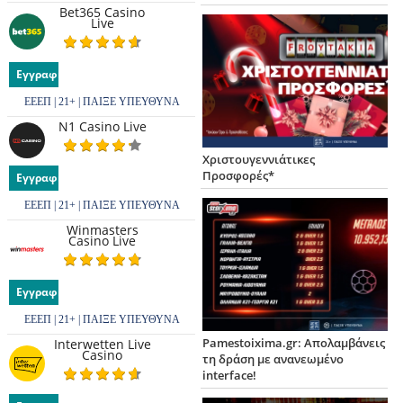
Bet365 Casino
Live
Εγγραφή
ΕΕΕΠ | 21+ | ΠΑΙΞΕ ΥΠΕΥΘΥΝΑ
N1 Casino Live
Χριστουγεννιάτικες
Προσφορές*
Εγγραφή
ΕΕΕΠ | 21+ | ΠΑΙΞΕ ΥΠΕΥΘΥΝΑ
Winmasters
Casino Live
Εγγραφή
ΕΕΕΠ | 21+ | ΠΑΙΞΕ ΥΠΕΥΘΥΝΑ
Pamestoixima.gr: Απολαμβάνεις
Interwetten Live
Casino
τη δράση με ανανεωμένο
interface!