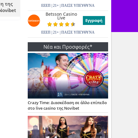
ση της
ΕΕΕΠ | 21+ | ΠΑΙΞΕ ΥΠΕΥΘΥΝΑ
 Novibet
Betsson Casino
Live
Εγγραφή
ΕΕΕΠ | 21+ | ΠΑΙΞΕ ΥΠΕΥΘΥΝΑ
Νέα και Προσφορές*
Crazy Time: Διασκέδαση σε άλλο επίπεδο
στο live casino της Novibet