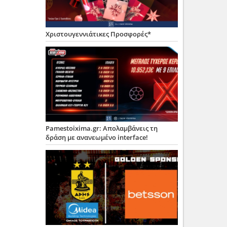
Χριστουγεννιάτικες Προσφορές*
Pamestoixima.gr: Απολαμβάνεις τη
δράση με ανανεωμένο interface!