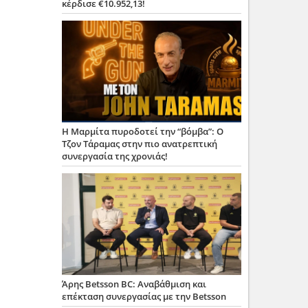
κέρδισε €10.952,13!
Η Μαρμίτα πυροδοτεί την “βόμβα”: Ο
Τζον Τάραμας στην πιο ανατρεπτική
συνεργασία της χρονιάς!
Άρης Betsson BC: Αναβάθμιση και
επέκταση συνεργασίας με την Betsson