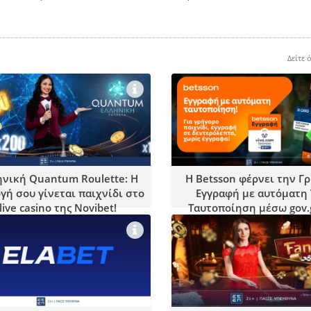
Δείτε 
ηνική Quantum Roulette: Η
Η Betsson φέρνει την Γ
γή σου γίνεται παιχνίδι στο
Εγγραφή με αυτόματη 
live casino της Novibet!
Ταυτοποίηση μέσω gov.
αλλάζει το παιχνίδι