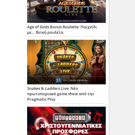
Age of Gods Bonus Roulette: Παιχνίδι
με… θεϊκή ρουλέτα
Snakes & Ladders Live: Νέο
πρωτοποριακό game show από την
Pragmatic Play