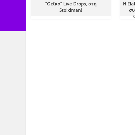
“Θεϊκά” Live Drops, στη
Η Ela
Stoiximan!
συ