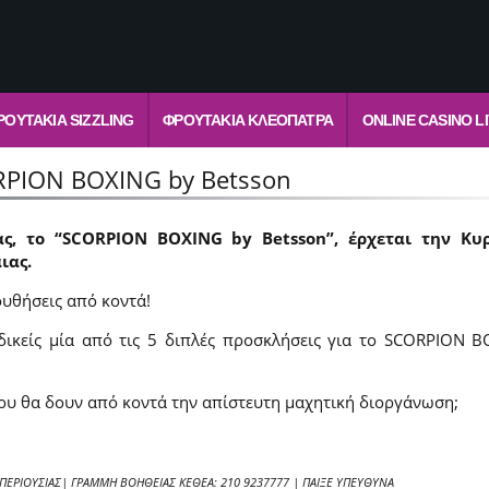
ΡΟΥΤΆΚΙΑ SIZZLING
ΦΡΟΥΤΆΚΙΑ ΚΛΕΟΠΆΤΡΑ
ONLINE CASINO L
ORPION BOXING by Betsson
ς, το “SCORPION BOXING by Betsson”, έρχεται την Κυ
ιας.
ουθήσεις από κοντά!
δικείς μία από τις 5 διπλές προσκλήσεις για το SCORPION 
που θα δουν από κοντά την απίστευτη μαχητική διοργάνωση;
ΠΕΡΙΟΥΣΙΑΣ| ΓΡΑΜΜΗ ΒΟΗΘΕΙΑΣ ΚΕΘΕΑ: 210 9237777 | ΠΑΙΞΕ ΥΠΕΥΘΥΝΑ